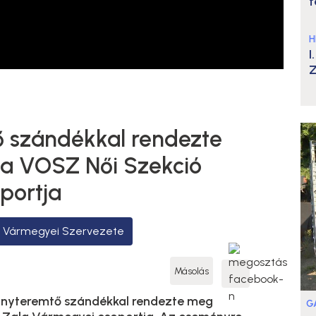
t
H
I
Z
szándékkal rendezte
 a VOSZ Női Szekció
portja
 Vármegyei Szervezete
Másolás
nyteremtő szándékkal rendezte meg
G