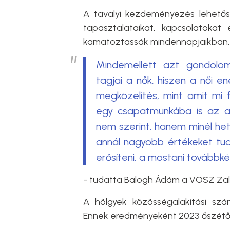
A tavalyi kezdeményezés lehetősé
tapasztalataikat, kapcsolatokat
kamatoztassák mindennapjaikban
Mindemellett azt gondolom
tagjai a nők, hiszen a női e
megközelítés, mint amit mi f
egy csapatmunkába is az a 
nem szerint, hanem minél he
annál nagyobb értékeket tud
erősíteni, a mostani továbbké
- tudatta Balogh Ádám a VOSZ Zal
A hölgyek közösségalakítási s
Ennek eredményeként 2023 őszétől je