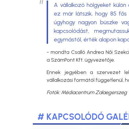
A vállalkozó hölgyeket külön 
ez már látszik, hogy 85 fős
úgyhogy nagyon büszke va
kapcsolódást, megmutassu
egymástól, érték alapon kap
- mondta Csalló Andrea Női Szekci
a SzámPont Kft. ügyvezetője.
Ennek jegyében a szervezet leh
vállalkozási formától függetlenül,
Fotók: Médiacentrum Zalaegerszeg
# KAPCSOLÓDÓ GALÉ