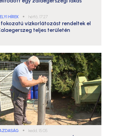
elítődött egy zalaegerszegi lakás
ELYI HÍREK
●
hétfő, 17:27
. fokozatú vízkorlátozást rendeltek el
alaegerszeg teljes területén
AZDASÁG
●
kedd, 15:05