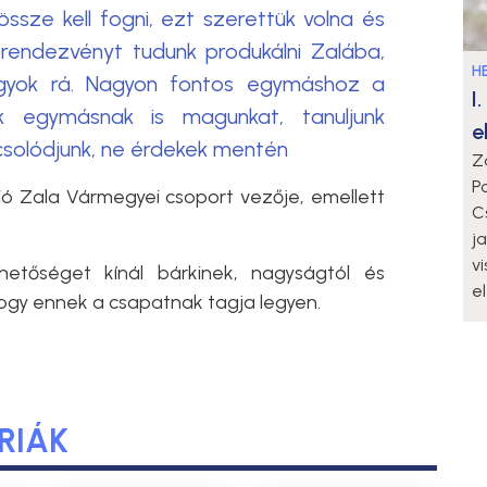
össze kell fogni, ezt szerettük volna és
 rendezvényt tudunk produkálni Zalába,
HE
gyok rá. Nagyon fontos egymáshoz a
I
k egymásnak is magunkat, tanuljunk
e
csolódjunk, ne érdekek mentén
Z
P
ó Zala Vármegyei csoport vezője, emellett
C
j
v
etőséget kínál bárkinek, nagyságtól és
e
 hogy ennek a csapatnak tagja legyen.
RIÁK