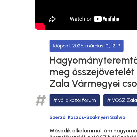
2026. március 10., 12:19
Hagyományteremtő 
meg összejövetelét
Zala Vármegyei cso
vállalkozói fórum
VOSZ Zala
Szerző:
Kaszás-Szaknyéri Szilvia
Második alkalommal, ám hagyomá