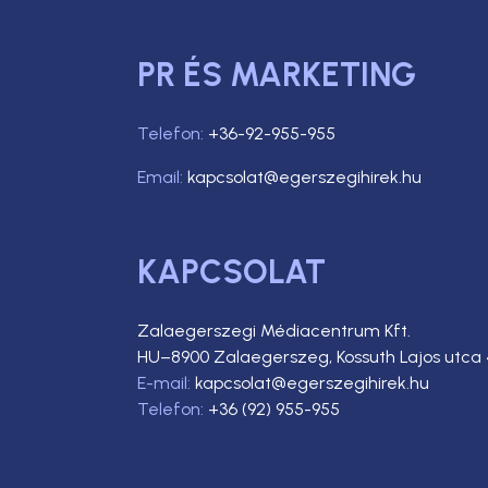
PR ÉS MARKETING
Telefon:
+36-92-955-955
Email:
kapcsolat@egerszegihirek.hu
KAPCSOLAT
Zalaegerszegi Médiacentrum Kft.
HU–8900 Zalaegerszeg, Kossuth Lajos utca 
E-mail:
kapcsolat@egerszegihirek.hu
Telefon:
+36 (92) 955-955