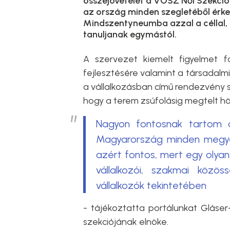
összejövetelét a VOSZ Női Szekci
az ország minden szegletéből érke
Mindszentyneumba azzal a céllal, 
tanuljanak egymástól.
A szervezet kiemelt figyelmet f
fejlesztésére valamint a társadalmi
a vállalkozásban című rendezvény s
hogy a terem zsúfolásig megtelt hö
Nagyon fontosnak tartom a
Magyarország minden megyéj
azért fontos, mert egy olyan 
vállalkozói, szakmai közö
vállalkozók tekintetében
- tájékoztatta portálunkat Gláse
szekciójának elnöke.