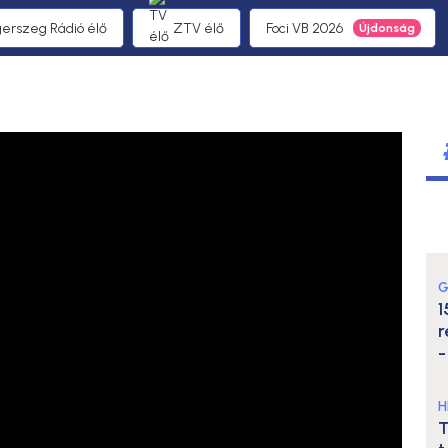
gerszeg Rádió élő
ZTV élő
Foci VB 2026
G
1
r
-
H
T