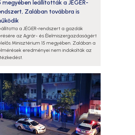
5 megyében leállították a JÉGER-
endszert, Zalában továbbra is
űködik
eállította a JÉGER-rendszert a gazdák
érésére az Agrár- és Élelmiszergazdaságért
elelős Minisztérium 15 megyében. Zalában a
elmérések eredményei nem indokolták az
ntézkedést.