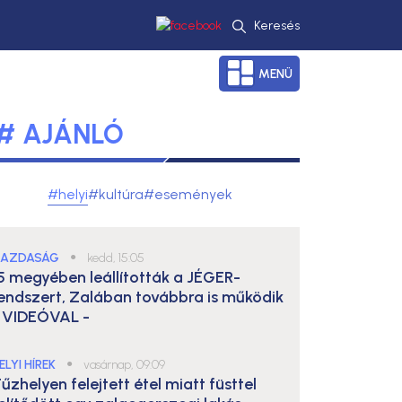
Keresés
MENÜ
# AJÁNLÓ
#helyi
#kultúra
#események
AZDASÁG
●
kedd, 15:05
5 megyében leállították a JÉGER-
endszert, Zalában továbbra is működik
 VIDEÓVAL -
ELYI HÍREK
●
vasárnap, 09:09
űzhelyen felejtett étel miatt füsttel