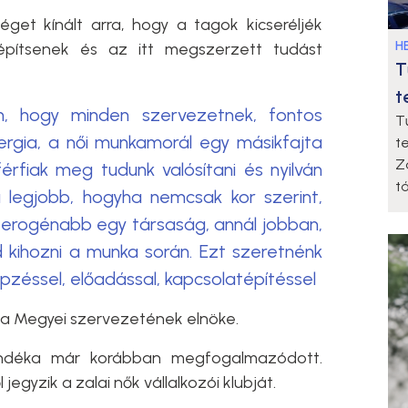
get kínált arra, hogy a tagok kicseréljék
HE
 építsenek és az itt megszerzett tudást
T
.
t
, hogy minden szervezetnek, fontos
T
nergia, a női munkamorál egy másikfajta
t
Z
érfiak meg tudunk valósítani és nyilván
t
legjobb, hogyha nemcsak kor szerint,
terogénabb egy társaság, annál jobban,
 kihozni a munka során. Ezt szeretnénk
pzéssel, előadással, kapcsolatépítéssel
a Megyei szervezetének elnöke.
zándéka már korábban megfogalmazódott.
gyzik a zalai nők vállalkozói klubját.