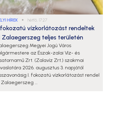
LYI HÍREK
●
hétfő, 17:27
. fokozatú vízkorlátozást rendeltek
l Zalaegerszeg teljes területén
alaegerszeg Megyei Jogú Város
olgármestere az Észak-zalai Víz- és
satornamű Zrt. (Zalavíz Zrt.) szakmai
avaslatára 2026. augusztus 3. napjától
isszavonásig I. fokozatú vízkorlátozást rendel
l Zalaegerszeg ...