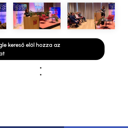
gle kereső elöl hozza az
at