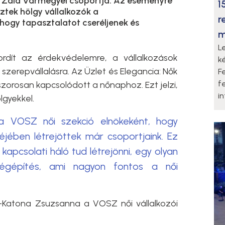
ó Zala Vármegyei csoportja. Az eseményre
1
ztek hölgy vállalkozók a
r
hogy tapasztalatot cseréljenek és
m
L
ordít az érdekvédelemre, a vállalkozások
k
 szerepvállalásra. Az Üzlet és Elegancia: Nők
F
f
zorosan kapcsolódott a nőnaphoz. Ezt jelzi,
i
lgyekkel.
 VOSZ női szekció elnökeként, hogy
ében létrejöttek már csoportjaink. Ez
kapcsolati háló tud létrejönni, egy olyan
sségépítés, ami nagyon fontos a női
r-Katona Zsuzsanna a VOSZ női vállalkozói