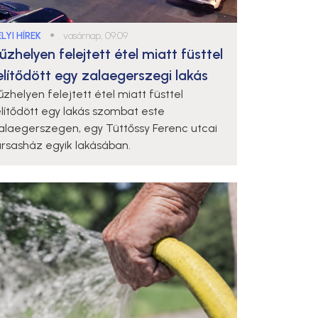
LYI HÍREK
●
vasárnap, 09:09
űzhelyen felejtett étel miatt füsttel
elítődött egy zalaegerszegi lakás
űzhelyen felejtett étel miatt füsttel
elítődött egy lakás szombat este
alaegerszegen, egy Tüttőssy Ferenc utcai
ársasház egyik lakásában.