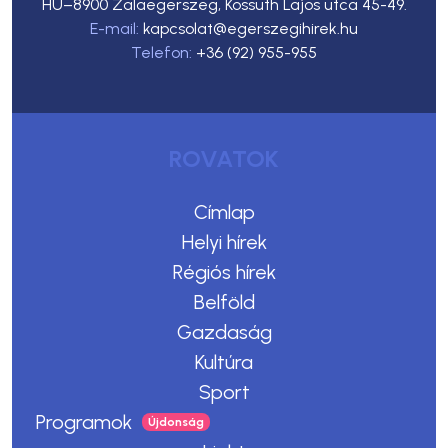
HU–8900 Zalaegerszeg, Kossuth Lajos utca 45-49.
E-mail:
kapcsolat@egerszegihirek.hu
Telefon:
+36 (92) 955-955
ROVATOK
Címlap
Helyi hírek
Régiós hírek
Belföld
Gazdaság
Kultúra
Sport
Programok