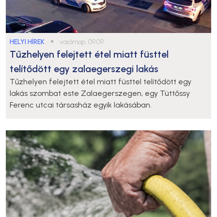
HELYI HÍREK
●
vasárnap, 09:09
Tűzhelyen felejtett étel miatt füsttel
telítődött egy zalaegerszegi lakás
Tűzhelyen felejtett étel miatt füsttel telítődött egy
lakás szombat este Zalaegerszegen, egy Tüttőssy
Ferenc utcai társasház egyik lakásában.