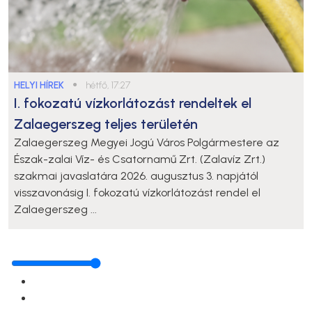
HELYI HÍREK
●
hétfő, 17:27
I. fokozatú vízkorlátozást rendeltek el
Zalaegerszeg teljes területén
Zalaegerszeg Megyei Jogú Város Polgármestere az
Észak-zalai Víz- és Csatornamű Zrt. (Zalavíz Zrt.)
szakmai javaslatára 2026. augusztus 3. napjától
visszavonásig I. fokozatú vízkorlátozást rendel el
Zalaegerszeg ...