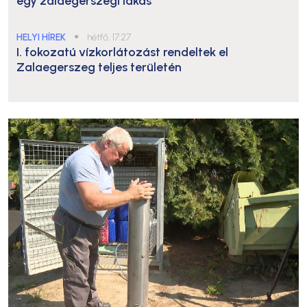
egy zalaegerszegi lakás
HELYI HÍREK
●
hétfő, 17:27
I. fokozatú vízkorlátozást rendeltek el
Zalaegerszeg teljes területén