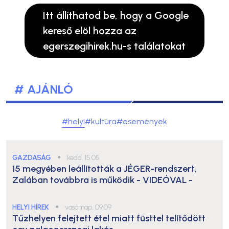
Itt állíthatod be, hogy a Google
kereső elöl hozza az
egerszegihirek.hu-s találatokat
# AJÁNLÓ
#helyi
#kultúra
#események
GAZDASÁG
●
kedd, 15:05
15 megyében leállították a JÉGER-rendszert,
Zalában továbbra is működik
- VIDEÓVAL -
HELYI HÍREK
●
vasárnap, 09:09
Tűzhelyen felejtett étel miatt füsttel telítődött