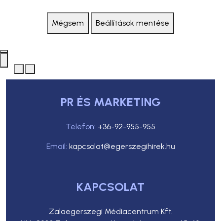
Mégsem
Beállítások mentése
PR ÉS MARKETING
Telefon:
+36-92-955-955
Email:
kapcsolat@egerszegihirek.hu
KAPCSOLAT
Zalaegerszegi Médiacentrum Kft.