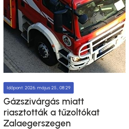
2026. május 25., 08:29
Gázszivárgás miatt
riasztották a tűzoltókat
Zalaegerszegen