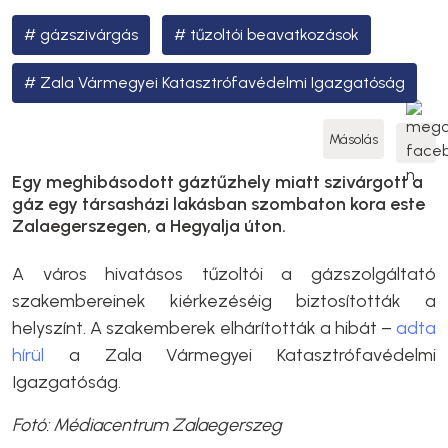
gázszivárgás
tűzoltói beavatkozások
Zala Vármegyei Katasztrófavédelmi Igazgatóság
Másolás
Egy meghibásodott gáztűzhely miatt szivárgott a
gáz egy társasházi lakásban szombaton kora este
Zalaegerszegen, a Hegyalja úton.
A város hivatásos tűzoltói a gázszolgáltató
szakembereinek kiérkezéséig biztosították a
helyszínt. A szakemberek elhárították a hibát –
adta
hírül
a Zala Vármegyei Katasztrófavédelmi
Igazgatóság.
Fotó: Médiacentrum Zalaegerszeg