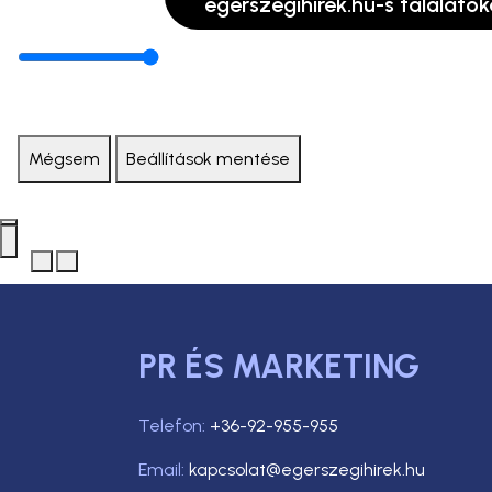
egerszegihirek.hu-s találatok
Mégsem
Beállítások mentése
PR ÉS MARKETING
Telefon:
+36-92-955-955
Email:
kapcsolat@egerszegihirek.hu