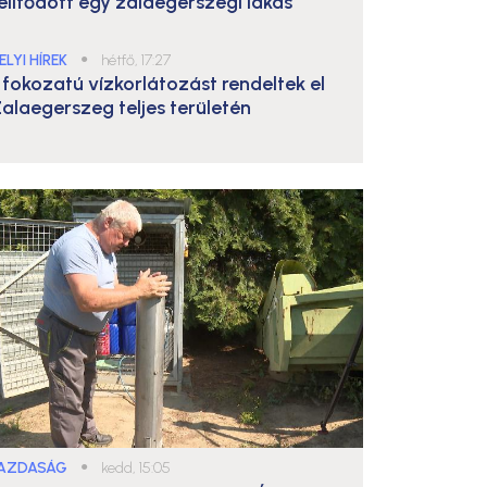
elítődött egy zalaegerszegi lakás
ELYI HÍREK
●
hétfő, 17:27
. fokozatú vízkorlátozást rendeltek el
alaegerszeg teljes területén
AZDASÁG
●
kedd, 15:05