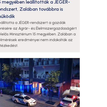
5 megyében leállították a JÉGER-
endszert, Zalában továbbra is
űködik
eállította a JÉGER-rendszert a gazdák
érésére az Agrár- és Élelmiszergazdaságért
elelős Minisztérium 15 megyében. Zalában a
elmérések eredményei nem indokolták az
ntézkedést.