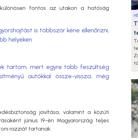
t különösen fontos az utakon a hatóság
HE
T
yorshajtást is többször kéne ellenőrizni,
t
abb helyeken
T
t
Z
t
k tartom, mert egyre több feszültség
sítményű autókkal össze-vissza, még
désbiztonság javítása, valamint a közúti
ásaként június 19-én Magyarország teljes
toni razziát tartanak.