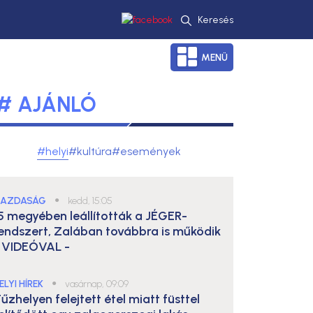
Keresés
MENÜ
# AJÁNLÓ
#helyi
#kultúra
#események
AZDASÁG
●
kedd, 15:05
5 megyében leállították a JÉGER-
endszert, Zalában továbbra is működik
 VIDEÓVAL -
ELYI HÍREK
●
vasárnap, 09:09
űzhelyen felejtett étel miatt füsttel