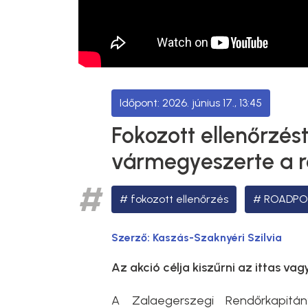
2026. június 17., 13:45
Fokozott ellenőrzés
vármegyeszerte a 
fokozott ellenőrzés
ROADPO
Szerző:
Kaszás-Szaknyéri Szilvia
Az akció célja kiszűrni az ittas v
A Zalaegerszegi Rendőrkapitán