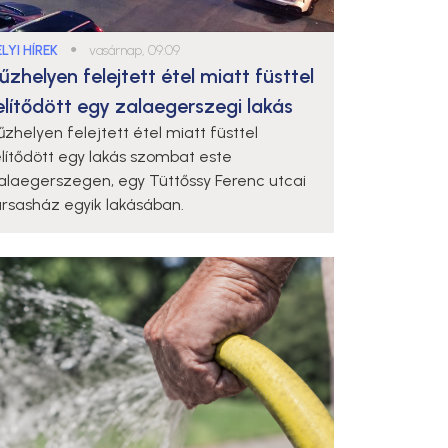
LYI HÍREK
●
vasárnap, 09:09
űzhelyen felejtett étel miatt füsttel
elítődött egy zalaegerszegi lakás
űzhelyen felejtett étel miatt füsttel
elítődött egy lakás szombat este
alaegerszegen, egy Tüttőssy Ferenc utcai
ársasház egyik lakásában.