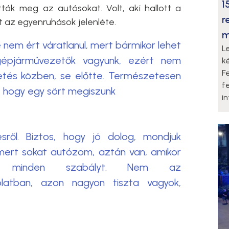
1
tták meg az autósokat. Volt, aki hallott a
r
rt az egyenruhások jelenléte.
m
 nem ért váratlanul, mert bármikor lehet
L
i gépjárművezetők vagyunk, ezért nem
k
F
etés közben, se előtte. Természetesen
f
, hogy egy sört megiszunk
i
sről. Biztos, hogy jó dolog, mondjuk
 mert sokat autózom, aztán van, amikor
minden szabályt. Nem az
solatban, azon nagyon tiszta vagyok,