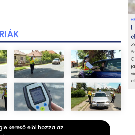
HE
I
RIÁK
e
Z
P
C
j
v
e
gle kereső elöl hozza az