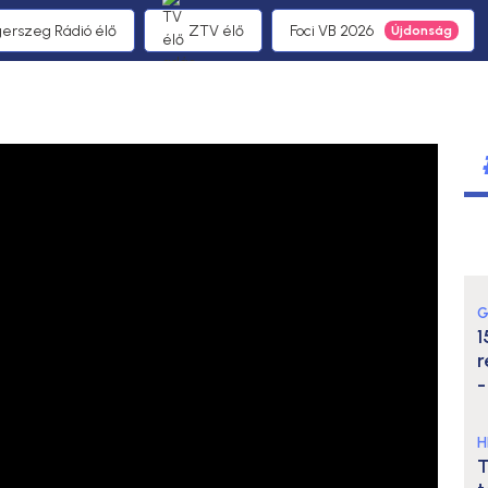
gerszeg Rádió élő
ZTV élő
Foci VB 2026
G
1
r
-
H
T