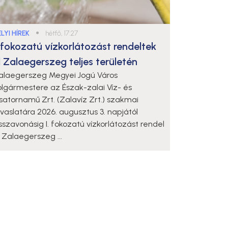
LYI HÍREK
●
hétfő, 17:27
. fokozatú vízkorlátozást rendeltek
l Zalaegerszeg teljes területén
alaegerszeg Megyei Jogú Város
olgármestere az Észak-zalai Víz- és
satornamű Zrt. (Zalavíz Zrt.) szakmai
avaslatára 2026. augusztus 3. napjától
isszavonásig I. fokozatú vízkorlátozást rendel
l Zalaegerszeg ...