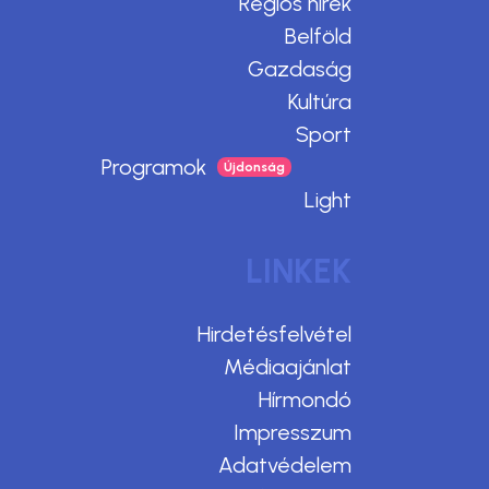
Régiós hírek
Belföld
Gazdaság
Kultúra
Sport
Programok
Light
LINKEK
Hirdetésfelvétel
Médiaajánlat
Hírmondó
Impresszum
Adatvédelem