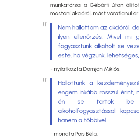
munkatársai a Gébárti úton állíto
mostani akcióról, mást váratlanul é
Nem hallottam az akcióról, de
ilyen ellenőrzés. Mivel m
fogyasztunk alkoholt se vez
este, ha végzünk, lehetséges
- nyilatkozta Domján Miklós.
Hallottunk a kezdeményezé
engem inkább rosszul érint,
én se tartok be 
alkoholfogyasztással kapc
hanem a többivel
- mondta Pais Béla.