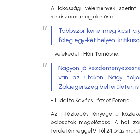
A lakossági vélemények szerin
rendszeres megjelenése.
Többször kéne, meg kicsit a g
főleg egy-két helyen, kritikus
- vélekedett Hári Tamásné.
Nagyon jó kezdeményezésne
van az utakon. Nagy telje
Zalaegerszeg belterületén is
- tudatta Kovács József Ferenc.
Az intézkedés lényege a közleke
balesetek megelőzése. A hét zár
területén reggel 9-től 24 órás mara