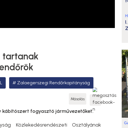
t
H
I
Z
t tartanak
rendőrök
L
Zalaegerszegi Rendőrkapitányság
Másolás
agy kábítószert fogyasztó járművezetőket.
G
yság Közlekedésrendészeti Osztályának