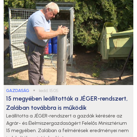
GAZDASÁG
●
kedd, 15:05
15 megyében leállították a JÉGER-rendszert,
Zalában továbbra is működik
Leállította a JÉGER-rendszert a gazdák kérésére az
Agrár- és Élelmiszergazdaságért Felelős Minisztérium
15 megyében. Zalában a felmérések eredményei nem