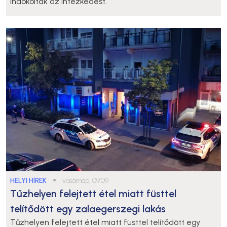
indokolták az intézkedést.
HELYI HÍREK
●
vasárnap, 09:09
Tűzhelyen felejtett étel miatt füsttel
telítődött egy zalaegerszegi lakás
Tűzhelyen felejtett étel miatt füsttel telítődött egy