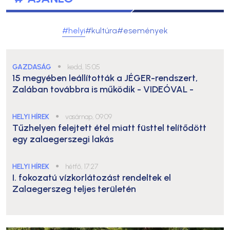
#helyi
#kultúra
#események
GAZDASÁG
●
kedd, 15:05
15 megyében leállították a JÉGER-rendszert,
Zalában továbbra is működik
- VIDEÓVAL -
HELYI HÍREK
●
vasárnap, 09:09
Tűzhelyen felejtett étel miatt füsttel telítődött
egy zalaegerszegi lakás
HELYI HÍREK
●
hétfő, 17:27
I. fokozatú vízkorlátozást rendeltek el
Zalaegerszeg teljes területén