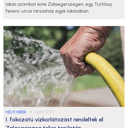
lakás szombat este Zalaegerszegen, egy Tüttőssy
Ferenc utcai társasház egyik lakásában.
HELYI HÍREK
●
hétfő, 17:27
I. fokozatú vízkorlátozást rendeltek el
Zalaegerszeg teljes területén