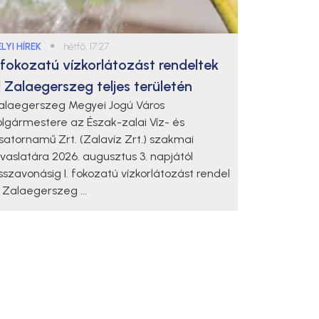
LYI HÍREK
●
hétfő, 17:27
. fokozatú vízkorlátozást rendeltek
l Zalaegerszeg teljes területén
alaegerszeg Megyei Jogú Város
olgármestere az Észak-zalai Víz- és
satornamű Zrt. (Zalavíz Zrt.) szakmai
avaslatára 2026. augusztus 3. napjától
isszavonásig I. fokozatú vízkorlátozást rendel
l Zalaegerszeg ...