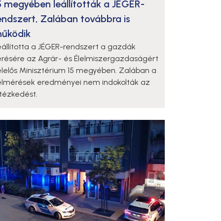
5 megyében leállították a JÉGER-
endszert, Zalában továbbra is
űködik
eállította a JÉGER-rendszert a gazdák
érésére az Agrár- és Élelmiszergazdaságért
elelős Minisztérium 15 megyében. Zalában a
elmérések eredményei nem indokolták az
ntézkedést.