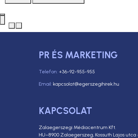
PR ÉS MARKETING
Telefon:
+36-92-955-955
Email:
kapcsolat@egerszegihirek.hu
KAPCSOLAT
Zalaegerszegi Médiacentrum Kft.
HU–8900 Zalaegerszeg, Kossuth Lajos utca 