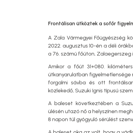
Frontálisan ütköztek a sofőr figye
A Zala Vármegyei Főügyészség köz
2022. augusztus 10-én a déli órák
a 76. számú főúton, Zalaegerszeg i
Amikor a főút 31+080. kilóméter
útkanyarulatban figyelmetlensége mi
forgalmi sávba és ott frontáli
közlekedő, Suzuki Ignis típusú szem
A baleset következtében a Suzuk
ülésén utazó nő a helyszínen megha
8 napon túl gyógyuló sérülést szen
A baleset oka az volt, hogy a vád