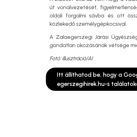
út vonalvezetését, figyelmetlensé
oldali forgalmi sávba és ott ö
közlekedő személygépkocsival.
A Zalaegerszegi Járási Ügyészsé
gondatlan okozásának vétsége mia
Fotó: illusztráció/AI
Itt állíthatod be, hogy a Goo
egerszegihirek.hu-s találatok