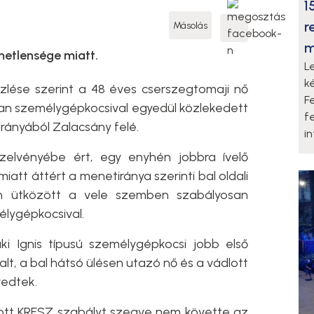
1
r
Másolás
m
lmetlensége miatt.
L
k
lése szerint a 48 éves cserszegtomaji nő
F
ban személygépkocsival egyedül közlekedett
f
rányából Zalacsány felé.
i
szelvényébe ért, egy enyhén jobbra ívelő
att áttért a menetiránya szerinti bal oldali
san ütközött a vele szemben szabályosan
élygépkocsival.
i Ignis típusú személygépkocsi jobb első
lt, a bal hátsó ülésen utazó nő és a vádlott
vedtek.
lott KRESZ szabályt szegve nem követte az