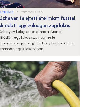
LYI HÍREK
●
vasárnap, 09:09
űzhelyen felejtett étel miatt füsttel
elítődött egy zalaegerszegi lakás
űzhelyen felejtett étel miatt füsttel
elítődött egy lakás szombat este
alaegerszegen, egy Tüttőssy Ferenc utcai
ársasház egyik lakásában.