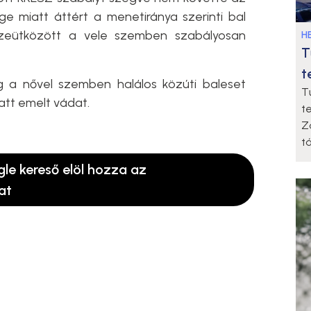
ge miatt áttért a menetiránya szerinti bal
sszeütközött a vele szemben szabályosan
HE
T
t
g a nővel szemben halálos közúti baleset
T
tt emelt vádat.
t
Z
t
gle kereső elöl hozza az
at