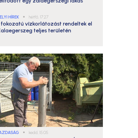
elítődött egy zalaegerszegi lakás
ELYI HÍREK
●
hétfő, 17:27
. fokozatú vízkorlátozást rendeltek el
alaegerszeg teljes területén
AZDASÁG
●
kedd, 15:05