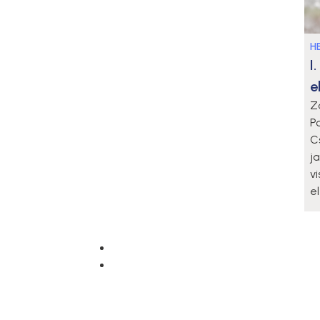
HE
I
e
Z
P
C
j
v
e