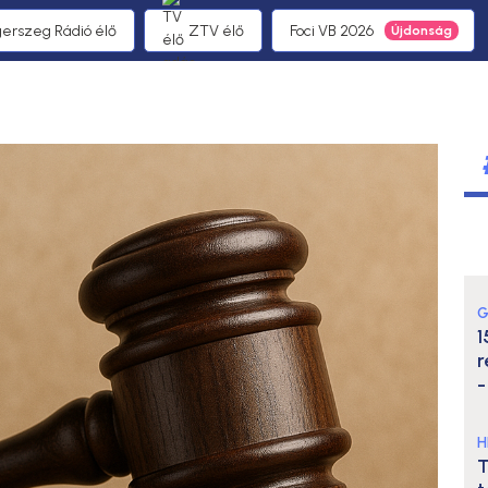
gerszeg Rádió élő
ZTV élő
Foci VB 2026
G
1
r
-
H
T