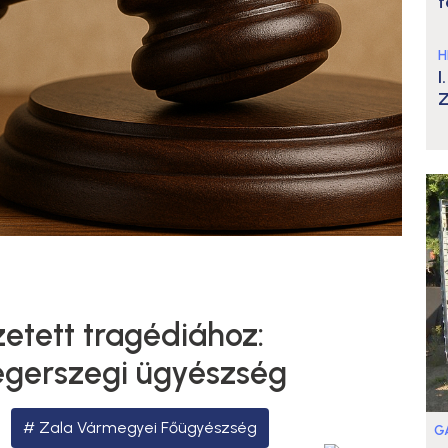
t
H
I
Z
etett tragédiához:
egerszegi ügyészség
Zala Vármegyei Főügyészség
G