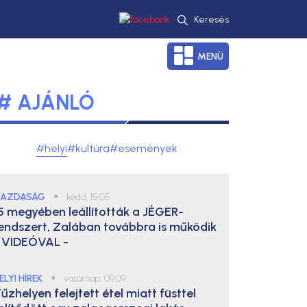
Keresés
MENÜ
# AJÁNLÓ
#helyi
#kultúra
#események
AZDASÁG
●
kedd, 15:05
5 megyében leállították a JÉGER-
endszert, Zalában továbbra is működik
 VIDEÓVAL -
ELYI HÍREK
●
vasárnap, 09:09
űzhelyen felejtett étel miatt füsttel