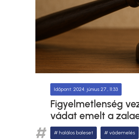
2024. június 27., 11:33
Figyelmetlenség vez
vádat emelt a zala
halálos baleset
vádemelés