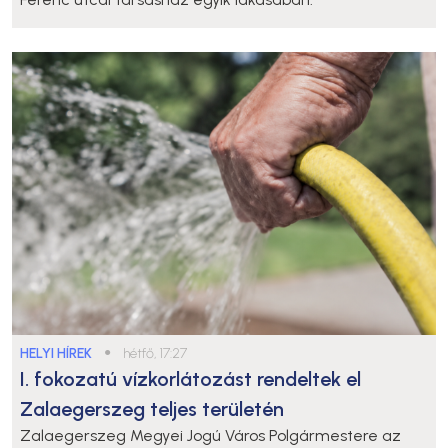
HELYI HÍREK
●
hétfő, 17:27
I. fokozatú vízkorlátozást rendeltek el
Zalaegerszeg teljes területén
Zalaegerszeg Megyei Jogú Város Polgármestere az