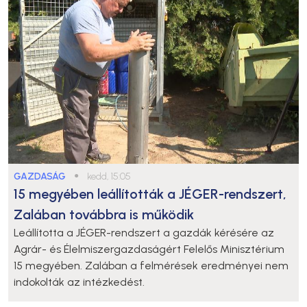
GAZDASÁG
●
kedd, 15:05
15 megyében leállították a JÉGER-rendszert,
Zalában továbbra is működik
Leállította a JÉGER-rendszert a gazdák kérésére az
Agrár- és Élelmiszergazdaságért Felelős Minisztérium
15 megyében. Zalában a felmérések eredményei nem
indokolták az intézkedést.