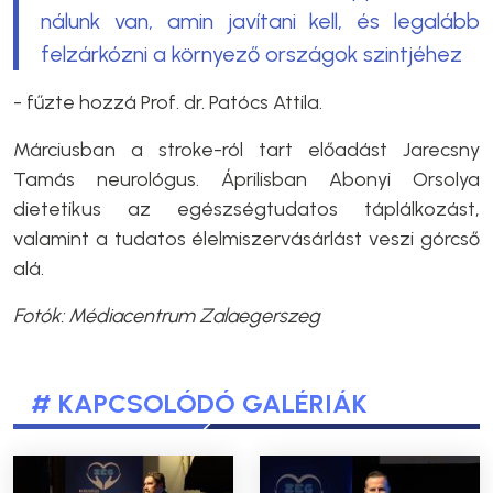
nálunk van, amin javítani kell, és legalább
felzárkózni a környező országok szintjéhez
- fűzte hozzá Prof. dr. Patócs Attila.
Márciusban a stroke-ról tart előadást Jarecsny
Tamás neurológus. Áprilisban Abonyi Orsolya
dietetikus az egészségtudatos táplálkozást,
valamint a tudatos élelmiszervásárlást veszi górcső
alá.
Fotók: Médiacentrum Zalaegerszeg
# KAPCSOLÓDÓ GALÉRIÁK