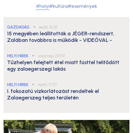
#helyi
#kultúra
#események
GAZDASÁG
●
kedd, 15:05
15 megyében leállították a JÉGER-rendszert,
Zalában továbbra is működik
- VIDEÓVAL -
HELYI HÍREK
●
vasárnap, 09:09
Tűzhelyen felejtett étel miatt füsttel telítődött
egy zalaegerszegi lakás
HELYI HÍREK
●
hétfő, 17:27
I. fokozatú vízkorlátozást rendeltek el
Zalaegerszeg teljes területén