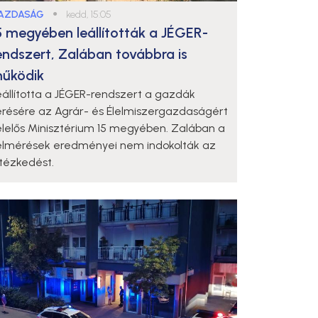
AZDASÁG
●
kedd, 15:05
5 megyében leállították a JÉGER-
endszert, Zalában továbbra is
űködik
eállította a JÉGER-rendszert a gazdák
érésére az Agrár- és Élelmiszergazdaságért
elelős Minisztérium 15 megyében. Zalában a
elmérések eredményei nem indokolták az
ntézkedést.