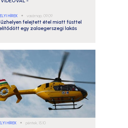
 VIDEÓVAL -
ELYI HÍREK
●
vasárnap, 09:09
űzhelyen felejtett étel miatt füsttel
elítődött egy zalaegerszegi lakás
LYI HÍREK
●
péntek, 15:10