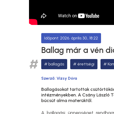
2026. április 30., 18:22
Ballag már a vén di
ballagás
érettségi
Kom
Szerző:
Vizsy Dóra
Ballagásokat tartottak csütörtökö
intézményekben. A Csány László T
búcsút alma materüktől.
A ballagási ünnepséget rendhag