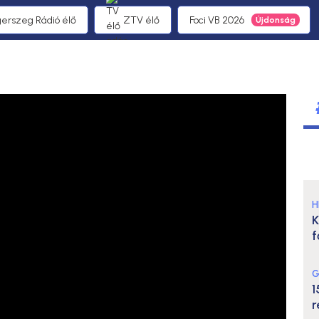
gerszeg Rádió élő
ZTV élő
Foci VB 2026
H
K
f
G
1
r