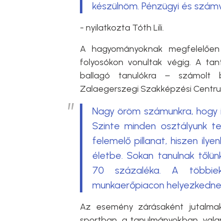
készülnöm. Pénzügyi és számvi
- nyilatkozta Tóth Lili.
A hagyományoknak megfelelően 
folyosókon vonultak végig. A ta
ballagó tanulókra – számolt
Zalaegerszegi Szakképzési Centru
Nagy öröm számunkra, hogy il
Szinte minden osztályunk te
felemelő pillanat, hiszen ily
életbe. Sokan tanulnak tőlü
70 százaléka. A többiek 
munkaerőpiacon helyezkednek
Az esemény zárásaként jutalmak
sportban, a tanulmányokban, vala