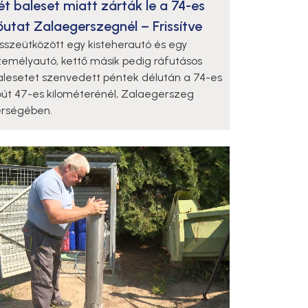
ét baleset miatt zárták le a 74-es
őutat Zalaegerszegnél – Frissítve
sszeütközött egy kisteherautó és egy
zemélyautó, kettő másik pedig ráfutásos
alesetet szenvedett péntek délután a 74-es
őút 47-es kilométerénél, Zalaegerszeg
érségében.