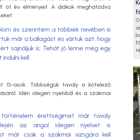
K
lt öt év élményeit. A diákok meghatódva
f
eket.
Ö
s
lom és szerintem a többiek nevében is
b
tuk már a ballagást és vártuk azt, hogy
f
ért sajnáljuk is. Tehát jó lenne még egy
t
indulni kell
st 13-asok. Többségük tavaly a kötelező
sáról. Idén idegen nyelvből és a szakmai
örténelem érettségimet már tavaly
lején az angol idegen nyelvet is
t már csak a szakmai vizsgára kell