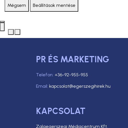
Mégsem
Beállítások mentése
PR ÉS MARKETING
Telefon:
+36-92-955-955
Email:
kapcsolat@egerszegihirek.hu
KAPCSOLAT
Zalaegerszegi Médiacentrum Kft.