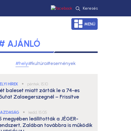
Keresés
MENÜ
# AJÁNLÓ
#helyi
#kultúra
#események
ELYI HÍREK
●
péntek, 15:10
ét baleset miatt zárták le a 74-es
őutat Zalaegerszegnél – Frissítve
AZDASÁG
●
kedd, 15:05
5 megyében leállították a JÉGER-
endszert, Zalában továbbra is működik