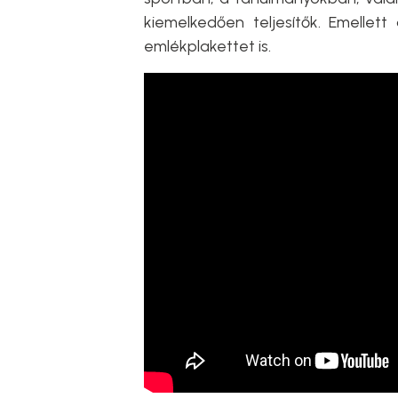
kiemelkedően teljesítők. Emellet
emlékplakettet is.