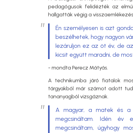
pedagógusok felidézték az elmú
hallgatták végig a visszaemlékezés
Én személyesen is azt gondo
beszélhetek, hogy nagyon vár
lezáruljon ez az öt év, de az
kicsit együtt maradni, de most 
- mondta Perecz Mátyás.
A technikumba járó fiatalok mo
tárgyakból már számot adott tudá
tananyagból vizsgáznak.
A magyar, a matek és a t
megcsináltam. Idén év e
megcsináltam, úgyhogy mos