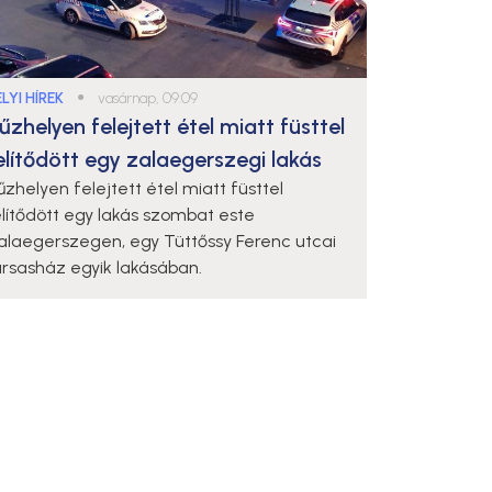
LYI HÍREK
●
vasárnap, 09:09
űzhelyen felejtett étel miatt füsttel
elítődött egy zalaegerszegi lakás
űzhelyen felejtett étel miatt füsttel
elítődött egy lakás szombat este
alaegerszegen, egy Tüttőssy Ferenc utcai
ársasház egyik lakásában.