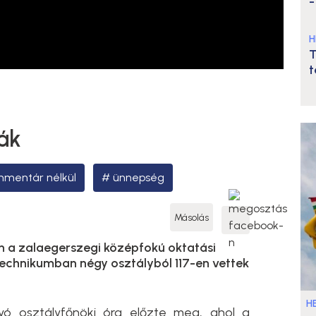
-
H
T
t
ák
mentár nélkül
ünnepség
Másolás
n a zalaegerszegi középfokú oktatási
echnikumban négy osztályból 117-en vettek
HE
yó osztályfőnöki óra előzte meg, ahol a