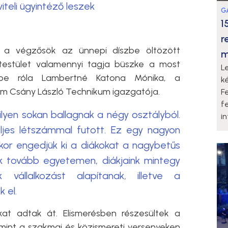
teli ügyintéző leszek
G
1
r
a végzősök az ünnepi díszbe öltözött
m
ntestület valamennyi tagja büszke a most
L
 be róla Lambertné Katona Mónika, a
k
m Csány László Technikum igazgatója.
F
f
yen sokan ballagnak a négy osztályból.
i
ljes létszámmal futott. Ez egy nagyon
enkor engedjük ki a diákokat a nagybetűs
nk tovább egyetemen, diákjaink mintegy
vállalkozást alapítanak, illetve a
 el.
at adtak át. Elismerésben részesültek a
mint a szakmai és közismereti versenyeken