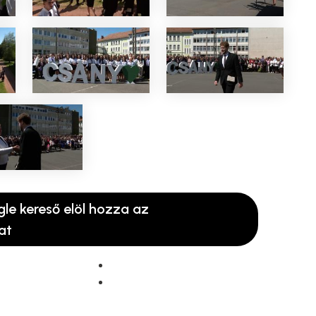
gle kereső elöl hozza az
at