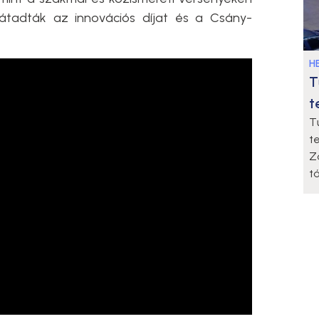
t átadták az innovációs díjat és a Csány-
HE
T
t
T
t
Z
t