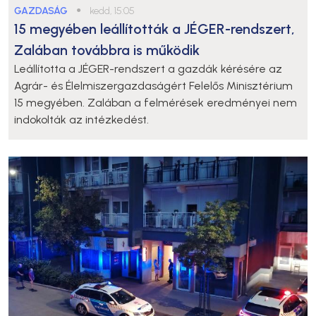
GAZDASÁG
●
kedd, 15:05
15 megyében leállították a JÉGER-rendszert,
Zalában továbbra is működik
Leállította a JÉGER-rendszert a gazdák kérésére az
Agrár- és Élelmiszergazdaságért Felelős Minisztérium
15 megyében. Zalában a felmérések eredményei nem
indokolták az intézkedést.