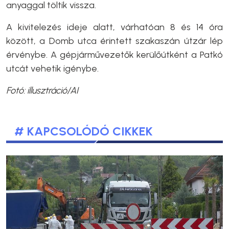
anyaggal töltik vissza.
A kivitelezés ideje alatt, várhatóan 8 és 14 óra
között, a Domb utca érintett szakaszán útzár lép
érvénybe. A gépjárművezetők kerülőútként a Patkó
utcát vehetik igénybe.
Fotó: illusztráció/AI
# KAPCSOLÓDÓ CIKKEK