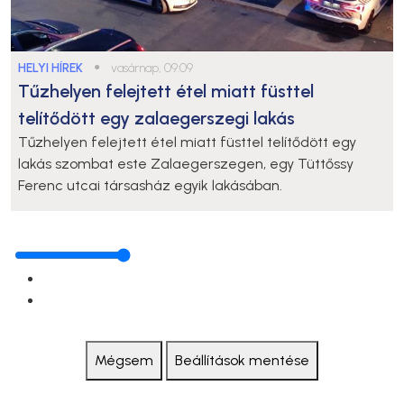
HELYI HÍREK
●
vasárnap, 09:09
Tűzhelyen felejtett étel miatt füsttel
telítődött egy zalaegerszegi lakás
Tűzhelyen felejtett étel miatt füsttel telítődött egy
lakás szombat este Zalaegerszegen, egy Tüttőssy
Ferenc utcai társasház egyik lakásában.
Mégsem
Beállítások mentése