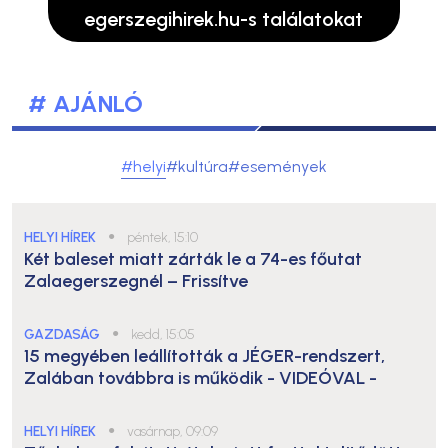
egerszegihirek.hu-s találatokat
# AJÁNLÓ
#helyi
#kultúra
#események
HELYI HÍREK
●
péntek, 15:10
Két baleset miatt zárták le a 74-es főutat
Zalaegerszegnél – Frissítve
GAZDASÁG
●
kedd, 15:05
15 megyében leállították a JÉGER-rendszert,
Zalában továbbra is működik
- VIDEÓVAL -
HELYI HÍREK
●
vasárnap, 09:09