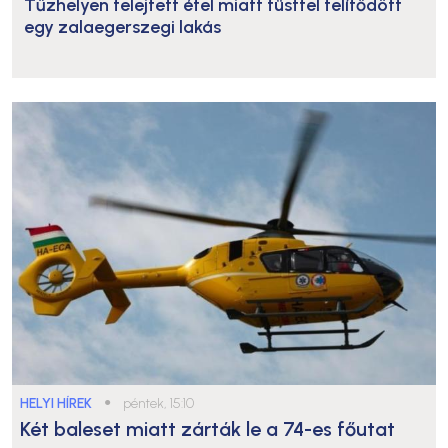
Tűzhelyen felejtett étel miatt füsttel telítődött
egy zalaegerszegi lakás
HELYI HÍREK
●
péntek, 15:10
Két baleset miatt zárták le a 74-es főutat