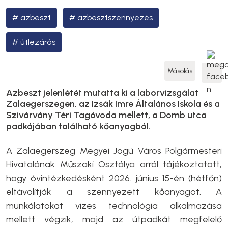
azbeszt
azbesztszennyezés
útlezárás
Másolás
Azbeszt jelenlétét mutatta ki a laborvizsgálat
Zalaegerszegen, az Izsák Imre Általános Iskola és a
Szivárvány Téri Tagóvoda mellett, a Domb utca
padkájában található kőanyagból.
A Zalaegerszeg Megyei Jogú Város Polgármesteri
Hivatalának Műszaki Osztálya arról tájékoztatott,
hogy óvintézkedésként 2026. június 15-én (hétfőn)
eltávolítják a szennyezett kőanyagot. A
munkálatokat vizes technológia alkalmazása
mellett végzik, majd az útpadkát megfelelő