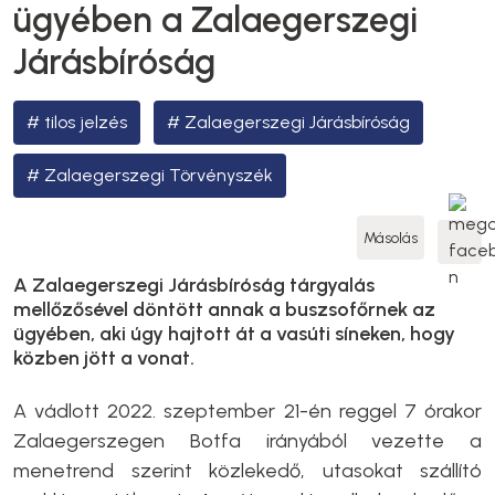
ügyében a Zalaegerszegi
Járásbíróság
tilos jelzés
Zalaegerszegi Járásbíróság
Zalaegerszegi Törvényszék
Másolás
A Zalaegerszegi Járásbíróság tárgyalás
mellőzősével döntött annak a buszsofőrnek az
ügyében, aki úgy hajtott át a vasúti síneken, hogy
közben jött a vonat.
A vádlott 2022. szeptember 21-én reggel 7 órakor
Zalaegerszegen Botfa irányából vezette a
menetrend szerint közlekedő, utasokat szállító