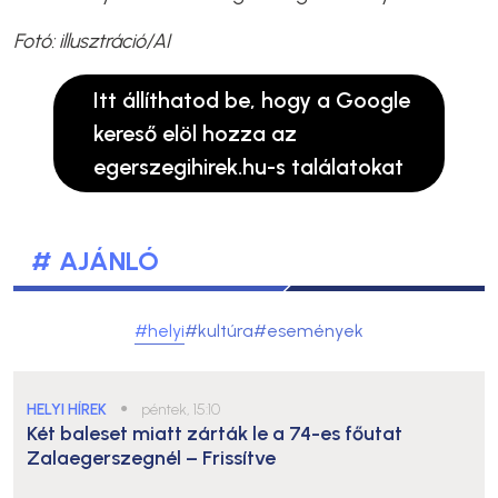
Fotó: illusztráció/AI
Itt állíthatod be, hogy a Google
kereső elöl hozza az
egerszegihirek.hu-s találatokat
# AJÁNLÓ
#helyi
#kultúra
#események
HELYI HÍREK
●
péntek, 15:10
Két baleset miatt zárták le a 74-es főutat
Zalaegerszegnél – Frissítve