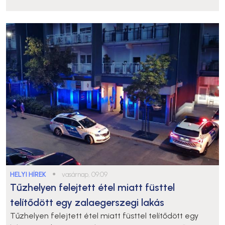
HELYI HÍREK
●
vasárnap, 09:09
Tűzhelyen felejtett étel miatt füsttel
telítődött egy zalaegerszegi lakás
Tűzhelyen felejtett étel miatt füsttel telítődött egy