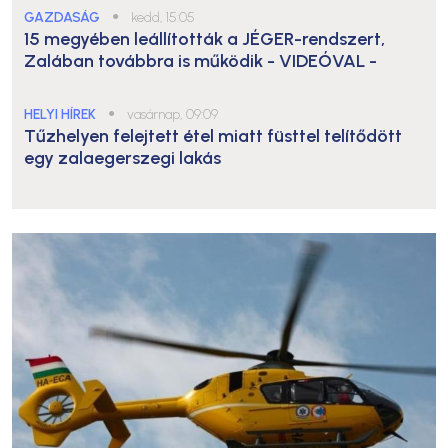
GAZDASÁG
●
kedd, 15:05
15 megyében leállították a JÉGER-rendszert,
Zalában továbbra is működik
- VIDEÓVAL -
HELYI HÍREK
●
vasárnap, 09:09
Tűzhelyen felejtett étel miatt füsttel telítődött
egy zalaegerszegi lakás