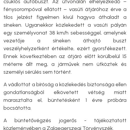
csuklós autóbuszt. Az útvonalán elhelyezkedő –
fénysorompóval ellátott – vasúti átjáróhoz érve a
tilos jelzést figyelmen kívül hagyva áthaladt a
síneken. Ugyanekkor közlekedett a vasúti pályán
egy személyvonat 38 km/h sebességgel, amelynek
vezetője a síneken áthajtó buszt
veszélyhelyzetként értékelte, ezért gyorsfékezett.
Ennek következtében az átjáró előtt körülbelül 15
méterre állt meg, a járművek nem ütköztek és
személyi sérülés sem történt.
A vádlottat a bíróság a közlekedés biztonsága ellen
gondatlanságból elkövetett vétség miatt
marasztalta el, büntetésként 1 évre próbára
bocsátotta.
A büntetővégzés jogerős - tájékoztatott
közleményében a Zalaegerszegi Törvényszék.