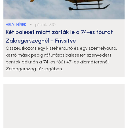
HELYI HÍREK
●
péntek, 15:10
Két baleset miatt zárták le a 74-es főutat
Zalaegerszegnél – Frissítve
Összeütközött egy kisteherautó és egy személyautó,
kettő másik pedig ráfutásos balesetet szenvedett
péntek délután a 74-es főút 47-es kilométerénél,
Zalaegerszeg térségében.