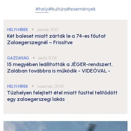
#helyi
#kultúra
#események
HELYI HÍREK
●
péntek, 15:10
Két baleset miatt zárták le a 74-es főutat
Zalaegerszegnél – Frissítve
GAZDASÁG
●
kedd, 15:05
15 megyében leállították a JÉGER-rendszert,
Zalában továbbra is működik
- VIDEÓVAL -
HELYI HÍREK
●
vasárnap, 09:09
Tűzhelyen felejtett étel miatt füsttel telítődött
egy zalaegerszegi lakás