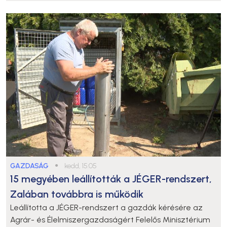
GAZDASÁG
●
kedd, 15:05
15 megyében leállították a JÉGER-rendszert,
Zalában továbbra is működik
Leállította a JÉGER-rendszert a gazdák kérésére az
Agrár- és Élelmiszergazdaságért Felelős Minisztérium