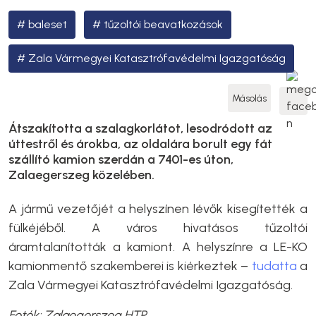
baleset
tűzoltói beavatkozások
Zala Vármegyei Katasztrófavédelmi Igazgatóság
Másolás
Átszakította a szalagkorlátot, lesodródott az
úttestről és árokba, az oldalára borult egy fát
szállító kamion szerdán a 7401-es úton,
Zalaegerszeg közelében.
A jármű vezetőjét a helyszínen lévők kisegítették a
fülkéjéből. A város hivatásos tűzoltói
áramtalanították a kamiont. A helyszínre a LE-KO
kamionmentő szakemberei is kiérkeztek –
tudatta
a
Zala Vármegyei Katasztrófavédelmi Igazgatóság.
Fotók: Zalaegerszeg HTP