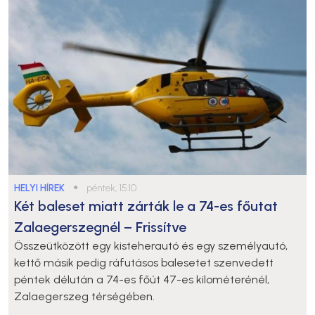
HELYI HÍREK
●
péntek, 15:10
Két baleset miatt zárták le a 74-es főutat
Zalaegerszegnél – Frissítve
Összeütközött egy kisteherautó és egy személyautó,
kettő másik pedig ráfutásos balesetet szenvedett
péntek délután a 74-es főút 47-es kilométerénél,
Zalaegerszeg térségében.