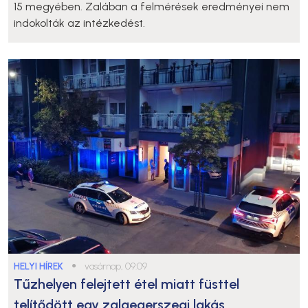
15 megyében. Zalában a felmérések eredményei nem
indokolták az intézkedést.
HELYI HÍREK
●
vasárnap, 09:09
Tűzhelyen felejtett étel miatt füsttel
telítődött egy zalaegerszegi lakás