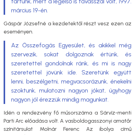
tartunk, mert a legelső is tavasszal volt, 1997.
március 19-én.
Gáspár Józsefné a kezdetektől részt vesz ezen az
eseményen.
Az Összefogás Egyesület, és akikkel még
szervezik, sokat dolgoznak értünk, és
szeretettel gondolnak ránk, és mi is nagy
szeretettel jövünk ide. Szeretünk együtt
lenni, beszélgetni, megvacsorázunk, énekelni
szoktunk, mulatozni nagyon jókat, úgyhogy
nagyon jól érezzük mindig magunkat.
Idén a rendezvény fő műsorszáma a Sárvíz-menti
Parti Arc előadása volt. A vasboldogasszonyi amatőr
színitársulat Molnár Ferenc Az ibolya című