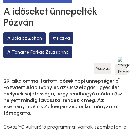
A időseket ünnepelték
Pózván
Balaicz Zoltán
Pózva
Tanainé Farkas Zsuzsanna
Másolás
29. alkalommal tartott idősek napi ünnepséget a
Pózváért Alapítvány és az Összefogás Egyesület,
melynek sajátossága, hogy rendhagyó módon ősz
helyett mindig tavasszal rendezik meg. Az
eseményt idén is Zalaegerszeg önkormányzata
támogatta.
Sokszínű kulturális programmal várták szombaton a