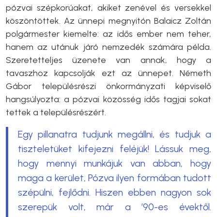
pózvai szépkorúakat, akiket zenével és versekkel
köszöntöttek. Az ünnepi megnyitón Balaicz Zoltán
polgármester kiemelte: az idős ember nem teher,
hanem az utánuk járó nemzedék számára példa.
Szeretetteljes üzenete van annak, hogy a
tavaszhoz kapcsolják ezt az ünnepet. Németh
Gábor településrészi önkormányzati képviselő
hangsúlyozta: a pózvai közösség idős tagjai sokat
tettek a településrészért.
Egy pillanatra tudjunk megállni, és tudjuk a
tiszteletüket kifejezni feléjük! Lássuk meg,
hogy mennyi munkájuk van abban, hogy
maga a kerület, Pózva ilyen formában tudott
szépülni, fejlődni. Hiszen ebben nagyon sok
szerepük volt, már a ’90-es évektől.