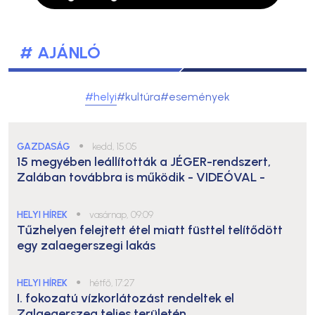
# AJÁNLÓ
#helyi
#kultúra
#események
GAZDASÁG
●
kedd, 15:05
15 megyében leállították a JÉGER-rendszert,
Zalában továbbra is működik
- VIDEÓVAL -
HELYI HÍREK
●
vasárnap, 09:09
Tűzhelyen felejtett étel miatt füsttel telítődött
egy zalaegerszegi lakás
HELYI HÍREK
●
hétfő, 17:27
I. fokozatú vízkorlátozást rendeltek el
Zalaegerszeg teljes területén