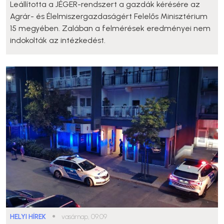
Leállította a JÉGER-rendszert a gazdák kérésére az
Agrár- és Élelmiszergazdaságért Felelős Minisztérium
15 megyében. Zalában a felmérések eredményei nem
indokolták az intézkedést.
HELYI HÍREK
●
vasárnap, 09:09