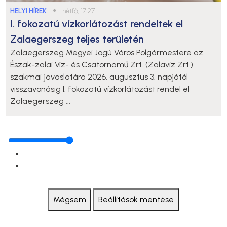
HELYI HÍREK
●
hétfő, 17:27
I. fokozatú vízkorlátozást rendeltek el
Zalaegerszeg teljes területén
Zalaegerszeg Megyei Jogú Város Polgármestere az
Észak-zalai Víz- és Csatornamű Zrt. (Zalavíz Zrt.)
szakmai javaslatára 2026. augusztus 3. napjától
visszavonásig I. fokozatú vízkorlátozást rendel el
Zalaegerszeg ...
Mégsem
Beállítások mentése