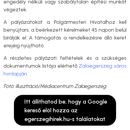
engedély nélküli vagy szabálytalan építési munkát
végeztek.
A pályázatokat a Polgármesteri Hivatalhoz kell
benyújtani, a beérkezett kérelmeket 45 napon belül
bírálják el. A támogatás a rendelkezésre álló keret
erejéig nyújtható.
A részletes pályázati feltételek és a szükséges
dokumentumok listája elérhető
Zalaegerszeg város
honlapján
.
Fotó: illusztráció/Médiacentrum Zalaegerszeg
Itt állíthatod be, hogy a Google
kereső elöl hozza az
egerszegihirek.hu-s találatokat