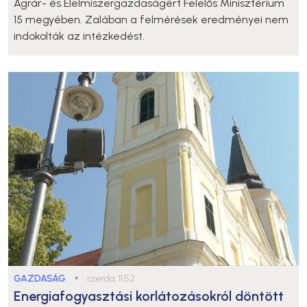
Agrár- és Élelmiszergazdaságért Felelős Minisztérium
15 megyében. Zalában a felmérések eredményei nem
indokolták az intézkedést.
GAZDASÁG
●
szerda, 11:52
Energiafogyasztási korlátozásokról döntött