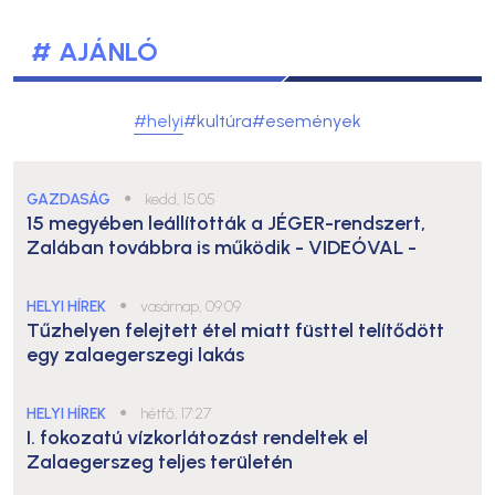
# AJÁNLÓ
#helyi
#kultúra
#események
GAZDASÁG
●
kedd, 15:05
15 megyében leállították a JÉGER-rendszert,
Zalában továbbra is működik
- VIDEÓVAL -
HELYI HÍREK
●
vasárnap, 09:09
Tűzhelyen felejtett étel miatt füsttel telítődött
egy zalaegerszegi lakás
HELYI HÍREK
●
hétfő, 17:27
I. fokozatú vízkorlátozást rendeltek el
Zalaegerszeg teljes területén