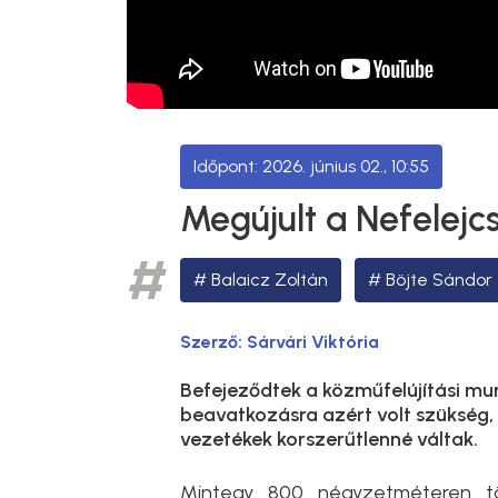
2026. június 02., 10:55
Megújult a Nefelejc
Balaicz Zoltán
Böjte Sándor 
Szerző:
Sárvári Viktória
Befejeződtek a közműfelújítási mu
beavatkozásra azért volt szükség,
vezetékek korszerűtlenné váltak.
Mintegy 800 négyzetméteren tört