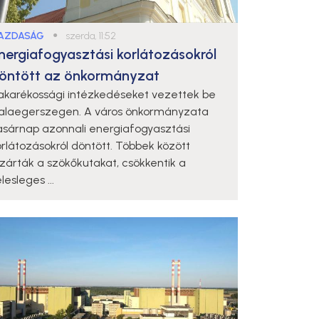
AZDASÁG
●
szerda, 11:52
nergiafogyasztási korlátozásokról
öntött az önkormányzat
akarékossági intézkedéseket vezettek be
alaegerszegen. A város önkormányzata
asárnap azonnali energiafogyasztási
orlátozásokról döntött. Többek között
ezárták a szökőkutakat, csökkentik a
lesleges ...