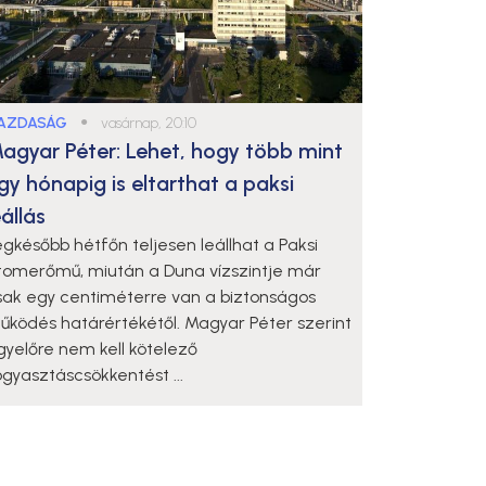
AZDASÁG
●
vasárnap, 20:10
agyar Péter: Lehet, hogy több mint
gy hónapig is eltarthat a paksi
eállás
egkésőbb hétfőn teljesen leállhat a Paksi
tomerőmű, miután a Duna vízszintje már
sak egy centiméterre van a biztonságos
űködés határértékétől. Magyar Péter szerint
gyelőre nem kell kötelező
ogyasztáscsökkentést ...