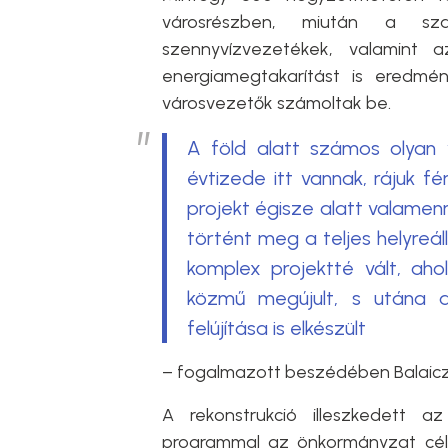
városrészben, miután a sz
szennyvízvezetékek, valamint 
energiamegtakarítást is eredmé
városvezetők számoltak be.
A föld alatt számos olyan
évtizede itt vannak, rájuk fér
projekt égisze alatt valamen
történt meg a teljes helyreál
komplex projektté vált, aho
közmű megújult, s utána a
felújítása is elkészült
– fogalmazott beszédében Balaicz
A rekonstrukció illeszkedett az
programmal az önkormányzat cél