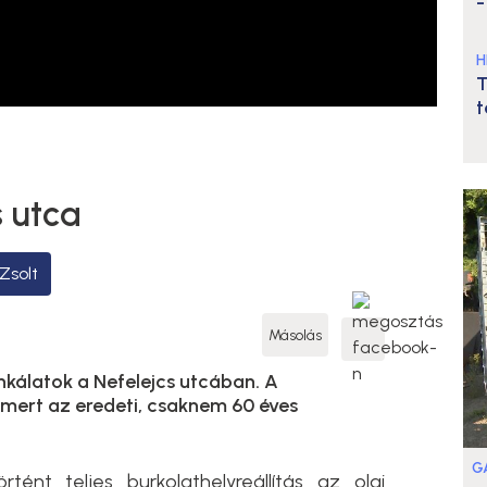
-
H
T
t
s utca
Zsolt
Másolás
nkálatok a Nefelejcs utcában. A
 mert az eredeti, csaknem 60 éves
G
ént teljes burkolathelyreállítás az olai