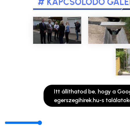
# KAPCSOLÓDÓ GALÉ
Itt állíthatod be, hogy a Goo
egerszegihirek.hu-s találatok