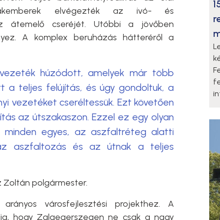
1
akemberek elvégezték az ivó- és
r
az átemelő cseréjét. Utóbbi a jövőben
m
nyez. A komplex beruházás hátteréről a
L
k
F
 vezeték húzódott, amelyek már több
f
t a teljes felújítás, és úgy gondoltuk, a
i
nyi vezetéket cseréltessük. Ezt követően
lítás az útszakaszon. Ezzel ez egy olyan
l minden egyes, az aszfaltréteg alatti
z aszfaltozás és az útnak a teljes
 Zoltán polgármester.
 arányos városfejlesztési projekthez. A
ja, hogy Zalaegerszegen ne csak a nagy