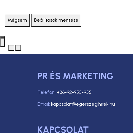
Mégsem
Beállítások mentése
PR ÉS MARKETING
Telefon:
+36-92-955-955
Email:
kapcsolat@egerszegihirek.hu
KAPCSOLAT