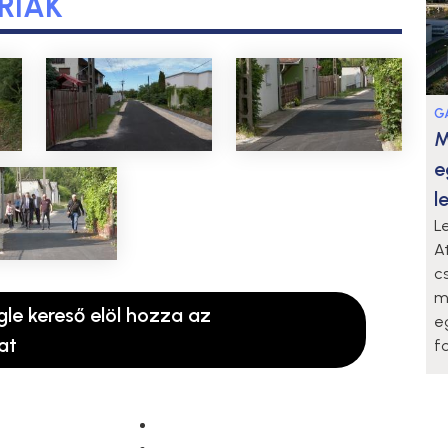
RIÁK
G
M
e
l
L
A
c
m
gle kereső elöl hozza az
e
at
f