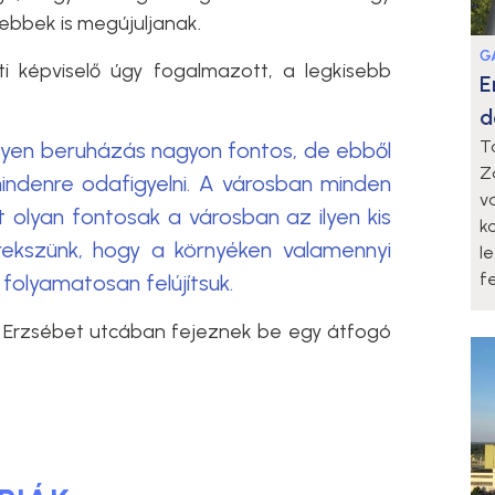
ebbek is megújuljanak.
G
i képviselő úgy fogalmazott, a legkisebb
E
d
T
lyen beruházás nagyon fontos, de ebből
Z
mindenre odafigyelni. A városban minden
v
t olyan fontosak a városban az ilyen kis
k
rekszünk, hogy a környéken valamennyi
l
fe
 folyamatosan felújítsuk.
i Erzsébet utcában fejeznek be egy átfogó