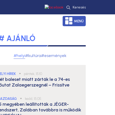
Keresés
MENÜ
# AJÁNLÓ
#helyi
#kultúra
#események
ELYI HÍREK
●
péntek, 15:10
ét baleset miatt zárták le a 74-es
őutat Zalaegerszegnél – Frissítve
AZDASÁG
●
kedd, 15:05
5 megyében leállították a JÉGER-
endszert, Zalában továbbra is működik