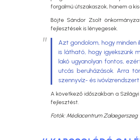
forgalmú útszakaszok, hanem a kis
Böjte Sándor Zsolt önkormányzat
fejlesztések is lényegesek.
Azt gondolom, hogy minden i
is látható, hogy igyekszünk 
lakó ugyanolyan fontos, ezér
utcás beruházások. Arra tö
szennyvíz- és ivóvízrendszert
A következő időszakban a Szilágy
fejlesztést.
Fotók: Médiacentrum Zalaegerszeg