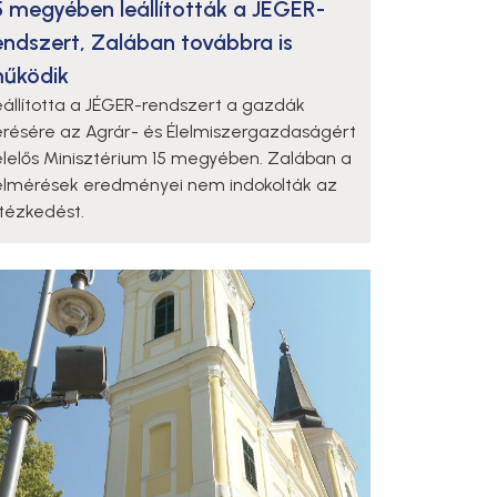
5 megyében leállították a JÉGER-
endszert, Zalában továbbra is
űködik
eállította a JÉGER-rendszert a gazdák
érésére az Agrár- és Élelmiszergazdaságért
elelős Minisztérium 15 megyében. Zalában a
elmérések eredményei nem indokolták az
ntézkedést.