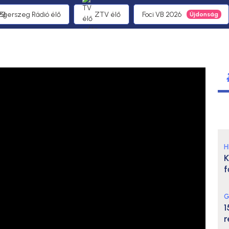
 Egerszeg Rádió élő
ZTV élő
Foci VB 2026
H
K
f
G
1
r