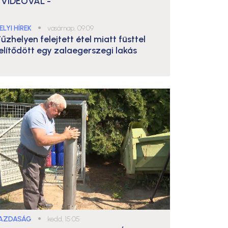
 VIDEÓVAL -
ELYI HÍREK
●
vasárnap, 09:09
űzhelyen felejtett étel miatt füsttel
elítődött egy zalaegerszegi lakás
AZDASÁG
●
kedd, 15:05