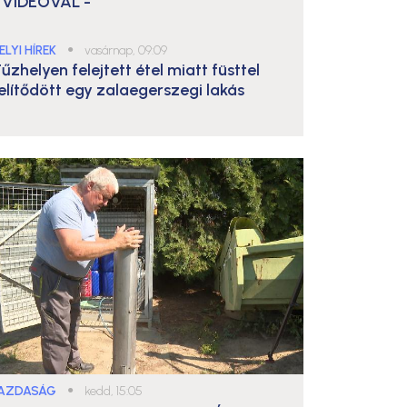
 VIDEÓVAL -
ELYI HÍREK
●
vasárnap, 09:09
űzhelyen felejtett étel miatt füsttel
elítődött egy zalaegerszegi lakás
AZDASÁG
●
kedd, 15:05