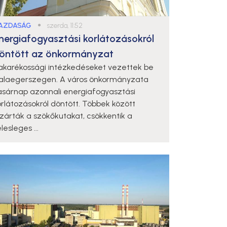
AZDASÁG
●
szerda, 11:52
nergiafogyasztási korlátozásokról
öntött az önkormányzat
akarékossági intézkedéseket vezettek be
alaegerszegen. A város önkormányzata
asárnap azonnali energiafogyasztási
orlátozásokról döntött. Többek között
ezárták a szökőkutakat, csökkentik a
lesleges ...