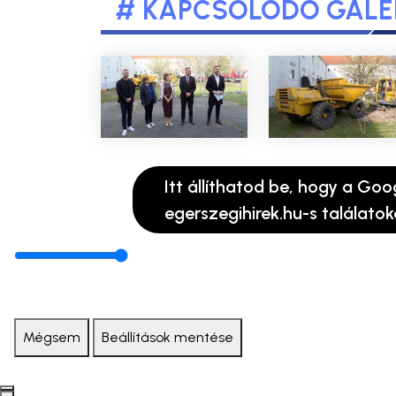
# KAPCSOLÓDÓ GALÉ
Itt állíthatod be, hogy a Goo
egerszegihirek.hu-s találatok
Mégsem
Beállítások mentése