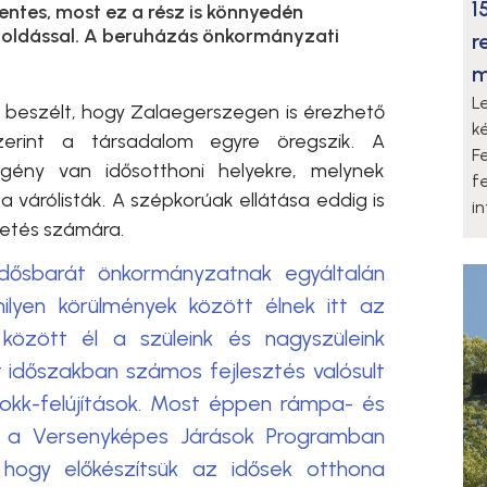
1
ntes, most ez a rész is könnyedén
oldással. A beruházás önkormányzati
r
m
L
l beszélt, hogy Zalaegerszegen is érezhető
k
erint a társadalom egyre öregszik.
A
F
igény van idősotthoni helyekre, melynek
f
várólisták. A szépkorúak ellátása eddig is
i
zetés számára.
idősbarát önkormányzatnak egyáltalán
lyen körülmények között élnek itt az
 között él a szüleink és nagyszüleink
t időszakban számos fejlesztés valósult
blokk-felújítások. Most éppen rámpa- és
ett a Versenyképes Járások Programban
 hogy előkészítsük az idősek otthona