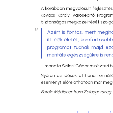
A korábban megvalósult fejlesztés f
Kovács Károly Városépítő Progr
biztonságos megközelítését szolgál
Azért is fontos, mert megin
itt élők életét, komfortosabb
programot tudnak majd ezált
mentális egészségükre is rendk
– mondta Szilasi Gábor miniszteri b
Nyáron az idősek otthona fennállá
eseményt előreláthatóan már megúj
Fotók: Médiacentrum Zalaegerszeg