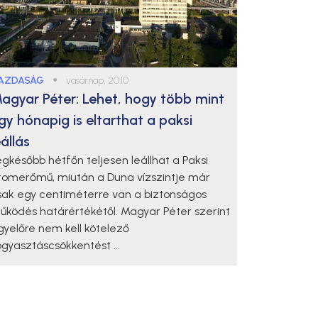
AZDASÁG
●
vasárnap, 20:10
agyar Péter: Lehet, hogy több mint
gy hónapig is eltarthat a paksi
eállás
egkésőbb hétfőn teljesen leállhat a Paksi
tomerőmű, miután a Duna vízszintje már
sak egy centiméterre van a biztonságos
űködés határértékétől. Magyar Péter szerint
gyelőre nem kell kötelező
ogyasztáscsökkentést ...