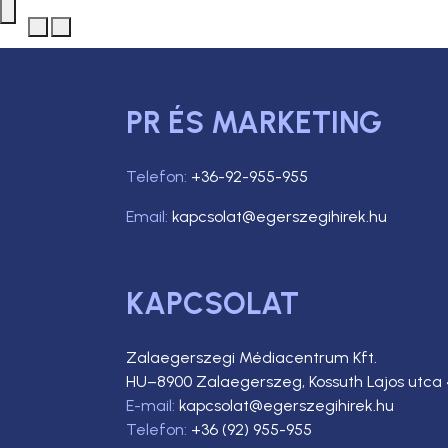
PR ÉS MARKETING
Telefon:
+36-92-955-955
Email:
kapcsolat@egerszegihirek.hu
KAPCSOLAT
Zalaegerszegi Médiacentrum Kft.
HU–8900 Zalaegerszeg, Kossuth Lajos utca 
E-mail:
kapcsolat@egerszegihirek.hu
Telefon:
+36 (92) 955-955