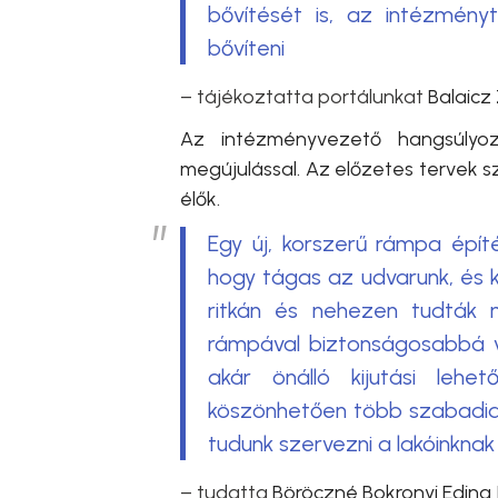
bővítését is, az intézmény
bővíteni
– tájékoztatta portálunkat
Balaicz
Az intézményvezető hangsúlyoz
megújulással. Az előzetes tervek sz
élők.
Egy új, korszerű rámpa épí
hogy tágas az udvarunk, és k
ritkán és nehezen tudták m
rámpával biztonságosabbá vá
akár önálló kijutási lehe
köszönhetően több szabadidő
tudunk szervezni a lakóinknak
– tudatta
Böröczné Bokronyi Edina