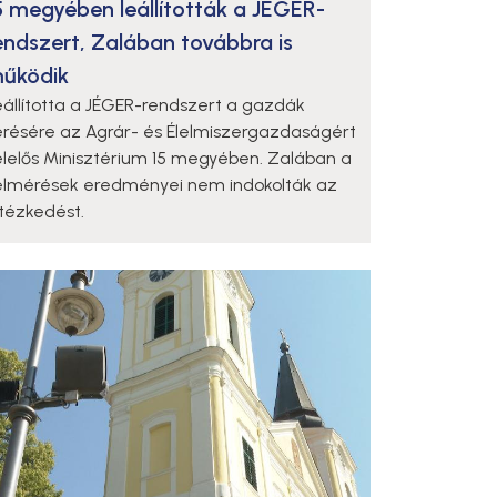
5 megyében leállították a JÉGER-
endszert, Zalában továbbra is
űködik
eállította a JÉGER-rendszert a gazdák
érésére az Agrár- és Élelmiszergazdaságért
elelős Minisztérium 15 megyében. Zalában a
elmérések eredményei nem indokolták az
ntézkedést.