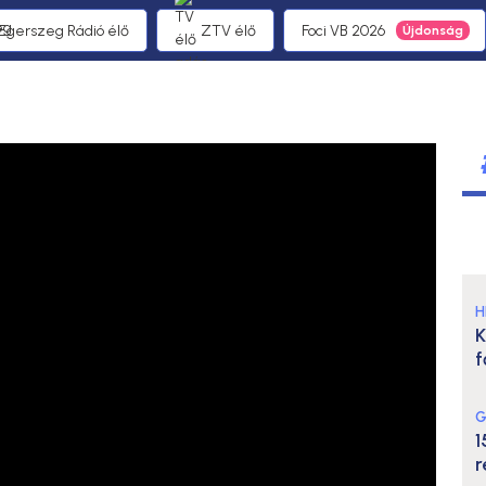
 Egerszeg Rádió élő
ZTV élő
Foci VB 2026
H
K
f
G
1
r