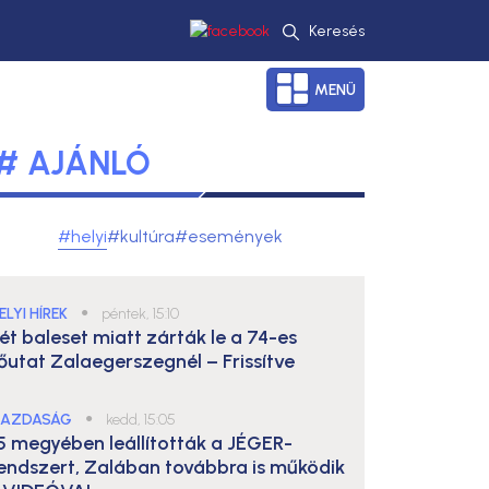
Keresés
MENÜ
# AJÁNLÓ
#helyi
#kultúra
#események
ELYI HÍREK
●
péntek, 15:10
ét baleset miatt zárták le a 74-es
őutat Zalaegerszegnél – Frissítve
AZDASÁG
●
kedd, 15:05
5 megyében leállították a JÉGER-
endszert, Zalában továbbra is működik