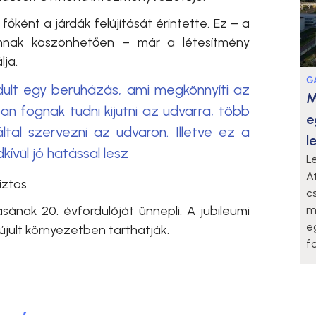
őként a járdák felújítását érintette. Ez – a
amnak köszönhetően – már a létesítmény
ja.
G
dult egy beruházás, ami megkönnyíti az
M
an fognak tudni kijutni az udvarra, több
e
al szervezni az udvaron. Illetve ez a
l
ívül jó hatással lesz
L
A
iztos
.
c
m
sának 20. évfordulóját ünnepli. A jubileumi
e
ult környezetben tarthatják.
f