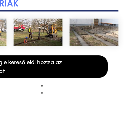
RIÁK
gle kereső elöl hozza az
at