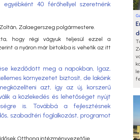
t egyébként 40 férőhellyel szeretnénk
G
E
 Zoltán, Zalaegerszeg
polgármestere.
d
ta, hogy régi vágyuk teljesül ezzel a
T
erint a nyáron már birtokba is vehetik az itt
Z
v
k
tése kezdődött meg a napokban, Igaz,
l
ellemes környezetet biztosít, de lakóink
fe
egközelíteni azt, így az új, korszerű
lik a közlekedés és lehetőséget nyújt
tőségre is. Továbbá a fejlesztésnek
s, szabadtéri foglalkozást, programot
 Idősek Otthona intézményvezetője.