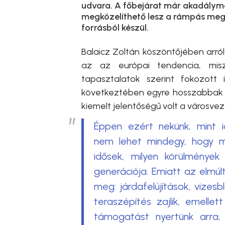
udvara. A főbejárat már akadályme
megközelíthető lesz a rámpás meg
forrásból készül.
Balaicz Zoltán köszöntőjében arró
az az európai tendencia, misz
tapasztalatok szerint fokozott 
következtében egyre hosszabbak a 
kiemelt jelentőségű volt a városve
Éppen ezért nekünk, mint 
nem lehet mindegy, hogy mi
idősek, milyen körülmények
generációja. Emiatt az elmúl
meg: járdafelújítások, vizes
teraszépítés zajlik, emell
támogatást nyertünk arra,