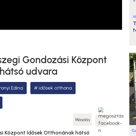
-
H
T
t
szegi Gondozási Központ
hátsó udvara
onyi Edina
idősek otthona
Másolás
G
si Központ Idősek Otthonának hátsó