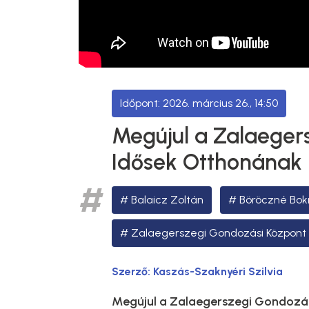
2026. március 26., 14:50
Megújul a Zalaeger
Idősek Otthonának 
Balaicz Zoltán
Böröczné Bokr
Zalaegerszegi Gondozási Központ
Szerző:
Kaszás-Szaknyéri Szilvia
Megújul a Zalaegerszegi Gondozá