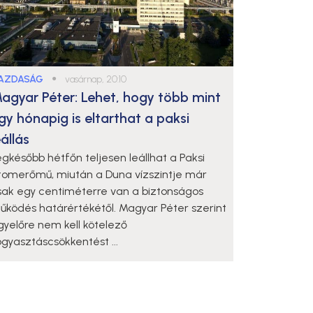
AZDASÁG
●
vasárnap, 20:10
agyar Péter: Lehet, hogy több mint
gy hónapig is eltarthat a paksi
eállás
egkésőbb hétfőn teljesen leállhat a Paksi
tomerőmű, miután a Duna vízszintje már
sak egy centiméterre van a biztonságos
űködés határértékétől. Magyar Péter szerint
gyelőre nem kell kötelező
ogyasztáscsökkentést ...