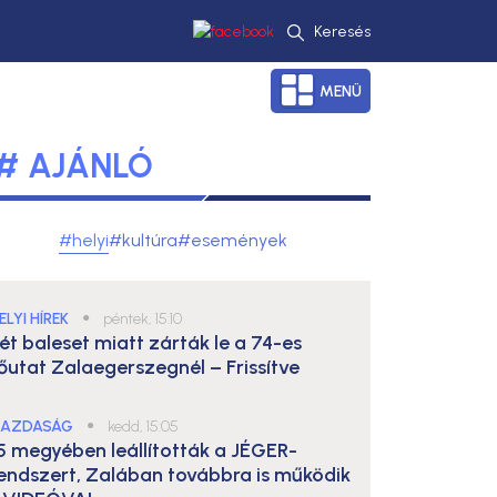
Keresés
MENÜ
# AJÁNLÓ
#helyi
#kultúra
#események
ELYI HÍREK
●
péntek, 15:10
ét baleset miatt zárták le a 74-es
őutat Zalaegerszegnél – Frissítve
AZDASÁG
●
kedd, 15:05
5 megyében leállították a JÉGER-
endszert, Zalában továbbra is működik