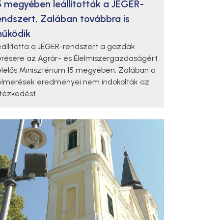
5 megyében leállították a JÉGER-
endszert, Zalában továbbra is
űködik
eállította a JÉGER-rendszert a gazdák
érésére az Agrár- és Élelmiszergazdaságért
elelős Minisztérium 15 megyében. Zalában a
elmérések eredményei nem indokolták az
ntézkedést.