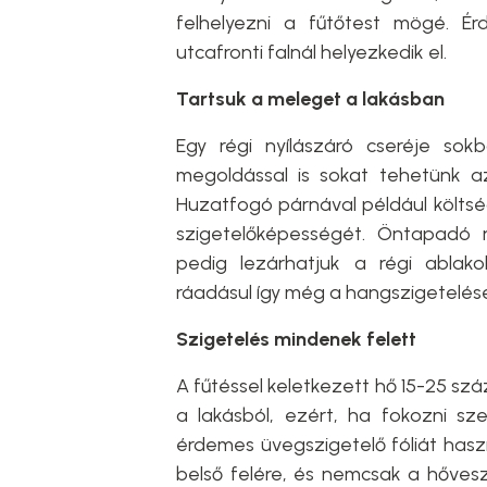
felhelyezni a fűtőtest mögé. Ér
utcafronti falnál helyezkedik el.
Tartsuk a meleget a lakásban
Egy régi nyílászáró cseréje so
megoldással is sokat tehetünk a
Huzatfogó párnával például költsé
szigetelőképességét. Öntapadó ra
pedig lezárhatjuk a régi ablak
ráadásul így még a hangszigetelésen
Szigetelés mindenek felett
A fűtéssel keletkezett hő 15-25 sz
a lakásból, ezért, ha fokozni s
érdemes üvegszigetelő fóliát hasz
belső felére, és nemcsak a hővesz