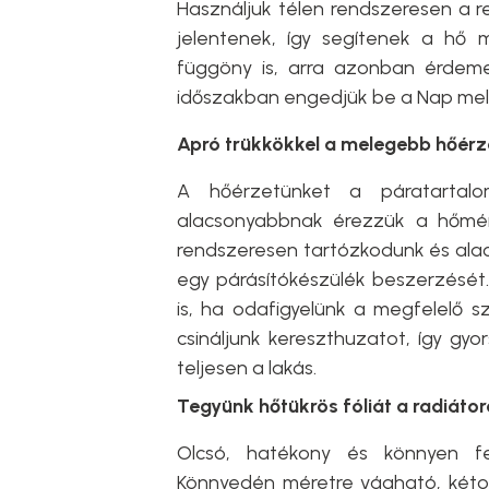
Használjuk télen rendszeresen a r
jelentenek, így segítenek a hő 
függöny is, arra azonban érdemes
időszakban engedjük be a Nap mele
Apró trükkökkel a melegebb hőérz
A hőérzetünket a páratartalom
alacsonyabbnak érezzük a hőmér
rendszeresen tartózkodunk és ala
egy párásítókészülék beszerzését
is, ha odafigyelünk a megfelelő sz
csináljunk kereszthuzatot, így gy
teljesen a lakás.
Tegyünk hőtükrös fóliát a radiát
Olcsó, hatékony és könnyen fe
Könnyedén méretre vágható, kétol