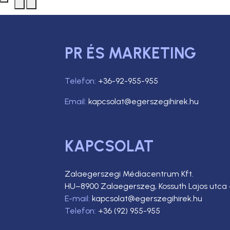
PR ÉS MARKETING
Telefon:
+36-92-955-955
Email:
kapcsolat@egerszegihirek.hu
KAPCSOLAT
Zalaegerszegi Médiacentrum Kft.
HU–8900 Zalaegerszeg, Kossuth Lajos utca 
E-mail:
kapcsolat@egerszegihirek.hu
Telefon:
+36 (92) 955-955