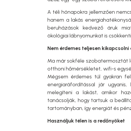
A téli hónapokra jellemzően nemcs
hanem a lakás energiahatékonyság
beruházások kedvező áruk miat
ökológiai lábnyomunkat is csökkenti
Nem érdemes teljesen kikapcsolni 
Ma már sokféle szobatermosztát lé
otthoni hőmérsékletet, wifi-s egys
Mégsem érdemes túl gyakran fel-
energiaráfordítással jár ugyanis,
melegíteni a lakást, amikor haz
tanácsolják, hogy tartsuk a beáll
tartományban, így energiát és pén
Használjuk télen is a redőnyöket