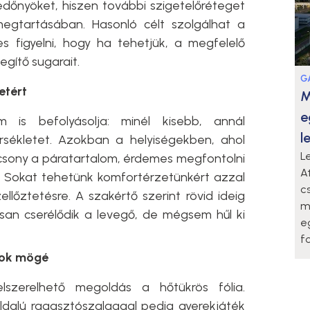
edőnyöket, hiszen további szigetelőréteget
megtartásában. Hasonló célt szolgálhat a
 figyelni, hogy ha tehetjük, a megfelelő
gítő sugarait.
G
etért
M
e
 is befolyásolja: minél kisebb, annál
l
sékletet. Azokban a helyiségekben, ahol
L
csony a páratartalom, érdemes megfontolni
A
. Sokat tehetünk komfortérzetünkért azzal
c
ellőztetésre. A szakértő szerint rövid ideig
m
orsan cserélődik a levegő, de mégsem hűl ki
e
f
orok mögé
lszerelhető megoldás a hőtükrös fólia.
dalú ragasztószalaggal pedig gyerekjáték