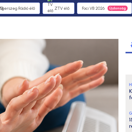
 Egerszeg Rádió élő
ZTV élő
Foci VB 2026
H
K
f
G
1
r