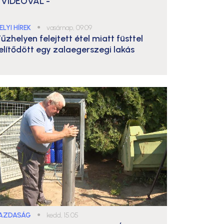
 VIDEÓVAL -
ELYI HÍREK
●
vasárnap, 09:09
űzhelyen felejtett étel miatt füsttel
elítődött egy zalaegerszegi lakás
AZDASÁG
●
kedd, 15:05