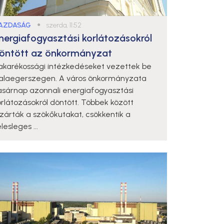
AZDASÁG
●
szerda, 11:52
nergiafogyasztási korlátozásokról
öntött az önkormányzat
akarékossági intézkedéseket vezettek be
alaegerszegen. A város önkormányzata
asárnap azonnali energiafogyasztási
orlátozásokról döntött. Többek között
ezárták a szökőkutakat, csökkentik a
lesleges ...