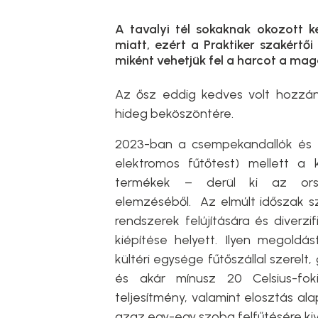
A tavalyi tél sokaknak okozott k
miatt, ezért a Praktiker szakértő
miként vehetjük fel a harcot a mag
Az ősz eddig kedves volt hozzán
hideg beköszöntére.
2023-ban a csempekandallók és el
elektromos fűtőtest) mellett a k
termékek – derül ki az orszá
elemzéséből.
Az elmúlt időszak s
rendszerek felújítására és diverzi
kiépítése helyett. Ilyen megoldás
kültéri egysége fűtőszállal szerelt
és akár mínusz 20 Celsius-fok
teljesítmény, valamint elosztás al
azaz egy-egy szoba felfűtésére ki