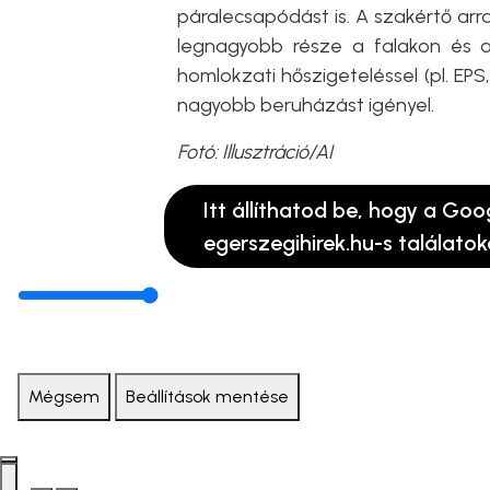
páralecsapódást is. A szakértő arra
legnagyobb része a falakon és a 
homlokzati hőszigeteléssel (pl. E
nagyobb beruházást igényel.
Fotó: Illusztráció/AI
Itt állíthatod be, hogy a Goo
egerszegihirek.hu-s találatok
Mégsem
Beállítások mentése