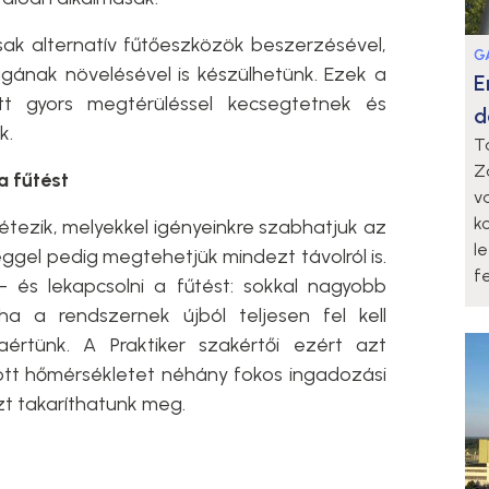
ak alternatív fűtőeszközök beszerzésével,
G
ának növelésével is készülhetünk. Ezek a
E
t gyors megtérüléssel kecsegtetnek és
d
k.
T
Z
a fűtést
v
k
tezik, melyekkel igényeinkre szabhatjuk az
l
éggel pedig megtehetjük mindezt távolról is.
fe
 és lekapcsolni a fűtést: sokkal nagyobb
 ha a rendszernek újból teljesen fel kell
aértünk. A Praktiker szakértői ezért azt
ított hőmérsékletet néhány fokos ingadozási
zt takaríthatunk meg.