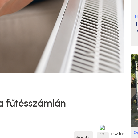
-
H
T
t
 a fűtésszámlán
G
Másolás