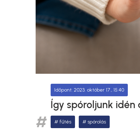
2023. október 17., 15:40
Így spóroljunk idén
fűtés
spórolás