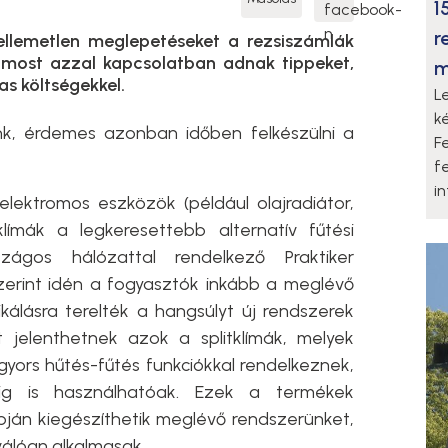
1
r
ellemetlen meglepetéseket a rezsiszámlák
i most azzal kapcsolatban adnak tippeket,
m
as költségekkel.
L
k
k, érdemes azonban időben felkészülni a
F
f
i
ektromos eszközök (például olajradiátor,
límák a legkeresettebb alternatív fűtési
gos hálózattal rendelkező Praktiker
zerint idén a fogyasztók inkább a meglévő
fikálásra terelték a hangsúlyt új rendszerek
t jelenthetnek azok a splitklímák, melyek
, gyors hűtés-fűtés funkciókkal rendelkeznek,
ig is használhatóak. Ezek a termékek
apján kiegészíthetik meglévő rendszerünket,
válóan alkalmasak.