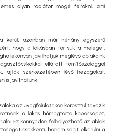
demes olyan radiátor mögé felrakni, ami
kba kerül, azonban már néhány egyszerű
zért, hogy a lakásban tartsuk a meleget.
ghatékonyan javíthatjuk meglévő ablakaink
gasztócsíkokkal ellátott tömítőszalaggal
ok, ajtók szerkezetében lévő hézagokat,
 is javíthatunk.
ázaléka az üvegfelületeken keresztül távozik
zeretnénk a lakás hőmegtartó képességét,
nálni. Ez könnyedén felhelyezhető az ablak
teséget csökkenti, hanem segít elkerülni a