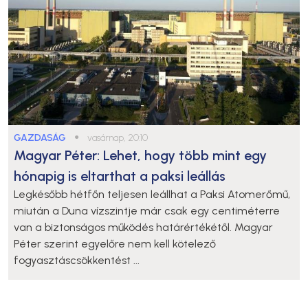
GAZDASÁG
●
vasárnap, 20:10
Magyar Péter: Lehet, hogy több mint egy
hónapig is eltarthat a paksi leállás
Legkésőbb hétfőn teljesen leállhat a Paksi Atomerőmű,
miután a Duna vízszintje már csak egy centiméterre
van a biztonságos működés határértékétől. Magyar
Péter szerint egyelőre nem kell kötelező
fogyasztáscsökkentést ...