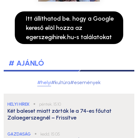
Itt állíthatod be, hogy a Google
kereső elöl hozza az
egerszegihirek.hu-s találatokat
# AJÁNLÓ
#helyi
#kultúra
#események
HELYI HÍREK
●
péntek, 15:10
Két baleset miatt zárták le a 74-es főutat
Zalaegerszegnél – Frissítve
GAZDASÁG
●
kedd, 15:05