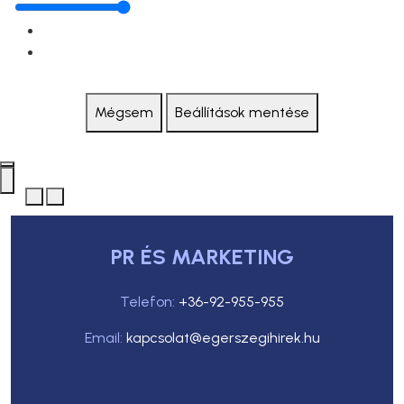
Mégsem
Beállítások mentése
PR ÉS MARKETING
Telefon:
+36-92-955-955
Email:
kapcsolat@egerszegihirek.hu