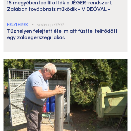
15 megyében leállították a JÉGER-rendszert,
Zalában továbbra is működik
- VIDEÓVAL -
HELYI HÍREK
●
vasárnap, 09:09
Tűzhelyen felejtett étel miatt füsttel telítődött
egy zalaegerszegi lakás