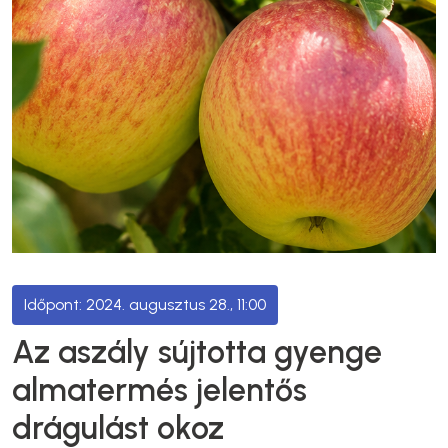
2024. augusztus 28., 11:00
Az aszály sújtotta gyenge
almatermés jelentős
drágulást okoz