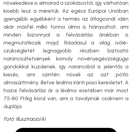
növekedése is elmarad a szokásostól, így várhatóan
kisebb lesz a méretük. Az egész Európai Unióban
gyengébb egyébként a termés az átlagosnál: idén
akár másfél millió tonna alma is hiányozhat, ami
minden bizonnyal a felvásárlási árakban is
megmutatkozik majd. Ráadásul a világ ivólé-
szükségletét legnagyobb részben biztosító
narancsültetvények komoly növényegészségügyi
gondokkal küzdenek, így narancsból is jelentős a
kiesés, ami szintén növeli az azt pótló
almasűrítmény, illetve léalma iránti piaci keresletet. A
hazai felvásárlási ár a léalma esetében már most
75-80 Ft/kg körül van, ami a tavalyinak csaknem a
duplája.
Fotó: Illusztráció/AI