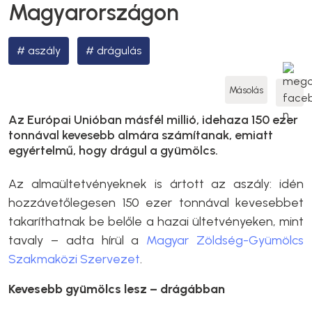
Magyarországon
aszály
drágulás
Másolás
Az Európai Unióban másfél millió, idehaza 150 ezer
tonnával kevesebb almára számítanak, emiatt
egyértelmű, hogy drágul a gyümölcs.
Az almaültetvényeknek is ártott az aszály: idén
hozzávetőlegesen 150 ezer tonnával kevesebbet
takaríthatnak be belőle a hazai ültetvényeken, mint
tavaly – adta hírül a
Magyar Zöldség-Gyümölcs
Szakmaközi Szervezet
.
Kevesebb gyümölcs lesz – drágábban