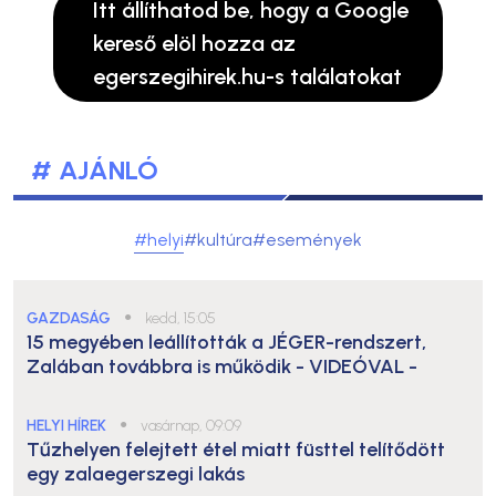
Itt állíthatod be, hogy a Google
kereső elöl hozza az
egerszegihirek.hu-s találatokat
# AJÁNLÓ
#helyi
#kultúra
#események
GAZDASÁG
●
kedd, 15:05
15 megyében leállították a JÉGER-rendszert,
Zalában továbbra is működik
- VIDEÓVAL -
HELYI HÍREK
●
vasárnap, 09:09
Tűzhelyen felejtett étel miatt füsttel telítődött
egy zalaegerszegi lakás