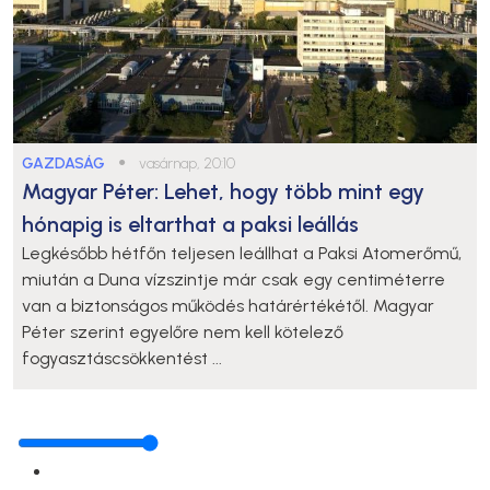
GAZDASÁG
●
vasárnap, 20:10
Magyar Péter: Lehet, hogy több mint egy
hónapig is eltarthat a paksi leállás
Legkésőbb hétfőn teljesen leállhat a Paksi Atomerőmű,
miután a Duna vízszintje már csak egy centiméterre
van a biztonságos működés határértékétől. Magyar
Péter szerint egyelőre nem kell kötelező
fogyasztáscsökkentést ...