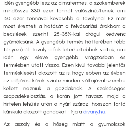
Idén gyengébb lesz az almatermés, a szakemberek
mindössze 330 ezer tonnát valószínűsítenek, ami
150 ezer tonnával kevesebb a tavalyinál. Ez már
most érezteti a hatását a felvásárlási árakban: a
becslések szerint 25-35%-kal drágul kedvenc
gyümölcsünk. A gyengébb termés hátterében több
tényező áll: tavaly a fák leterheltebbek voltak, ami
idén egy eleve gyengébb virágzásban és
termésben ütött vissza. Ezen kívül további jelentős
terméskiesést okozott az is, hogy ebben az évben
az időjárási károk szinte minden válfajával szembe
kellett nézniük a gazdáknak. A szélsőséges
csapadékeloszlás, a korán jött tavasz, majd a
hirtelen lehűlés után a nyári száraz, hosszan tartó
kánikula okozott gondokat - írja a
divany.hu
.
Az aszály és a hőség miatt a gyümölcsök