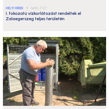
HELYI HÍREK
●
hétfő, 17:27
I. fokozatú vízkorlátozást rendeltek el
Zalaegerszeg teljes területén