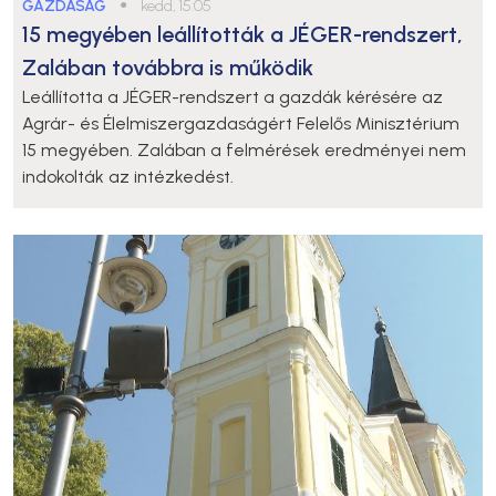
GAZDASÁG
●
kedd, 15:05
15 megyében leállították a JÉGER-rendszert,
Zalában továbbra is működik
Leállította a JÉGER-rendszert a gazdák kérésére az
Agrár- és Élelmiszergazdaságért Felelős Minisztérium
15 megyében. Zalában a felmérések eredményei nem
indokolták az intézkedést.