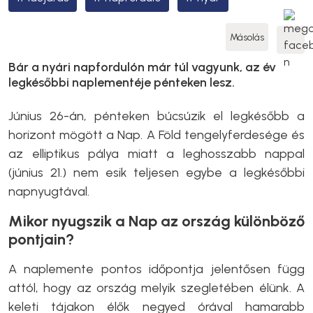
Másolás
Bár a nyári napfordulón már túl vagyunk, az év
legkésőbbi naplementéje pénteken lesz.
Június 26-án, pénteken búcsúzik el legkésőbb a
horizont mögött a Nap. A Föld tengelyferdesége és
az elliptikus pálya miatt a leghosszabb nappal
(június 21.) nem esik teljesen egybe a legkésőbbi
napnyugtával.
Mikor nyugszik a Nap az ország különböző
pontjain?
A naplemente pontos időpontja jelentősen függ
attól, hogy az ország melyik szegletében élünk. A
keleti tájakon élők negyed órával hamarabb