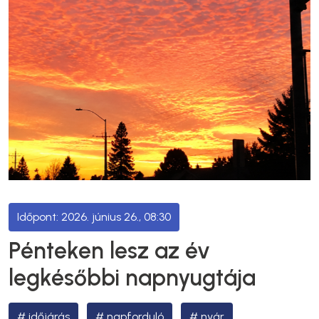
2026. június 26., 08:30
Pénteken lesz az év
legkésőbbi napnyugtája
időjárás
napforduló
nyár