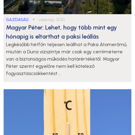
GAZDASÁG
●
vasárnap, 20:10
Magyar Péter: Lehet, hogy több mint egy
hónapig is eltarthat a paksi leállás
Legkésőbb hétfőn teljesen leállhat a Paksi Atomerőmű,
miután a Duna vízszintje már csak egy centiméterre
van a biztonságos működés határértékétől. Magyar
Péter szerint egyelőre nem kell kötelező
fogyasztáscsökkentést ...