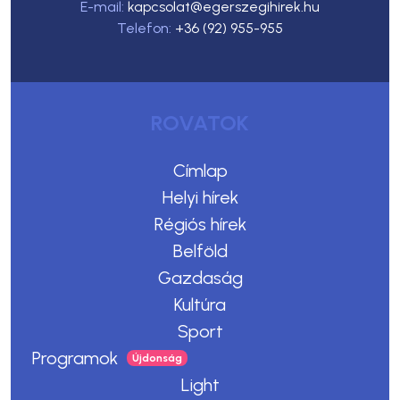
E-mail:
kapcsolat@egerszegihirek.hu
Telefon:
+36 (92) 955-955
ROVATOK
Címlap
Helyi hírek
Régiós hírek
Belföld
Gazdaság
Kultúra
Sport
Programok
Light