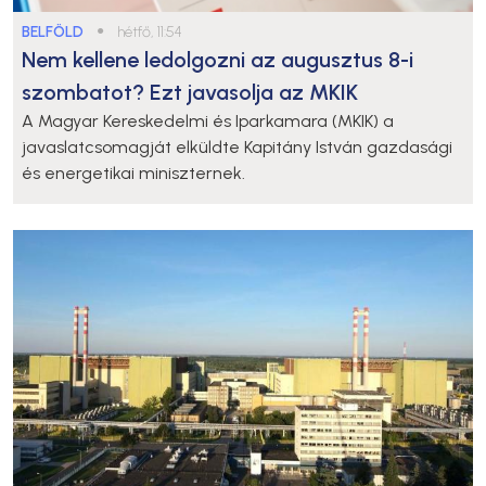
BELFÖLD
●
hétfő, 11:54
Nem kellene ledolgozni az augusztus 8-i
szombatot? Ezt javasolja az MKIK
A Magyar Kereskedelmi és Iparkamara (MKIK) a
javaslatcsomagját elküldte Kapitány István gazdasági
és energetikai miniszternek.