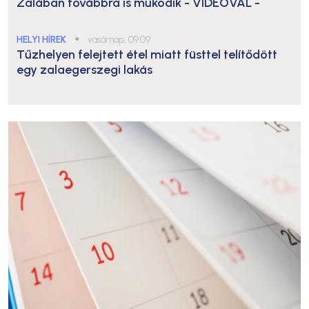
Zalában továbbra is működik
- VIDEÓVAL -
HELYI HÍREK
●
vasárnap, 09:09
Tűzhelyen felejtett étel miatt füsttel telítődött
egy zalaegerszegi lakás