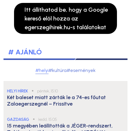
Itt állíthatod be, hogy a Google
kereső elöl hozza az
egerszegihirek.hu-s találatokat
# AJÁNLÓ
#helyi
#kultúra
#események
HELYI HÍREK
●
péntek, 15:10
Két baleset miatt zárták le a 74-es főutat
Zalaegerszegnél – Frissítve
GAZDASÁG
●
kedd, 15:05
15 megyében leállították a JÉGER-rendszert,