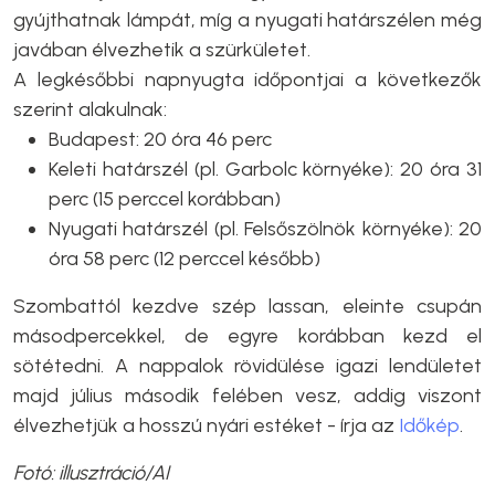
gyújthatnak lámpát, míg a nyugati határszélen még
javában élvezhetik a szürkületet.
A legkésőbbi napnyugta időpontjai a következők
szerint alakulnak:
Budapest: 20 óra 46 perc
Keleti határszél (pl. Garbolc környéke): 20 óra 31
perc (15 perccel korábban)
Nyugati határszél (pl. Felsőszölnök környéke): 20
óra 58 perc (12 perccel később)
Szombattól kezdve szép lassan, eleinte csupán
másodpercekkel, de egyre korábban kezd el
sötétedni. A nappalok rövidülése igazi lendületet
majd július második felében vesz, addig viszont
élvezhetjük a hosszú nyári estéket - írja az
Időkép
.
Fotó: illusztráció/AI