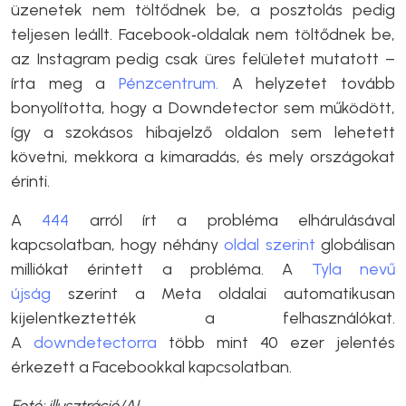
üzenetek nem töltődnek be, a posztolás pedig
teljesen leállt. Facebook‑oldalak nem töltődnek be,
az Instagram pedig csak üres felületet mutatott –
írta meg a
Pénzcentrum.
A helyzetet tovább
bonyolította, hogy a Downdetector sem működött,
így a szokásos hibajelző oldalon sem lehetett
követni, mekkora a kimaradás, és mely országokat
érinti.
A
444
arról írt a probléma elhárulásával
kapcsolatban, hogy néhány
oldal
szerint
globálisan
milliókat érintett a probléma. A
Tyla nevű
újság
szerint a Meta oldalai automatikusan
kijelentkeztették a felhasználókat.
A
downdetectorra
több mint 40 ezer jelentés
érkezett a Facebookkal kapcsolatban.
Fotó: illusztráció/AI