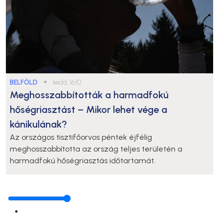
BELFÖLD
●
kedd, 16:10
Meghosszabbították a harmadfokú
hőségriasztást – Mikor lehet vége a
kánikulának?
Az országos tisztifőorvos péntek éjfélig
meghosszabbította az ország teljes területén a
harmadfokú hőségriasztás időtartamát.