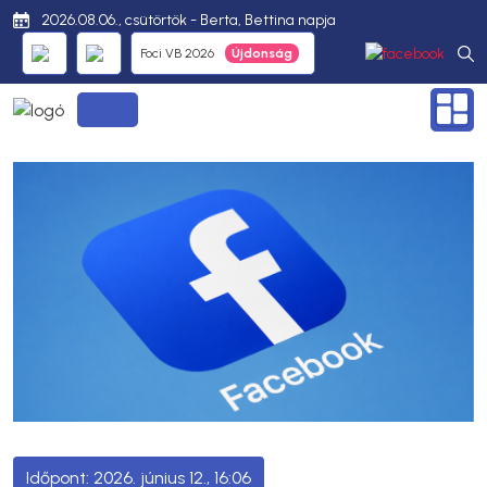
2026.08.06., csütörtök - Berta, Bettina napja
Foci VB 2026
2026. június 12., 16:06