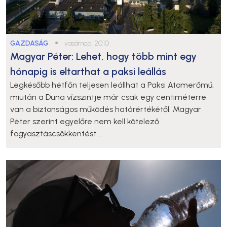
GAZDASÁG
●
vasárnap, 20:10
Magyar Péter: Lehet, hogy több mint egy
hónapig is eltarthat a paksi leállás
Legkésőbb hétfőn teljesen leállhat a Paksi Atomerőmű,
miután a Duna vízszintje már csak egy centiméterre
van a biztonságos működés határértékétől. Magyar
Péter szerint egyelőre nem kell kötelező
fogyasztáscsökkentést ...