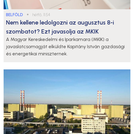
BELFÖLD
●
hétfő, 11:54
Nem kellene ledolgozni az augusztus 8-i
szombatot? Ezt javasolja az MKIK
A Magyar Kereskedelmi és Iparkamara (MKIK) a
javaslatcsomagját elküldte Kapitány István gazdasági
és energetikai miniszternek.