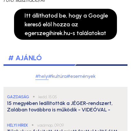
Itt állíthatod be, hogy a Google
kereső elöl hozza az
egerszegihirek.hu-s találatokat
# AJÁNLÓ
#helyi
#kultúra
#események
GAZDASÁG
●
kedd, 15:05
15 megyében leállították a JÉGER-rendszert,
Zalában továbbra is működik
- VIDEÓVAL -
HELYI HÍREK
●
vasárnap, 09:09