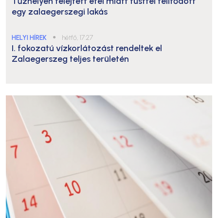
Tűzhelyen felejtett étel miatt füsttel telítődött
egy zalaegerszegi lakás
HELYI HÍREK
●
hétfő, 17:27
I. fokozatú vízkorlátozást rendeltek el
Zalaegerszeg teljes területén