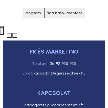
Mégsem
Beállítások mentése
PR ÉS MARKETING
Telefon:
+36-92-955-955
Email:
kapcsolat@egerszegihirek.hu
KAPCSOLAT
Zalaegerszegi Médiacentrum Kft.