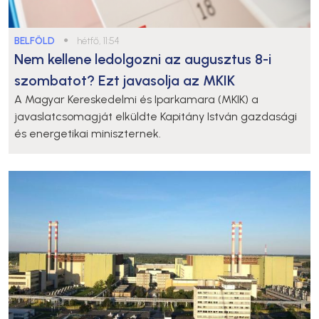
BELFÖLD
●
hétfő, 11:54
Nem kellene ledolgozni az augusztus 8-i
szombatot? Ezt javasolja az MKIK
A Magyar Kereskedelmi és Iparkamara (MKIK) a
javaslatcsomagját elküldte Kapitány István gazdasági
és energetikai miniszternek.