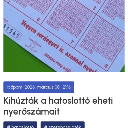
2026. március 08., 21:16
Kihúzták a hatoslottó eheti
nyerőszámait
hatos lottó
szerencsejáték