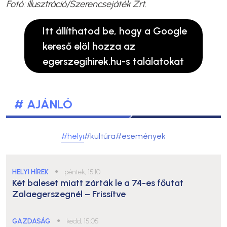
Fotó: illusztráció/Szerencsejáték Zrt.
Itt állíthatod be, hogy a Google
kereső elöl hozza az
egerszegihirek.hu-s találatokat
# AJÁNLÓ
#helyi
#kultúra
#események
HELYI HÍREK
●
péntek, 15:10
Két baleset miatt zárták le a 74-es főutat
Zalaegerszegnél – Frissítve
GAZDASÁG
●
kedd, 15:05