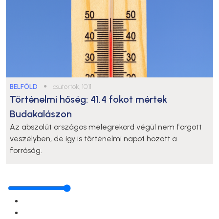
BELFÖLD
●
csütörtök, 10:11
Történelmi hőség: 41,4 fokot mértek
Budakalászon
Az abszolút országos melegrekord végül nem forgott
veszélyben, de így is történelmi napot hozott a
forróság.