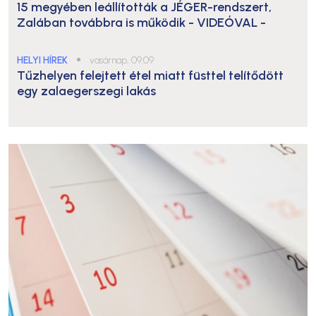
15 megyében leállították a JÉGER-rendszert,
Zalában továbbra is működik
- VIDEÓVAL -
HELYI HÍREK
●
vasárnap, 09:09
Tűzhelyen felejtett étel miatt füsttel telítődött
egy zalaegerszegi lakás