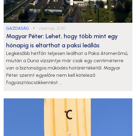
GAZDASÁG
●
vasárnap, 20:10
Magyar Péter: Lehet, hogy több mint egy
hónapig is eltarthat a paksi leállás
Legkésőbb hétfőn teljesen leállhat a Paksi Atomerőmű,
miután a Duna vízszintje már csak egy centiméterre
van a biztonságos működés határértékétől. Magyar
Péter szerint egyelőre nem kell kötelező
fogyasztáscsökkentést ...