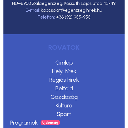
HU–8900 Zalaegerszeg, Kossuth Lajos utca 45-49.
E-mail:
kapcsolat@egerszegihirek.hu
Telefon:
+36 (92) 955-955
ROVATOK
Címlap
Helyi hírek
Régiós hírek
Belföld
Gazdaság
Kultúra
Sport
Programok