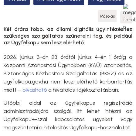
Másolás
Két órára több, az állami digitális ügyintézéshez
szükséges szolgáltatás szünetelni fog, és például
az Ügyfélkapu sem lesz elérhető.
2026. június 3-án 23 órától június 4-én 1 óráig a
Központi Azonosítási Ügynökben (KAÜ) azonosítás,
Biztonságos Kézbesítési Szolgáltatás (BKSZ) és az
ugyfelkapu.gov.hu nem lesz elérhető karbantartás
miatt –
olvasható
a hivatalos tájékoztatásban.
Utóbbi oldal az ügyfélkapus regisztráció
adminisztrációjára szolgál, itt lehet intézni az
Ügyfélkapu+-szal kapcsolatos ügyeket vagy
megszüntetni a hitelesítős Ügyfélkapu-használatot.