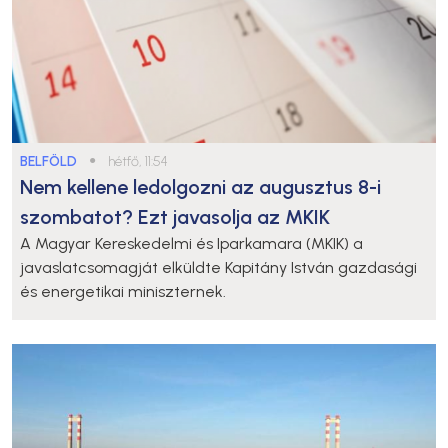
BELFÖLD
●
hétfő, 11:54
Nem kellene ledolgozni az augusztus 8-i
szombatot? Ezt javasolja az MKIK
A Magyar Kereskedelmi és Iparkamara (MKIK) a
javaslatcsomagját elküldte Kapitány István gazdasági
és energetikai miniszternek.