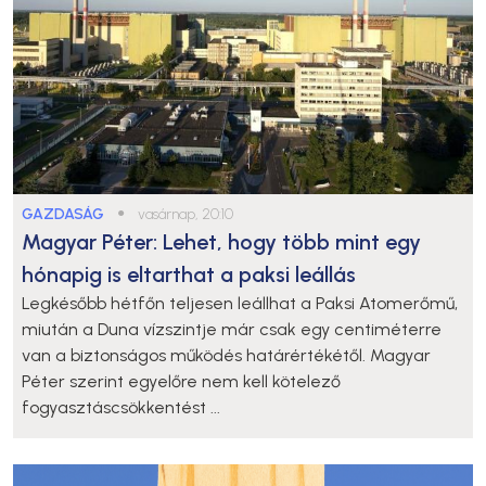
GAZDASÁG
●
vasárnap, 20:10
Magyar Péter: Lehet, hogy több mint egy
hónapig is eltarthat a paksi leállás
Legkésőbb hétfőn teljesen leállhat a Paksi Atomerőmű,
miután a Duna vízszintje már csak egy centiméterre
van a biztonságos működés határértékétől. Magyar
Péter szerint egyelőre nem kell kötelező
fogyasztáscsökkentést ...