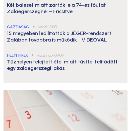
Két baleset miatt zárták le a 74-es főutat
Zalaegerszegnél – Frissítve
GAZDASÁG
●
kedd, 15:05
15 megyében leállították a JÉGER-rendszert,
Zalában továbbra is működik
- VIDEÓVAL -
HELYI HÍREK
●
vasárnap, 09:09
Tűzhelyen felejtett étel miatt füsttel telítődött
egy zalaegerszegi lakás