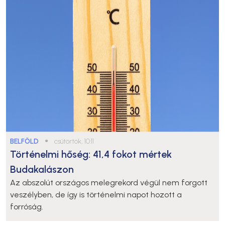
BELFÖLD
●
csütörtök, 10:11
Történelmi hőség: 41,4 fokot mértek
Budakalászon
Az abszolút országos melegrekord végül nem forgott
veszélyben, de így is történelmi napot hozott a
forróság.