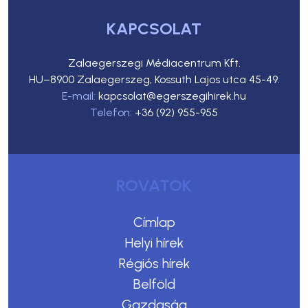
KAPCSOLAT
Zalaegerszegi Médiacentrum Kft.
HU–8900 Zalaegerszeg, Kossuth Lajos utca 45-49.
E-mail:
kapcsolat@egerszegihirek.hu
Telefon:
+36 (92) 955-955
ROVATOK
Címlap
Helyi hírek
Régiós hírek
Belföld
Gazdaság