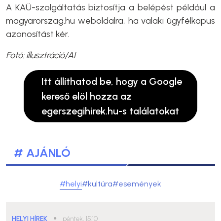
A KAÜ-szolgáltatás biztosítja a belépést például a
magyarorszag.hu weboldalra, ha valaki ügyfélkapus
azonosítást kér.
Fotó: illusztráció/AI
Itt állíthatod be, hogy a Google
kereső elöl hozza az
egerszegihirek.hu-s találatokat
# AJÁNLÓ
#helyi
#kultúra
#események
HELYI HÍREK
●
péntek, 15:10