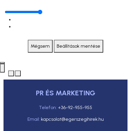
Mégsem
Beállítások mentése
PR ÉS MARKETING
Telefon:
+36-92-955-955
Email:
kapcsolat@egerszegihirek.hu