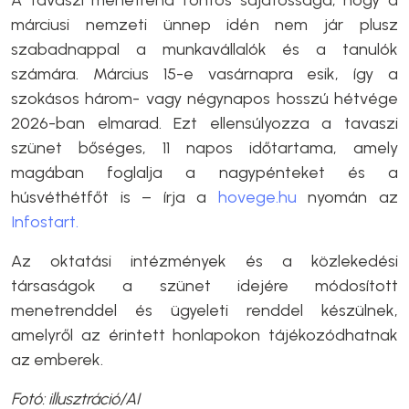
A tavaszi menetrend fontos sajátossága, hogy a
márciusi nemzeti ünnep idén nem jár plusz
szabadnappal a munkavállalók és a tanulók
számára. Március 15-e vasárnapra esik, így a
szokásos három- vagy négynapos hosszú hétvége
2026-ban elmarad. Ezt ellensúlyozza a tavaszi
szünet bőséges, 11 napos időtartama, amely
magában foglalja a nagypénteket és a
húsvéthétfőt is – írja a
hovege.hu
nyomán az
Infostart.
Az oktatási intézmények és a közlekedési
társaságok a szünet idejére módosított
menetrenddel és ügyeleti renddel készülnek,
amelyről az érintett honlapokon tájékozódhatnak
az emberek.
Fotó: illusztráció/AI