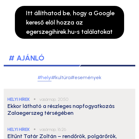
Itt állíthatod be, hogy a Google
kereső elöl hozza az
egerszegihirek.hu-s találatokat
# AJÁNLÓ
#helyi
#kultúra
#események
HELYI HÍREK
●
vasárnap, 20:50
Ekkor látható a részleges napfogyatkozás
Zalaegerszeg térségében
HELYI HÍREK
●
vasárnap, 16:26
Eltűnt Tatár Zoltán – rendőrök, polgárőrök,