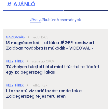
# AJÁNLÓ
#helyi
#kultúra
#események
GAZDASÁG
●
kedd, 15:05
15 megyében leállították a JÉGER-rendszert,
Zalában továbbra is működik
- VIDEÓVAL -
HELYI HÍREK
●
vasárnap, 09:09
Tűzhelyen felejtett étel miatt füsttel telítődött
egy zalaegerszegi lakás
HELYI HÍREK
●
hétfő, 17:27
I. fokozatú vízkorlátozást rendeltek el
Zalaegerszeg teljes területén