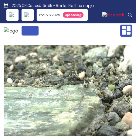
2026.08.06., csütörtök - Berta, Bettina napja
Foci VB 2026