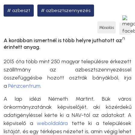
azbeszt
azbesztszennyezés
Másolás
A korábban ismertnél is több helyre juthatott az
érintett anyag.
2015 óta több mint 250 magyar településre érkezett
szállítmány az azbesztszennyezéssel
összefüggésbe hozott osztrák bányákból, írja
a
Pénzcentrum
.
A lap idézi Németh Martint, Bük város
önkormányzatának képviselőjét, aki közérdekű
adatigényléssel kérte ki a NAV-tól az adatokat. A
képviselő a
weboldalára
tette ki a települések
listáját, és egy térképes nézetet is, amin végig lehet