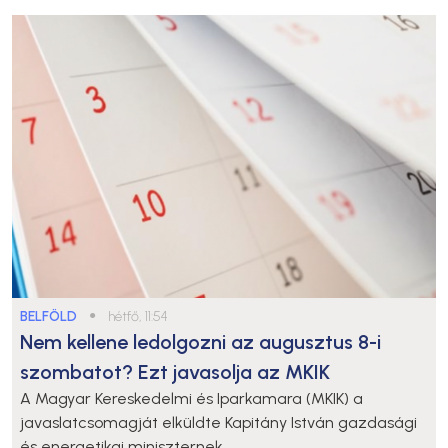
BELFÖLD
●
hétfő, 11:54
Nem kellene ledolgozni az augusztus 8-i
szombatot? Ezt javasolja az MKIK
A Magyar Kereskedelmi és Iparkamara (MKIK) a
javaslatcsomagját elküldte Kapitány István gazdasági
és energetikai miniszternek.