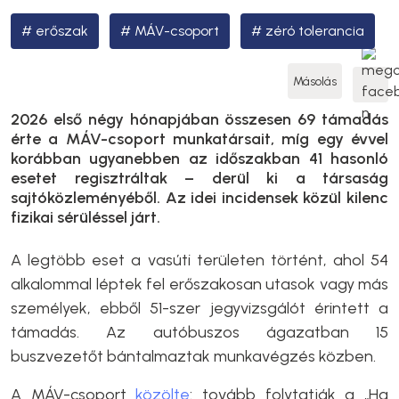
erőszak
MÁV-csoport
zéró tolerancia
Másolás
2026 első négy hónapjában összesen 69 támadás
érte a MÁV-csoport munkatársait, míg egy évvel
korábban ugyanebben az időszakban 41 hasonló
esetet regisztráltak – derül ki a társaság
sajtóközleményéből. Az idei incidensek közül kilenc
fizikai sérüléssel járt.
A legtöbb eset a vasúti területen történt, ahol 54
alkalommal léptek fel erőszakosan utasok vagy más
személyek, ebből 51-szer jegyvizsgálót érintett a
támadás. Az autóbuszos ágazatban 15
buszvezetőt bántalmaztak munkavégzés közben.
A MÁV-csoport
közölte
: tovább folytatják a „Ha