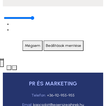
Mégsem
Beállítások mentése
PR ÉS MARKETING
Telefon:
+36-92-955-955
Email:
kapcsolat@egerszegihirek.hu