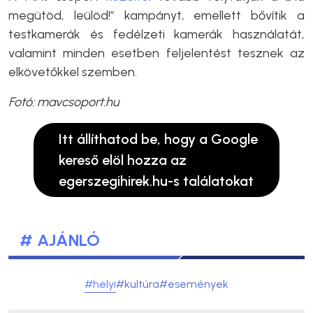
megütöd, leülöd!” kampányt, emellett bővítik a
testkamerák és fedélzeti kamerák használatát,
valamint minden esetben feljelentést tesznek az
elkövetőkkel szemben.
Fotó: mavcsoport.hu
Itt állíthatod be, hogy a Google
kereső elöl hozza az
egerszegihirek.hu-s találatokat
# AJÁNLÓ
#helyi
#kultúra
#események