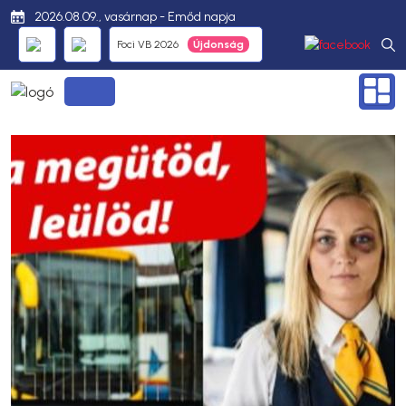
2026.08.09., vasárnap - Emőd napja
Foci VB 2026