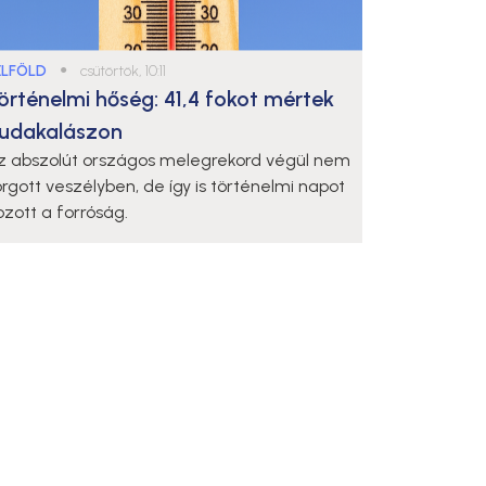
ELFÖLD
●
csütörtök, 10:11
örténelmi hőség: 41,4 fokot mértek
udakalászon
z abszolút országos melegrekord végül nem
orgott veszélyben, de így is történelmi napot
ozott a forróság.