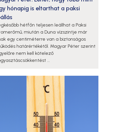
gy hónapig is eltarthat a paksi
eállás
egkésőbb hétfőn teljesen leállhat a Paksi
tomerőmű, miután a Duna vízszintje már
sak egy centiméterre van a biztonságos
űködés határértékétől. Magyar Péter szerint
gyelőre nem kell kötelező
ogyasztáscsökkentést ...