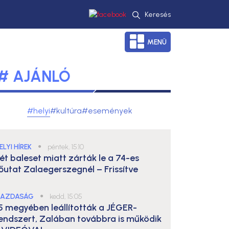
Keresés
MENÜ
# AJÁNLÓ
#helyi
#kultúra
#események
ELYI HÍREK
●
péntek, 15:10
ét baleset miatt zárták le a 74-es
őutat Zalaegerszegnél – Frissítve
AZDASÁG
●
kedd, 15:05
5 megyében leállították a JÉGER-
endszert, Zalában továbbra is működik