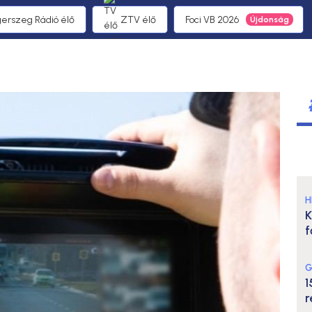
gerszeg Rádió élő
ZTV élő
Foci VB 2026
H
K
f
G
1
r