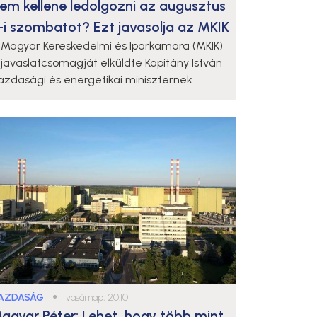
em kellene ledolgozni az augusztus
-i szombatot? Ezt javasolja az MKIK
 Magyar Kereskedelmi és Iparkamara (MKIK)
 javaslatcsomagját elküldte Kapitány István
azdasági és energetikai miniszternek.
AZDASÁG
●
vasárnap, 20:10
agyar Péter: Lehet, hogy több mint