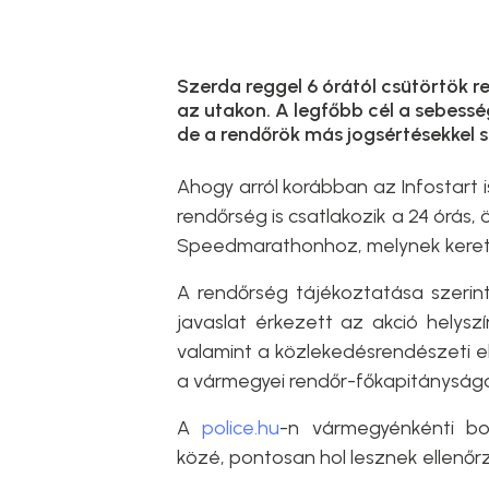
Szerda reggel 6 órától csütörtök r
az utakon. A legfőbb cél a sebessé
de a rendőrök más jogsértésekkel s
Ahogy arról korábban az Infostart 
rendőrség is csatlakozik a 24 órás
Speedmarathonhoz, melynek keretéb
A rendőrség tájékoztatása szerin
javaslat érkezett az akció helysz
valamint a közlekedésrendészeti 
a vármegyei rendőr-főkapitányságok 
A
police.hu
-n vármegyénkénti bo
közé, pontosan hol lesznek ellenőr