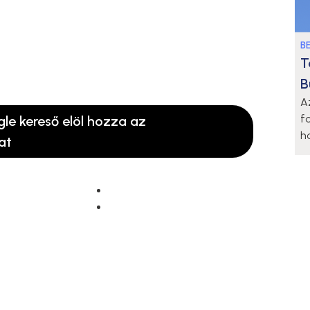
B
T
B
A
f
gle kereső elöl hozza az
h
at