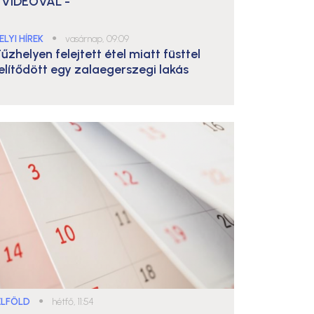
 VIDEÓVAL -
ELYI HÍREK
●
vasárnap, 09:09
űzhelyen felejtett étel miatt füsttel
elítődött egy zalaegerszegi lakás
ELFÖLD
●
hétfő, 11:54