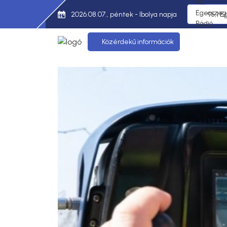
2026.08.07., péntek - Ibolya napja
95,1 E
Közérdekű információk