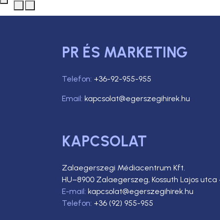
PR ÉS MARKETING
Telefon:
+36-92-955-955
Email:
kapcsolat@egerszegihirek.hu
KAPCSOLAT
Zalaegerszegi Médiacentrum Kft.
HU–8900 Zalaegerszeg, Kossuth Lajos utca 
E-mail:
kapcsolat@egerszegihirek.hu
Telefon:
+36 (92) 955-955