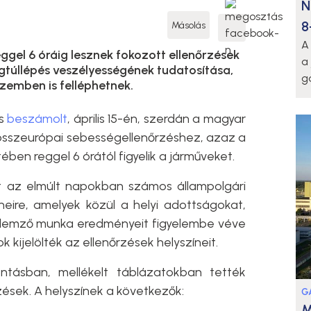
N
8
Másolás
A
eggel 6 óráig lesznek fokozott ellenőrzések
a
gtúllépés veszélyességének tudatosítása,
g
zemben is felléphetnek.
is
beszámolt
, április 15-én, szerdán a magyar
, összeurópai sebességellenőrzéshez, azaz a
en reggel 6 órától figyelik a járműveket.
t az elmúlt napokban számos állampolgári
íneire, amelyek közül a helyi adottságokat,
elemző munka eredményeit figyelembe véve
kijelölték az ellenőrzések helyszíneit.
ntásban, mellékelt táblázatokban tették
zések. A helyszínek a következők:
G
M