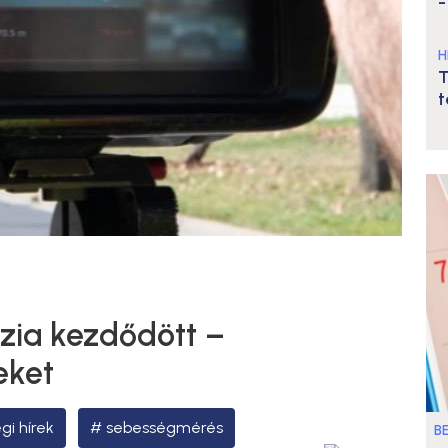
-
H
T
t
zzia kezdődött –
eket
gi hírek
sebességmérés
B