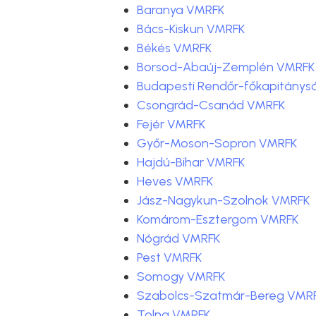
Baranya VMRFK
Bács-Kiskun VMRFK
Békés VMRFK
Borsod-Abaúj-Zemplén VMRFK
Budapesti Rendőr-főkapitánys
Csongrád-Csanád VMRFK
Fejér VMRFK
Győr-Moson-Sopron VMRFK
Hajdú-Bihar VMRFK
Heves VMRFK
Jász-Nagykun-Szolnok VMRFK
Komárom-Esztergom VMRFK
Nógrád VMRFK
Pest VMRFK
Somogy VMRFK
Szabolcs-Szatmár-Bereg VMR
Tolna VMRFK