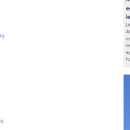
e
l
L
A
ág
c
m
e
f
FK