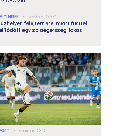
 VIDEÓVAL -
ELYI HÍREK
●
vasárnap, 09:09
űzhelyen felejtett étel miatt füsttel
elítődött egy zalaegerszegi lakás
PORT
●
vasárnap, 08:40