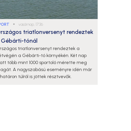
PORT
●
vasárnap, 17:36
rszágos triatlonversenyt rendeztek
 Gébárti-tónál
rszágos triatlonversenyt rendeztek a
étvégén a Gébárti-tó környékén. Két nap
latt több mint 1000 sportoló mérette meg
agát. A nagyszabású eseményre idén már
határon túlról is jöttek résztvevők.