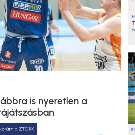
-
H
T
t
ábbra is nyeretlen a
rájátszásban
kerámia ZTE KK
S