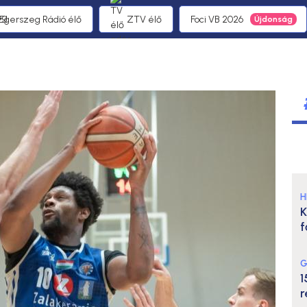
 Egerszeg Rádió élő
ZTV élő
Foci VB 2026
H
K
f
G
1
r