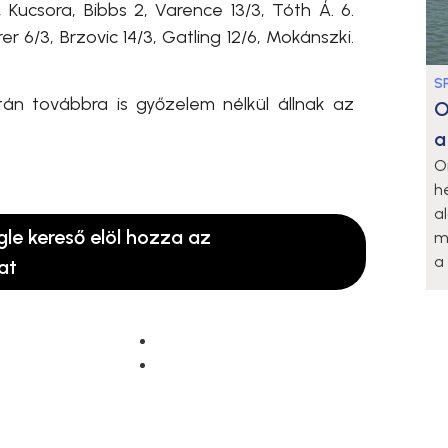
, Kucsora, Bibbs 2, Varence 13/3, Tóth Á. 6.
r 6/3, Brzovic 14/3, Gatling 12/6, Mokánszki.
S
tán továbbra is győzelem nélkül állnak az
O
a
O
h
a
gle kereső elöl hozza az
m
a 
at