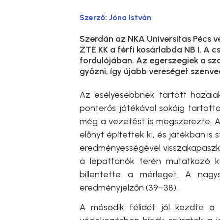
Szerző:
Jóna István
Szerdán az NKA Universitas Pécs v
ZTE KK a férfi kosárlabda NB I. A 
fordulójában. Az egerszegiek a sz
győzni, így újabb vereséget szenve
Az esélyesebbnek tartott hazaia
ponterős játékával sokáig tartott
még a vezetést is megszerezte. A
előnyt építettek ki, és játékban is
eredményességével visszakapaszko
a lepattanók terén mutatkozó k
billentette a mérleget. A nagy
eredményjelzőn (39–38).
A második félidőt jól kezdte a Z