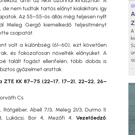
tékba, amit az NKA azonnal kihasznált. A
S
 de nem tudtak tartós előnyt kialakítani, így
A
sapatok. Az 55–55-ös állás még teljesen nyílt
Z
ál Meleg Gergő kiemelkedő teljesítményt
A
ette csapatát.
k
t volt a különbség (61–60), ezt követően
S
tak, és fokozatosan növelték előnyüket. A
ü
a
 talált fogást ellenfelén, több dobás is
...
biztos győzelmet arattak.
a ZTE KK 87–75 (22–17, 17–21, 22–22, 26–
Horváth Cs.
6, Rátgéber, Abell 7/3, Meleg 21/3, Durmo 11.
/3, Lukácsi, Bor 4, Mezőfi 4.
Vezetőedző
: