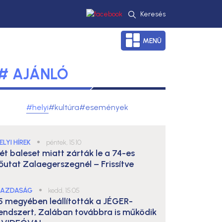
Keresés
MENÜ
# AJÁNLÓ
#helyi
#kultúra
#események
ELYI HÍREK
●
péntek, 15:10
ét baleset miatt zárták le a 74-es
őutat Zalaegerszegnél – Frissítve
AZDASÁG
●
kedd, 15:05
5 megyében leállították a JÉGER-
endszert, Zalában továbbra is működik