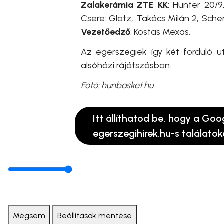
Zalakerámia ZTE KK
: Hunter 20/9
Csere: Glatz, Takács Milán 2, Schere
Vezetőedző
: Kostas Mexas.
Az egerszegiek így két forduló u
alsóházi rájátszásban.
Fotó: hunbasket.hu
Itt állíthatod be, hogy a Goo
egerszegihirek.hu-s találatok
Mégsem
Beállítások mentése