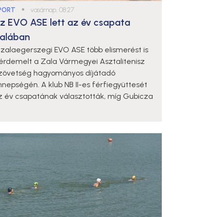
PORT
●
vasárnap, 08:27
z EVO ASE lett az év csapata
alában
 zalaegerszegi EVO ASE több elismerést is
iérdemelt a Zala Vármegyei Asztalitenisz
zövetség hagyományos díjátadó
nnepségén. A klub NB II-es férfiegyüttesét
z év csapatának választották, míg Gubicza