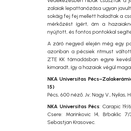
védekezésben hibák csúsztak a já
zalaiak lepattanózása ugyan javult,
sokáig fej fej mellett haladtak a c
mérkőzést ígért, ám a hazaiakn
nyújtott, és fontos pontokkal segít
A záró negyed elején még egy pon
azonban a pécsiek ritmust váltot
ZTE KK támadásban egyre kevésbé
kimaradt, így a hazaiak végül maga
NKA Universitas Pécs–Zalakerámi
15)
Pécs, 600 néző. Jv.: Nagy V., Nyilas, 
NKA Universitas Pécs
: Carapic 19/
Csere: Marinkovic 14, Brbaklic 7
Sebastjan Krasovec.