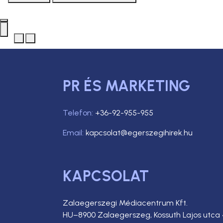
PR ÉS MARKETING
Telefon:
+36-92-955-955
Email:
kapcsolat@egerszegihirek.hu
KAPCSOLAT
Zalaegerszegi Médiacentrum Kft.
HU–8900 Zalaegerszeg, Kossuth Lajos utca 