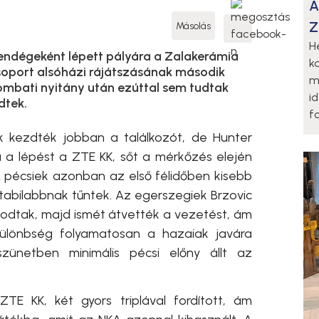
A
Z
Másolás
H
endégeként lépett pályára a Zalakerámia
k
csoport alsóházi rájátszásának második
m
ombati nyitány után ezúttal sem tudtak
i
dtek.
fo
k kezdték jobban a találkozót, de Hunter
a a lépést a ZTE KK, sőt a mérkőzés elején
 pécsiek azonban az első félidőben kisebb
 stabilabbnak tűntek. Az egerszegiek Brzovic
dtak, majd ismét átvették a vezetést, ám
ülönbség folyamatosan a hazaiak javára
szünetben minimális pécsi előny állt az
TE KK, két gyors triplával fordított, ám