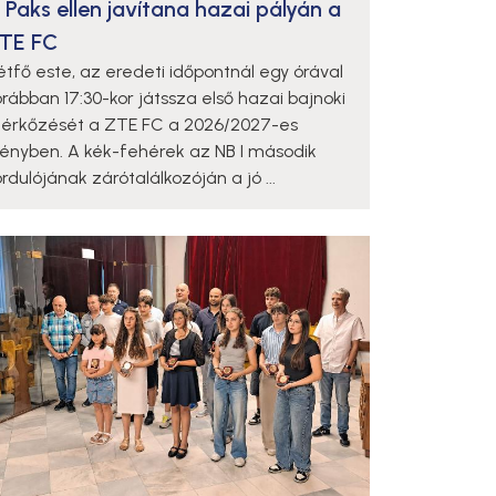
 Paks ellen javítana hazai pályán a
TE FC
étfő este, az eredeti időpontnál egy órával
orábban 17:30-kor játssza első hazai bajnoki
érkőzését a ZTE FC a 2026/2027-es
dényben. A kék-fehérek az NB I második
rdulójának zárótalálkozóján a jó ...