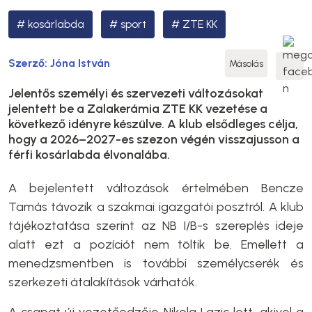
kosárlabda
sport
ZTE KK
Szerző:
Jóna István
Másolás
Jelentős személyi és szervezeti változásokat
jelentett be a Zalakerámia ZTE KK vezetése a
következő idényre készülve. A klub elsődleges célja,
hogy a 2026–2027-es szezon végén visszajusson a
férfi kosárlabda élvonalába.
A bejelentett változások értelmében Bencze
Tamás távozik a szakmai igazgatói posztról. A klub
tájékoztatása szerint az NB I/B-s szereplés ideje
alatt ezt a pozíciót nem töltik be. Emellett a
menedzsmentben is további személycserék és
szerkezeti átalakítások várhatók.