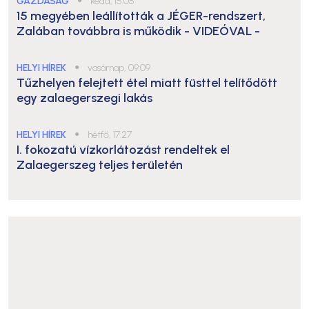
GAZDASÁG
●
kedd, 15:05
15 megyében leállították a JÉGER-rendszert,
Zalában továbbra is működik
- VIDEÓVAL -
HELYI HÍREK
●
vasárnap, 09:09
Tűzhelyen felejtett étel miatt füsttel telítődött
egy zalaegerszegi lakás
HELYI HÍREK
●
hétfő, 17:27
I. fokozatú vízkorlátozást rendeltek el
Zalaegerszeg teljes területén