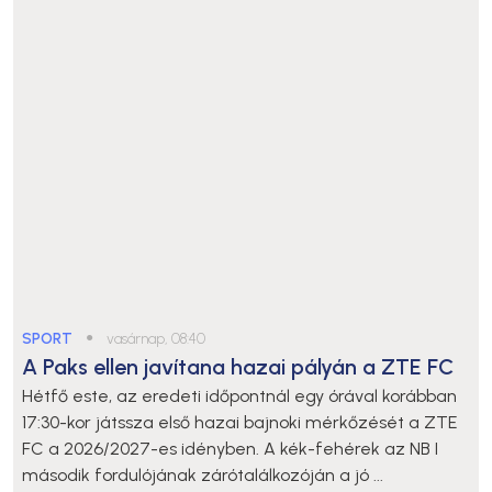
SPORT
●
vasárnap, 08:40
A Paks ellen javítana hazai pályán a ZTE FC
Hétfő este, az eredeti időpontnál egy órával korábban
17:30-kor játssza első hazai bajnoki mérkőzését a ZTE
FC a 2026/2027-es idényben. A kék-fehérek az NB I
második fordulójának zárótalálkozóján a jó ...