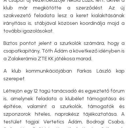
A csapat új vezetőedzője Nikola Lazic lett, akivel a
klub már megkötötte a szerződést. Az új
szakvezető feladata lesz a keret kialakításának
irányítása is, stábjával közösen koordinálja majd a
további igazolásokat.
Biztos pontot jelent a szurkolók számára, hogy a
csapatkapitány, Tóth Ádám a következő idényben is
a Zalakerámia ZTE KK játékosa marad.
A klub kommunikációjában Farkas László kap
szerepet.
Létrejön egy 12 tagú tanácsadó és egyeztető fórum
is, amelynek feladata a klubélet támogatása és
építése, valamint a szurkolók, támogatók és
szponzorok hiteles, naprakész tájékoztatása. A
testület tagjai: Vertetics Ádám, Bodrogi Csaba,