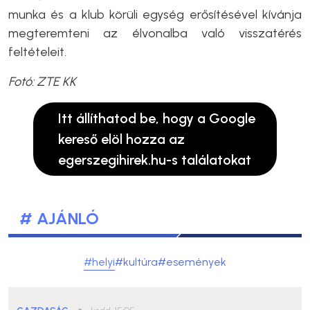
munka és a klub körüli egység erősítésével kívánja
megteremteni az élvonalba való visszatérés
feltételeit.
Fotó: ZTE KK
Itt állíthatod be, hogy a Google
kereső elöl hozza az
egerszegihirek.hu-s találatokat
# AJÁNLÓ
#helyi
#kultúra
#események