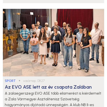
SPORT
●
vasárnap, 08:27
Az EVO ASE lett az év csapata Zalában
A zalaegerszegi EVO ASE több elismerést is kiérdemelt
a Zala Vármegyei Asztalitenisz Szövetség
hagyományos díjátadó ünnepségén. A klub NB II-es