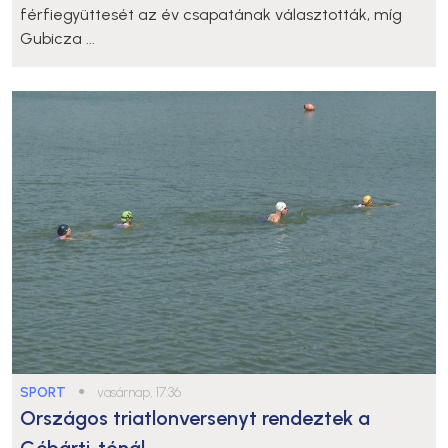
férfiegyüttesét az év csapatának választották, míg
Gubicza ...
SPORT
●
vasárnap, 17:36
Országos triatlonversenyt rendeztek a
Gébárti-tónál