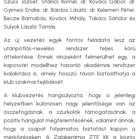
Szűcs József, Stárics Kornél, dr. Kovács Gábor, dr.
Gyimesi Endre, dr. Bárdos László, dr. Kelemen Péter,
Becze Barnabás, Kovács Mihály, Takács Sándor és
Sulyok László Tamás.
Az új vezetés egyik fontos feladata lesz az
utánpótlás-nevelési rendszer teljes körű
áttekintése. Ennek részeként felmerülhet egy, a
kaposvári modellhez hasonló akadémiai rendszer
kialakítása is, amely hosszú távon biztosíthatja a
klub szakmai fejlődését.
A klubvezetés hangsúlyozta, hogy a jelenlegi
helyzetben különösen nagy jelentősége van az
összefogásnak, a szurkolók támogatásának, a
pozitív hangulat megteremtésének, valamint annak,
hogy a csapat folyamatos biztatást kapjon a
mérkőzéseken. A Zalakerámia ZTE KK a közös