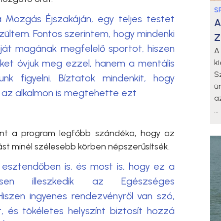
S
 Mozgás Éjszakáján, egy teljes testet
A
ültem. Fontos szerintem, hogy mindenki
Z
ját magának megfelelő sportot, hiszen
A
ket óvjuk meg ezzel, hanem a mentális
k
S
k figyelni. Bíztatok mindenkit, hogy
ü
en az alkalmon is megtehette ezt
a
...
rint a program legfőbb szándéka, hogy az
t minél szélesebb körben népszerűsítsék.
 esztendőben is, és most is, hogy ez a
esen illeszkedik az Egészséges
iszen ingyenes rendezvényről van szó,
és tökéletes helyszínt biztosít hozzá