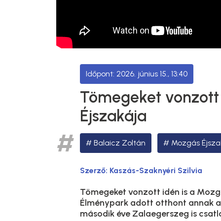
2026. június 15., 13:40
Tömegeket vonzott 
Éjszakája
Balaicz Zoltán
Mozgás Éjsza
Szerző:
Kaszás-Szaknyéri Szilvia
Tömegeket vonzott idén is a Mozgá
Élménypark adott otthont annak 
második éve Zalaegerszeg is csatl