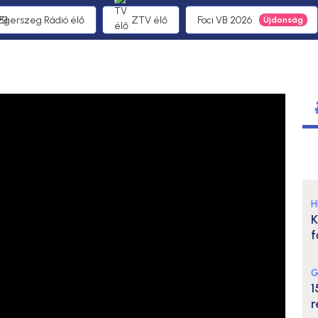
 Egerszeg Rádió élő
ZTV élő
Foci VB 2026
H
K
f
G
1
r