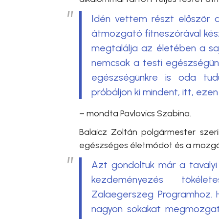
Idén vettem részt először a
átmozgató fitneszórával kész
megtalálja az életében a sa
nemcsak a testi egészségün
egészségünkre is oda tudun
próbáljon ki mindent, itt, ez
– mondta
Pavlovics Szabina.
Balaicz Zoltán polgármester sze
egészséges életmódot és a mozgás
Azt gondoltuk már a tavalyi
kezdeményezés tökélet
Zalaegerszeg Programhoz. H
nagyon sokakat megmozgat, 