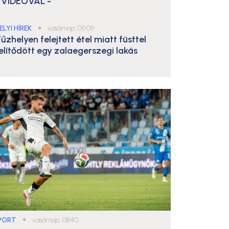
 VIDEÓVAL -
ELYI HÍREK
●
vasárnap, 09:09
űzhelyen felejtett étel miatt füsttel
elítődött egy zalaegerszegi lakás
PORT
●
vasárnap, 08:40