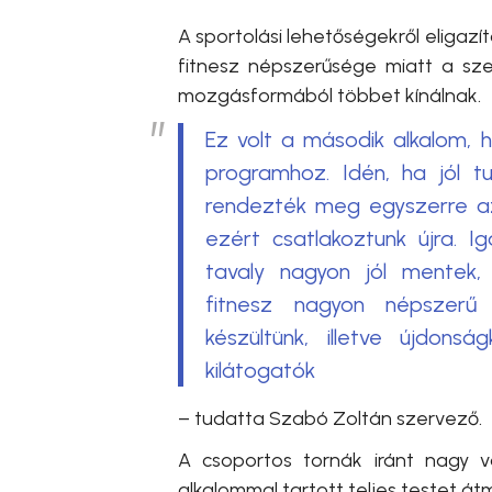
A sportolási lehetőségekről eligaz
fitnesz népszerűsége miatt a sz
mozgásformából többet kínálnak.
Ez volt a második alkalom, 
programhoz. Idén, ha jól tu
rendezték meg egyszerre az 
ezért csatlakoztunk újra. 
tavaly nagyon jól mentek, 
fitnesz nagyon népszerű
készültünk, illetve újdonsá
kilátogatók
– tudatta
Szabó Zoltán szervező.
A csoportos tornák iránt nagy vo
alkalommal tartott teljes testet á