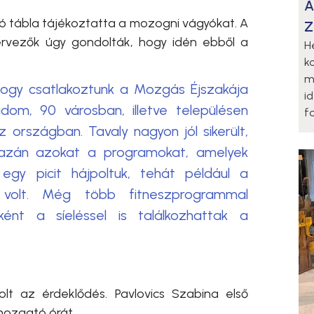
A
ító tábla tájékoztatta a mozogni vágyókat. A
Z
ervezők úgy gondolták, hogy idén ebből a
H
k
m
hogy csatlakoztunk a Mozgás Éjszakája
i
dom, 90 városban, illetve településen
fo
országban. Tavaly nagyon jól sikerült,
Igazán azokat a programokat, amelyek
egy picit hájpoltuk, tehát például a
 volt. Még több fitneszprogrammal
gként a síeléssel is találkozhattak a
lt az érdeklődés. Pavlovics Szabina első
tmozgató órát.