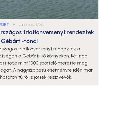
PORT
●
vasárnap, 17:36
rszágos triatlonversenyt rendeztek
 Gébárti-tónál
rszágos triatlonversenyt rendeztek a
étvégén a Gébárti-tó környékén. Két nap
latt több mint 1000 sportoló mérette meg
agát. A nagyszabású eseményre idén már
határon túlról is jöttek résztvevők.