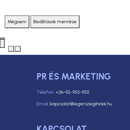
Mégsem
Beállítások mentése
PR ÉS MARKETING
Telefon:
+36-92-955-955
Email:
kapcsolat@egerszegihirek.hu
KAPCSOLAT