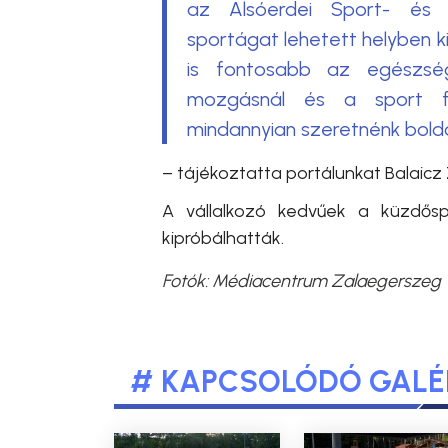
az Alsóerdei Sport- és 
sportágat lehetett helyben ki
is fontosabb az egészsé
mozgásnál és a sport fon
mindannyian szeretnénk bold
– tájékoztatta portálunkat
Balaicz
A vállalkozó kedvűek a küzdősp
kipróbálhatták.
Fotók: Médiacentrum Zalaegerszeg
# KAPCSOLÓDÓ GALÉ