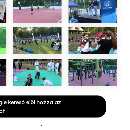
gle kereső elöl hozza az
at