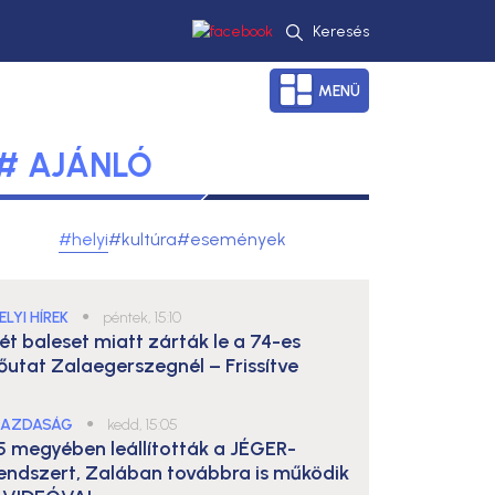
Keresés
MENÜ
# AJÁNLÓ
#helyi
#kultúra
#események
ELYI HÍREK
●
péntek, 15:10
ét baleset miatt zárták le a 74-es
őutat Zalaegerszegnél – Frissítve
AZDASÁG
●
kedd, 15:05
5 megyében leállították a JÉGER-
endszert, Zalában továbbra is működik