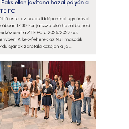
 Paks ellen javítana hazai pályán a
TE FC
étfő este, az eredeti időpontnál egy órával
orábban 17:30-kor játssza első hazai bajnoki
érkőzését a ZTE FC a 2026/2027-es
dényben. A kék-fehérek az NB I második
rdulójának zárótalálkozóján a jó ...