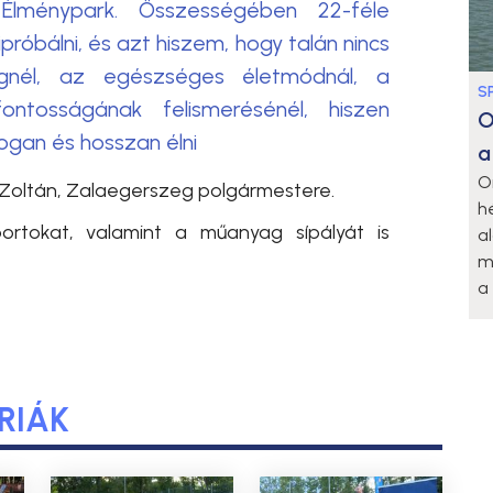
Élménypark. Összességében 22-féle
próbálni, és azt hiszem, hogy talán nincs
gnél, az egészséges életmódnál, a
S
tosságának felismerésénél, hiszen
O
ogan és hosszan élni
a
O
 Zoltán, Zalaegerszeg polgármestere.
h
ortokat, valamint a műanyag sípályát is
a
m
a 
RIÁK