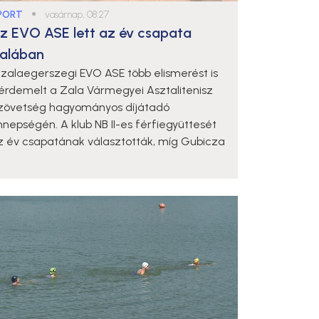
PORT
●
vasárnap, 08:27
z EVO ASE lett az év csapata
alában
 zalaegerszegi EVO ASE több elismerést is
iérdemelt a Zala Vármegyei Asztalitenisz
zövetség hagyományos díjátadó
nnepségén. A klub NB II-es férfiegyüttesét
z év csapatának választották, míg Gubicza