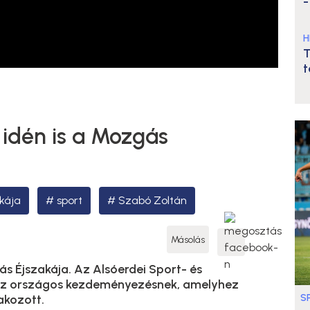
-
H
T
t
idén is a Mozgás
kája
sport
Szabó Zoltán
Másolás
s Éjszakája. Az Alsóerdei Sport- és
az országos kezdeményezésnek, amelyhez
S
akozott.