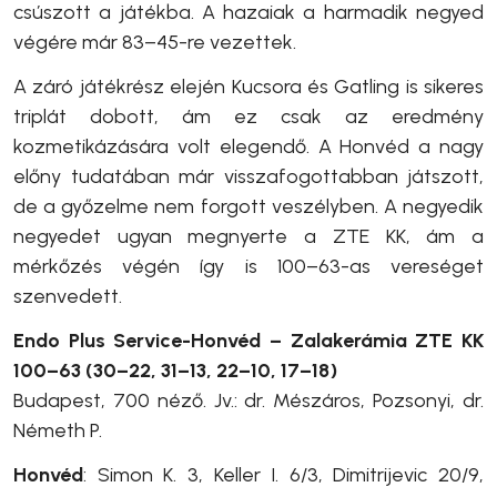
csúszott a játékba. A hazaiak a harmadik negyed
végére már 83–45-re vezettek.
A záró játékrész elején Kucsora és Gatling is sikeres
triplát dobott, ám ez csak az eredmény
kozmetikázására volt elegendő. A Honvéd a nagy
előny tudatában már visszafogottabban játszott,
de a győzelme nem forgott veszélyben. A negyedik
negyedet ugyan megnyerte a ZTE KK, ám a
mérkőzés végén így is 100–63-as vereséget
szenvedett.
Endo Plus Service-Honvéd – Zalakerámia ZTE KK
100–63 (30–22, 31–13, 22–10, 17–18)
Budapest, 700 néző. Jv.: dr. Mészáros, Pozsonyi, dr.
Németh P.
Honvéd
: Simon K. 3, Keller I. 6/3, Dimitrijevic 20/9,