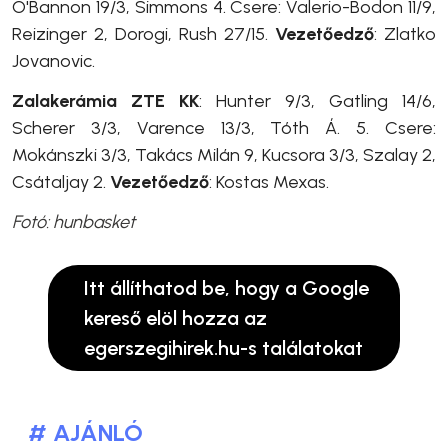
O'Bannon 19/3, Simmons 4. Csere: Valerio-Bodon 11/9,
Reizinger 2, Dorogi, Rush 27/15.
Vezetőedző
: Zlatko
Jovanovic.
Zalakerámia ZTE KK
: Hunter 9/3, Gatling 14/6,
Scherer 3/3, Varence 13/3, Tóth Á. 5. Csere:
Mokánszki 3/3, Takács Milán 9, Kucsora 3/3, Szalay 2,
Csátaljay 2.
Vezetőedző
: Kostas Mexas.
Fotó: hunbasket
Itt állíthatod be, hogy a Google
kereső elöl hozza az
egerszegihirek.hu-s találatokat
# AJÁNLÓ