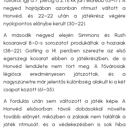
távolról, így a 7. percig a ZTE KK járt előrébb (13–17). A
negyed hajrájában azonban ritmust váltott a
Honvéd, és 22–22 után a játékrész végére
nyolcpontos előnybe került (30–22).
A második negyed elején Simmons és Rush
kosaraival 8–0-s sorozatot produkáltak a hazaiak
(38–22). Gatling a 14. percben szerezte az első
egerszegi kosarat ebben a játékrészben, de a
Honvéd lendülete nem tört meg. A fővárosiak
légiósai eredményesen játszottak, és a
nagyszünetre már jelentős különbség alakult ki a két
csapat között (61–35).
A fordulás után sem változott a játék képe. A
Honvéd elsősorban távoli dobásokkal növelte
tovább előnyét, miközben a zalaiak nem találták a
játék ritmusát, és a védekezésben is sok hiba