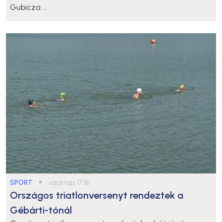
Gubicza ...
SPORT
●
vasárnap, 17:36
Országos triatlonversenyt rendeztek a
Gébárti-tónál