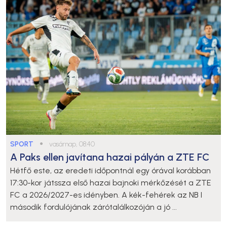
SPORT
●
vasárnap, 08:40
A Paks ellen javítana hazai pályán a ZTE FC
Hétfő este, az eredeti időpontnál egy órával korábban
17:30-kor játssza első hazai bajnoki mérkőzését a ZTE
FC a 2026/2027-es idényben. A kék-fehérek az NB I
második fordulójának zárótalálkozóján a jó ...