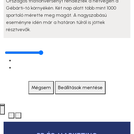
Országos triatlonversenyt rendeztek a hétvégén a
Gébárti-tó környékén. Két nap alatt több mint 1000
sportoló mérette meg magát. A nagyszabású
eseményre idén már a határon túlról is jöttek
résztvevők.
Mégsem
Beállítások mentése