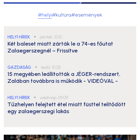
#helyi
#kultúra
#események
HELYI HÍREK
●
péntek, 15:10
Két baleset miatt zárták le a 74-es főutat
Zalaegerszegnél – Frissítve
GAZDASÁG
●
kedd, 15:05
15 megyében leállították a JÉGER-rendszert,
Zalában továbbra is működik
- VIDEÓVAL -
HELYI HÍREK
●
vasárnap, 09:09
Tűzhelyen felejtett étel miatt füsttel telítődött
egy zalaegerszegi lakás