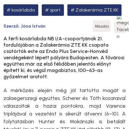
kosárlabda
sport
Zalakerámia ZTE KK
Szerző:
Jóna István
Másolás
A férfi kosárlabda NB I/A-csoportjának 21.
fordulójában a Zalakerámia ZTE KK csapata
csütörtök este az Endo Plus Service-Honvéd
vendégeként lépett pályára Budapesten. A fővárosi
együttes már az első félidőben jelentős előnyt
épített ki, és végül magabiztos, 100–63-as
győzelmet aratott.
A mérkőzés elején még jól tartotta magát a
zalaegerszegi együttes. Scherer és Tóth kosaraival
válaszoltak a hazai pontokra, majd Varence
triplájával a vezetést is sikerült átvenni (6–10). A
folytatásban Hunter és Mokánszki is betalált