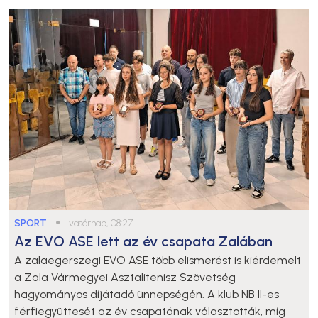
SPORT
●
vasárnap, 08:27
Az EVO ASE lett az év csapata Zalában
A zalaegerszegi EVO ASE több elismerést is kiérdemelt
a Zala Vármegyei Asztalitenisz Szövetség
hagyományos díjátadó ünnepségén. A klub NB II-es
férfiegyüttesét az év csapatának választották, míg