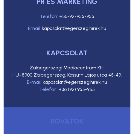
PR ÉS MARKETING
Telefon:
+36-92-955-955
Email:
kapcsolat@egerszegihirek.hu
KAPCSOLAT
Zalaegerszegi Médiacentrum Kft.
HU–8900 Zalaegerszeg, Kossuth Lajos utca 45-49.
E-mail:
kapcsolat@egerszegihirek.hu
Telefon:
+36 (92) 955-955
ROVATOK