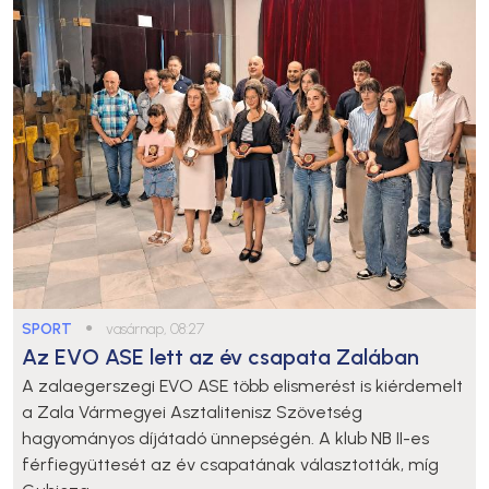
SPORT
●
vasárnap, 08:27
Az EVO ASE lett az év csapata Zalában
A zalaegerszegi EVO ASE több elismerést is kiérdemelt
a Zala Vármegyei Asztalitenisz Szövetség
hagyományos díjátadó ünnepségén. A klub NB II-es
férfiegyüttesét az év csapatának választották, míg