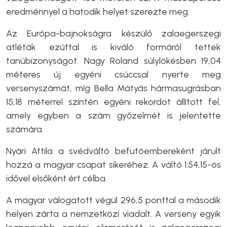
eredménnyel a hatodik helyet szerezte meg.
Az Európa-bajnokságra készülő zalaegerszegi
atléták ezúttal is kiváló formáról tettek
tanúbizonyságot. Nagy Roland súlylökésben 19,04
méteres új egyéni csúccsal nyerte meg
versenyszámát, míg Bella Mátyás hármasugrásban
15,18 méterrel szintén egyéni rekordot állított fel,
amely egyben a szám győzelmét is jelentette
számára.
Nyári Attila a svédváltó befutóembereként járult
hozzá a magyar csapat sikeréhez. A váltó 1:54,15-ös
idővel elsőként ért célba.
A magyar válogatott végül 296,5 ponttal a második
helyen zárta a nemzetközi viadalt. A verseny egyik