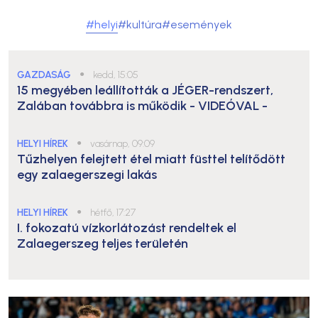
#helyi
#kultúra
#események
GAZDASÁG
●
kedd, 15:05
15 megyében leállították a JÉGER-rendszert,
Zalában továbbra is működik
- VIDEÓVAL -
HELYI HÍREK
●
vasárnap, 09:09
Tűzhelyen felejtett étel miatt füsttel telítődött
egy zalaegerszegi lakás
HELYI HÍREK
●
hétfő, 17:27
I. fokozatú vízkorlátozást rendeltek el
Zalaegerszeg teljes területén