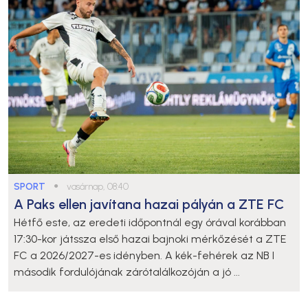
SPORT
●
vasárnap, 08:40
A Paks ellen javítana hazai pályán a ZTE FC
Hétfő este, az eredeti időpontnál egy órával korábban
17:30-kor játssza első hazai bajnoki mérkőzését a ZTE
FC a 2026/2027-es idényben. A kék-fehérek az NB I
második fordulójának zárótalálkozóján a jó ...