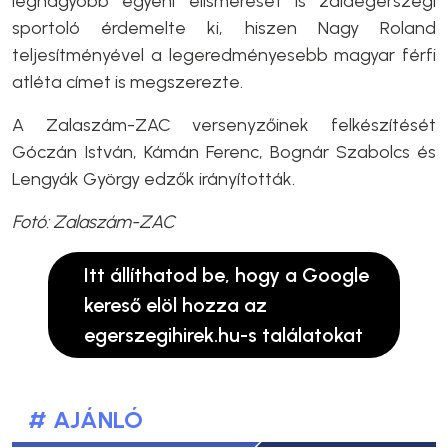
legnagyobb egyéni elismerését is zalaegerszegi
sportoló érdemelte ki, hiszen Nagy Roland
teljesítményével a legeredményesebb magyar férfi
atléta címet is megszerezte.
A Zalaszám-ZAC versenyzőinek felkészítését
Góczán István, Kámán Ferenc, Bognár Szabolcs és
Lengyák György edzők irányították.
Fotó: Zalaszám-ZAC
Itt állíthatod be, hogy a Google
kereső elöl hozza az
egerszegihirek.hu-s találatokat
# AJÁNLÓ