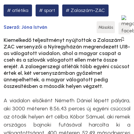
atlétika
sport
Zalaszám-ZAC
Szerző:
Jóna István
Másolás
Kiemelkedő teljesítményt nyújtottak a Zalaszám-
ZAC versenyzői a Nyíregyházán megrendezett U18-
as válogatott viadalon, ahol a magyar csapat a
cseh és a szlovák válogatott ellen mérte össze
erejét. A zalaegerszegi atléták több egyéni csúcsot
értek el, két versenyszámban győzelmet
ünnepelhettek, a magyar válogatott pedig
összesítésben a második helyen végzett.
A viadalon elsőként Németh Dániel lépett pályára,
aki 3000 méteren 8:56,43 perces új egyéni csúccsal
az ötödik helyen ért célba. Kóbor Sámuel, aki remek
országos bajnoki futásával harcolta ki a
válogatottságot, 400 méteren 52,49 másodperces