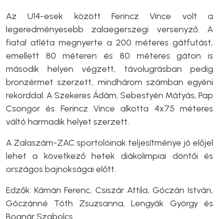
Az U14-esek között Ferincz Vince volt a
legeredményesebb zalaegerszegi versenyző. A
fiatal atléta megnyerte a 200 méteres gátfutást,
emellett 80 méteren és 80 méteres gáton is
második helyen végzett, távolugrásban pedig
bronzérmet szerzett, mindhárom számban egyéni
rekorddal. A Szekeres Ádám, Sebestyén Mátyás, Pap
Csongor és Ferincz Vince alkotta 4x75 méteres
váltó harmadik helyet szerzett.
A Zalaszám-ZAC sportolóinak teljesítménye jó előjel
lehet a következő hetek diákolimpiai döntői és
országos bajnokságai előtt.
Edzők: Kámán Ferenc, Csiszár Attila, Góczán István,
Góczánné Tóth Zsuzsanna, Lengyák György és
Bognár Szabolcs.