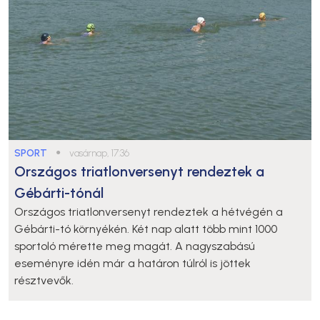
SPORT
●
vasárnap, 17:36
Országos triatlonversenyt rendeztek a
Gébárti-tónál
Országos triatlonversenyt rendeztek a hétvégén a
Gébárti-tó környékén. Két nap alatt több mint 1000
sportoló mérette meg magát. A nagyszabású
eseményre idén már a határon túlról is jöttek
résztvevők.