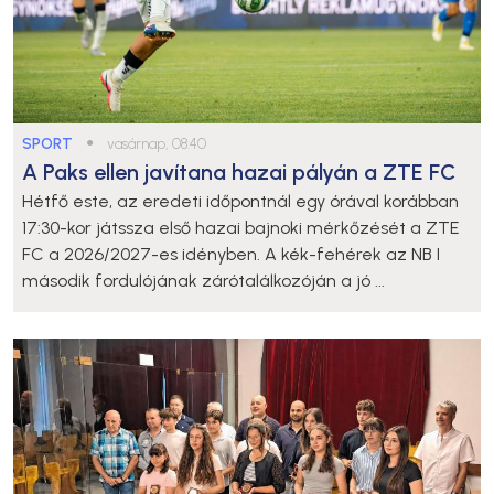
SPORT
●
vasárnap, 08:40
A Paks ellen javítana hazai pályán a ZTE FC
Hétfő este, az eredeti időpontnál egy órával korábban
17:30-kor játssza első hazai bajnoki mérkőzését a ZTE
FC a 2026/2027-es idényben. A kék-fehérek az NB I
második fordulójának zárótalálkozóján a jó ...