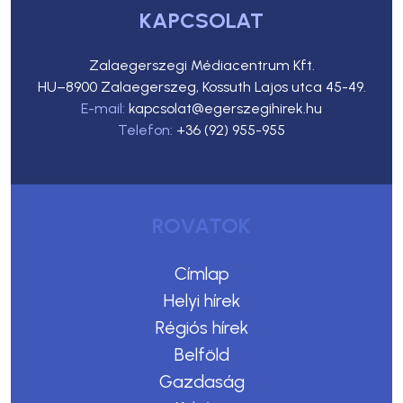
KAPCSOLAT
Zalaegerszegi Médiacentrum Kft.
HU–8900 Zalaegerszeg, Kossuth Lajos utca 45-49.
E-mail:
kapcsolat@egerszegihirek.hu
Telefon:
+36 (92) 955-955
ROVATOK
Címlap
Helyi hírek
Régiós hírek
Belföld
Gazdaság