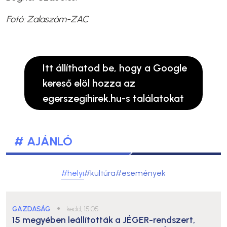
Fotó: Zalaszám-ZAC
Itt állíthatod be, hogy a Google
kereső elöl hozza az
egerszegihirek.hu-s találatokat
# AJÁNLÓ
#helyi
#kultúra
#események
GAZDASÁG
●
kedd, 15:05
15 megyében leállították a JÉGER-rendszert,