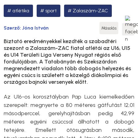
atlétika
sport
Zalaszám-ZAC
Szerző:
Jóna István
Másolás
Biztató eredményekkel kezdték a szabadtéri
szezont a Zalaszám-ZAC fiatal atlétái az U16, U15
és U14 Területi Liga Verseny Nyugat régiós első
fordulójában. A Tatabányán és Szekszárdon
megrendezett viadalon több dobogós helyezés és
egyéni csúcs is született a közelgő diákolimpiai és
országos bajnoki versenyek előtt.
Az U16-os korosztályban Pap Luca kiemelkedően
szerepelt: megnyerte a 80 méteres gátfutást 12,01
másodperccel, gerelyhajításban pedig 42,99
méteres egyéni csúccsal állhatott a dobogó
tetejére. Emellett ötösugrásban második,