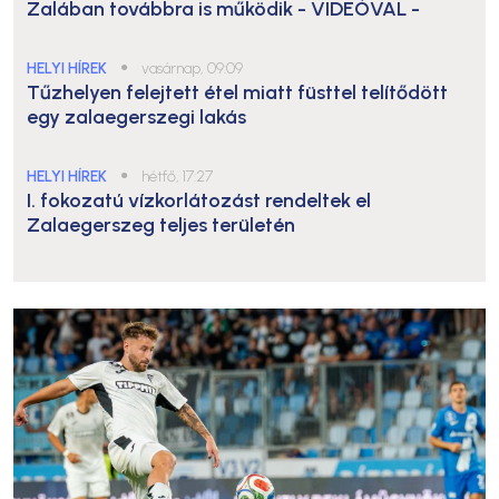
Zalában továbbra is működik
- VIDEÓVAL -
HELYI HÍREK
●
vasárnap, 09:09
Tűzhelyen felejtett étel miatt füsttel telítődött
egy zalaegerszegi lakás
HELYI HÍREK
●
hétfő, 17:27
I. fokozatú vízkorlátozást rendeltek el
Zalaegerszeg teljes területén