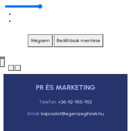
Mégsem
Beállítások mentése
PR ÉS MARKETING
Telefon:
+36-92-955-955
Email:
kapcsolat@egerszegihirek.hu