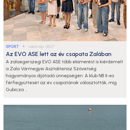
SPORT
●
vasárnap, 08:27
Az EVO ASE lett az év csapata Zalában
A zalaegerszegi EVO ASE több elismerést is kiérdemelt
a Zala Vármegyei Asztalitenisz Szövetség
hagyományos díjátadó ünnepségén. A klub NB II-es
férfiegyüttesét az év csapatának választották, míg
Gubicza ...