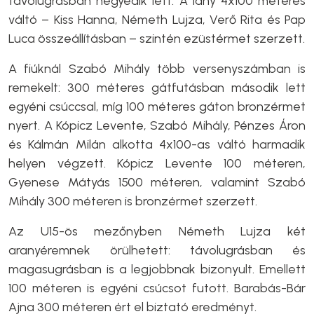
távolugrásban negyedik lett. A lány 4x100 méteres
váltó – Kiss Hanna, Németh Lujza, Verő Rita és Pap
Luca összeállításban – szintén ezüstérmet szerzett.
A fiúknál Szabó Mihály több versenyszámban is
remekelt: 300 méteres gátfutásban második lett
egyéni csúccsal, míg 100 méteres gáton bronzérmet
nyert. A Kópicz Levente, Szabó Mihály, Pénzes Áron
és Kálmán Milán alkotta 4x100-as váltó harmadik
helyen végzett. Kópicz Levente 100 méteren,
Gyenese Mátyás 1500 méteren, valamint Szabó
Mihály 300 méteren is bronzérmet szerzett.
Az U15-ös mezőnyben Németh Lujza két
aranyéremnek örülhetett: távolugrásban és
magasugrásban is a legjobbnak bizonyult. Emellett
100 méteren is egyéni csúcsot futott. Barabás-Bár
Ajna 300 méteren ért el biztató eredményt.