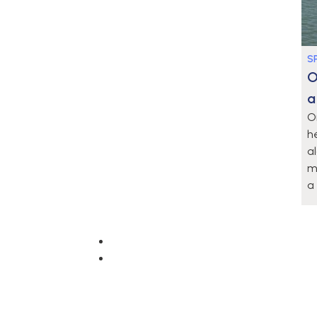
S
O
a
O
h
a
m
a 