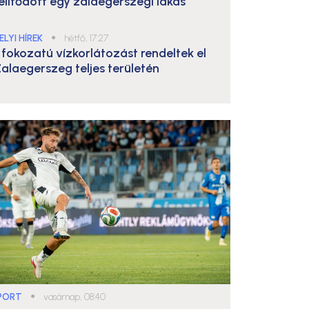
elítődött egy zalaegerszegi lakás
ELYI HÍREK
●
hétfő, 17:27
. fokozatú vízkorlátozást rendeltek el
alaegerszeg teljes területén
PORT
●
vasárnap, 08:40