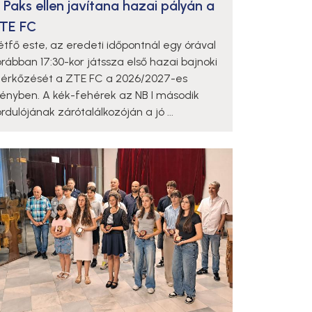
 Paks ellen javítana hazai pályán a
TE FC
étfő este, az eredeti időpontnál egy órával
orábban 17:30-kor játssza első hazai bajnoki
érkőzését a ZTE FC a 2026/2027-es
dényben. A kék-fehérek az NB I második
rdulójának zárótalálkozóján a jó ...