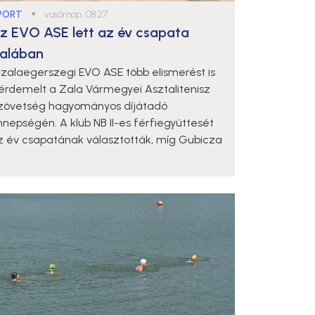
PORT
●
vasárnap, 08:27
z EVO ASE lett az év csapata
alában
 zalaegerszegi EVO ASE több elismerést is
iérdemelt a Zala Vármegyei Asztalitenisz
zövetség hagyományos díjátadó
nnepségén. A klub NB II-es férfiegyüttesét
z év csapatának választották, míg Gubicza