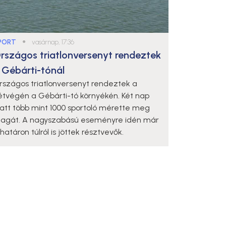
PORT
●
vasárnap, 17:36
rszágos triatlonversenyt rendeztek
 Gébárti-tónál
rszágos triatlonversenyt rendeztek a
étvégén a Gébárti-tó környékén. Két nap
latt több mint 1000 sportoló mérette meg
agát. A nagyszabású eseményre idén már
határon túlról is jöttek résztvevők.