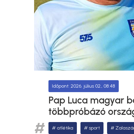
2026. július 02., 08:48
Pap Luca magyar ba
többpróbázó orszá
atlétika
sport
Zalasz