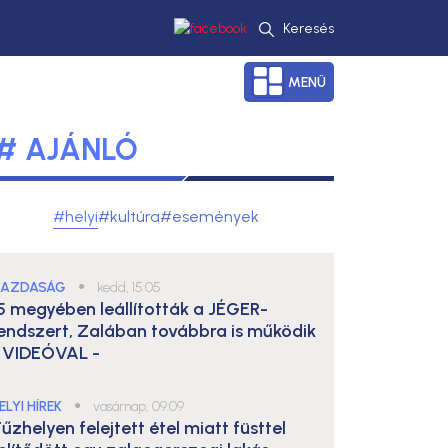
Keresés
MENÜ
# AJÁNLÓ
#helyi
#kultúra
#események
AZDASÁG
●
kedd, 15:05
5 megyében leállították a JÉGER-
endszert, Zalában továbbra is működik
 VIDEÓVAL -
ELYI HÍREK
●
vasárnap, 09:09
űzhelyen felejtett étel miatt füsttel