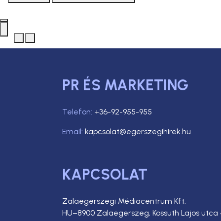
PR ÉS MARKETING
Telefon:
+36-92-955-955
Email:
kapcsolat@egerszegihirek.hu
KAPCSOLAT
Zalaegerszegi Médiacentrum Kft.
HU–8900 Zalaegerszeg, Kossuth Lajos utca 