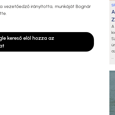
S
ila vezetőedző irányította, munkáját Bognár
A
tte.
Z
A
k
gle kereső elöl hozza az
S
ü
at
a
...