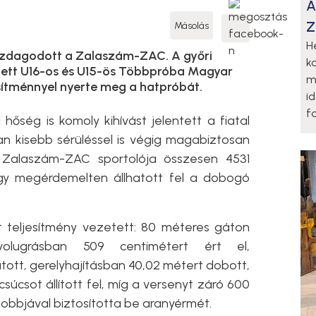
A
Z
Másolás
H
azdagodott a Zalaszám-ZAC. A győri
k
ett U16-os és U15-ös Többpróba Magyar
m
sítménnyel nyerte meg a hatpróbát.
i
fo
hőség is komoly kihívást jelentett a fiatal
n kisebb sérüléssel is végig magabiztosan
A Zalaszám-ZAC sportolója összesen 4531
így megérdemelten állhatott fel a dobogó
t teljesítmény vezetett: 80 méteres gáton
volugrásban 509 centimétert ért el,
tott, gerelyhajításban 40,02 métert dobott,
súcsot állított fel, míg a versenyt záró 600
gjobbjával biztosította be aranyérmét.