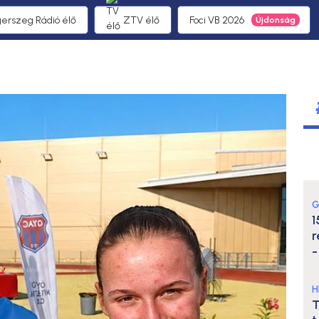
gerszeg Rádió élő
ZTV élő
Foci VB 2026
G
1
r
-
H
T