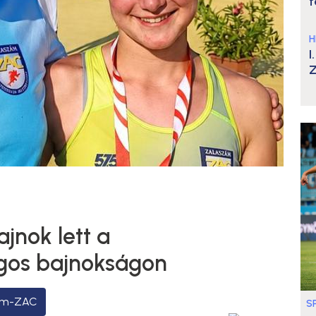
t
H
I
Z
jnok lett a
gos bajnokságon
ám-ZAC
S