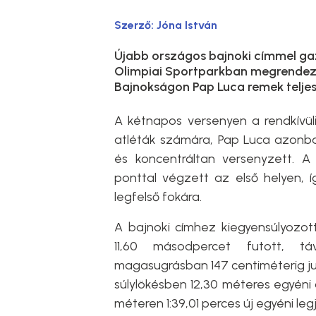
Szerző:
Jóna István
Újabb országos bajnoki címmel g
Olimpiai Sportparkban megrendez
Bajnokságon Pap Luca remek telje
A kétnapos versenyen a rendkívüli 
atléták számára, Pap Luca azonba
és koncentráltan versenyzett. 
ponttal végzett az első helyen, 
legfelső fokára.
A bajnoki címhez kiegyensúlyozot
11,60 másodpercet futott, tá
magasugrásban 147 centiméterig ju
súlylökésben 12,30 méteres egyéni c
méteren 1:39,01 perces új egyéni le