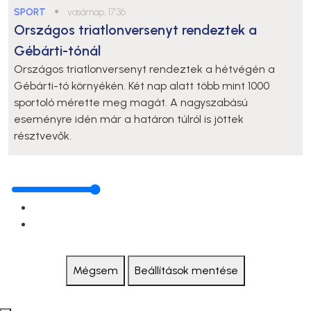
SPORT
●
vasárnap, 17:36
Országos triatlonversenyt rendeztek a
Gébárti-tónál
Országos triatlonversenyt rendeztek a hétvégén a
Gébárti-tó környékén. Két nap alatt több mint 1000
sportoló mérette meg magát. A nagyszabású
eseményre idén már a határon túlról is jöttek
résztvevők.
Mégsem
Beállítások mentése