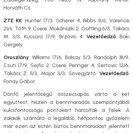
Horváth Cs.
ZTE KK
: Hunter 17/3, Scherer 4, Bibbs 8/6, Varence
21/6, Tóth 9. Csere: Mokánszki 2, Gattling 6/3, Takács
M. 3/3, Kucsora 17/9, Brzovic 4.
Vezetőedző
: Baki
Gergely.
Oroszlány
: Williams 17/6, Balsay 5/3, Randolph 18/9,
Csuti 17/9, Sejfic 2. Csere: Peringer 4, Sertovic 12/6,
Takács Z. 11/3, Major 3/3, Sövegjártó.
Vezetőedző
:
Forray Gábor.
Döntő jelentőségű összecsapás várta a két
együttest, hiszen a bennmaradás szempontjából
kulcsfontosságú pontokért harcoltak a felek. A
zalaiak számára a legalább hétpontos győzelem
már ezen az estén biztos bennmaradást jelentett