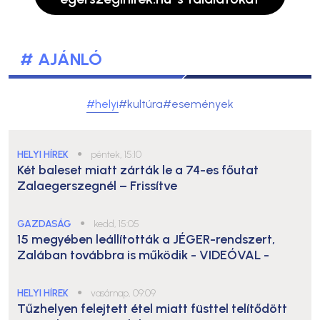
# AJÁNLÓ
#helyi
#kultúra
#események
HELYI HÍREK
●
péntek, 15:10
Két baleset miatt zárták le a 74-es főutat
Zalaegerszegnél – Frissítve
GAZDASÁG
●
kedd, 15:05
15 megyében leállították a JÉGER-rendszert,
Zalában továbbra is működik
- VIDEÓVAL -
HELYI HÍREK
●
vasárnap, 09:09
Tűzhelyen felejtett étel miatt füsttel telítődött