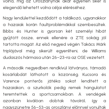
volna, míg az Oroszlánynak akár egyetlen siker is
elegendő lehetett volna céljai eléréséhez.
Nagy lendülettel kezdődött a találkozó, ugyanakkor
a hazaiak korán faultproblémákkal szembesültek.
Bibbs és Hunter is gyorsan két személyi hibát
gyűjtött össze, ennek ellenére a ZTE sokáig jól
tartotta magát. Az első negyed végén Takács Márk
triplájával még sikerült egyenlíteni, de Williams
dudaszós hármasa után 26–23-ra az OSE vezetett.
A második negyedben rendkívül látványos, támadó
kosárlabdát láthatott a közönség. Kucsora és
Varence ponterős játéka sokat lendített a
hazaiakon, a szurkolók pedig remek hangulatot
teremtettek a sportcsarnokban. A vendégek
azonban kiválóan dobtak távolról, így a
nagyszünetre 56–53-as oroszlányi előnnyel vonultak