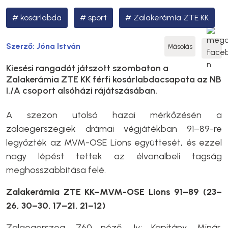
kosárlabda
sport
Zalakerámia ZTE KK
Szerző:
Jóna István
Másolás
Kiesési rangadót játszott szombaton a
Zalakerámia ZTE KK férfi kosárlabdacsapata az NB
I./A csoport alsóházi rájátszásában.
A szezon utolsó hazai mérkőzésén a
zalaegerszegiek drámai végjátékban 91–89-re
legyőzték az MVM-OSE Lions együttesét, és ezzel
nagy lépést tettek az élvonalbeli tagság
meghosszabbítása felé.
Zalakerámia ZTE KK–MVM-OSE Lions 91–89 (23–
26, 30–30, 17–21, 21–12)
Zalaegerszeg, 760 néző. Jv.: Kapitány, Minár,