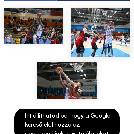
Itt állíthatod be, hogy a Google
kereső elöl hozza az
egerszegihirek.hu-s találatokat