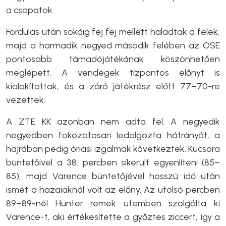
a csapatok.
Fordulás után sokáig fej fej mellett haladtak a felek,
majd a harmadik negyed második felében az OSE
pontosabb támadójátékának köszönhetően
meglépett. A vendégek tízpontos előnyt is
kialakítottak, és a záró játékrész előtt 77–70-re
vezettek.
A ZTE KK azonban nem adta fel. A negyedik
negyedben fokozatosan ledolgozta hátrányát, a
hajrában pedig óriási izgalmak következtek. Kucsora
büntetőivel a 38. percben sikerült egyenlíteni (85–
85), majd Varence büntetőjével hosszú idő után
ismét a hazaiaknál volt az előny. Az utolsó percben
89–89-nél Hunter remek ütemben szolgálta ki
Varence-t, aki értékesítette a győztes ziccert, így a