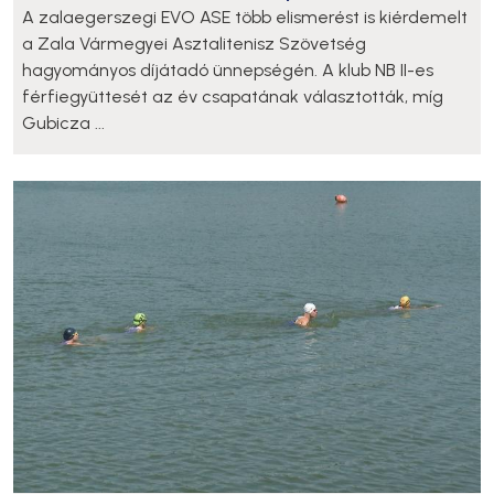
A zalaegerszegi EVO ASE több elismerést is kiérdemelt
a Zala Vármegyei Asztalitenisz Szövetség
hagyományos díjátadó ünnepségén. A klub NB II-es
férfiegyüttesét az év csapatának választották, míg
Gubicza ...