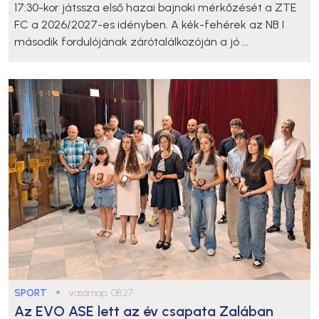
17:30-kor játssza első hazai bajnoki mérkőzését a ZTE
FC a 2026/2027-es idényben. A kék-fehérek az NB I
második fordulójának zárótalálkozóján a jó ...
SPORT
●
vasárnap, 08:27
Az EVO ASE lett az év csapata Zalában