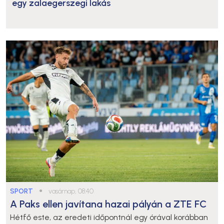
egy zalaegerszegi lakás
SPORT
●
vasárnap, 08:40
A Paks ellen javítana hazai pályán a ZTE FC
Hétfő este, az eredeti időpontnál egy órával korábban