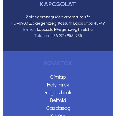
KAPCSOLAT
Zalaegerszegi Médiacentrum Kft.
HU–8900 Zalaegerszeg, Kossuth Lajos utca 45-49.
E-mail:
kapcsolat@egerszegihirek.hu
Telefon:
+36 (92) 955-955
ROVATOK
Címlap
Helyi hírek
Régiós hírek
Belföld
Gazdaság
Kultúra