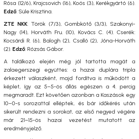
Rósa (12/6), Krajcsovich (16), Koós (3), Kerékgyártó (6).
Edző
: Süle Krisztina.
ZTE NKK
: Török (7/3), Gombkötő (3/3), Szakonyi-
Nagy (14), Horváth Fru. (10), Kovács C. (4). Cserék:
Kocsárdi R. (6), Balogh (2), Csalló (2), Jóna-Horváth
(2).
Edző
: Rózsás Gábor.
A találkozó elején még jól tartotta magát a
zalaegerszegi együttes: a hazai duplára tripla
érkezett válaszként, majd fordítva is működött a
képlet, így az 5–5-ös állás egészen a 4. percig
megmaradt. Ezt követően azonban a Kaszások egy
10–0-s sorozattal elléptek, és bár időkérés után
sikerült rendezni a sorokat, az első negyed végére
már 21–15-ös hazai vezetést mutatott az
eredményjelző.