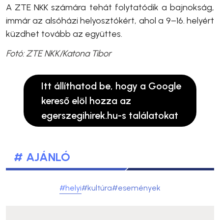
A ZTE NKK számára tehát folytatódik a bajnokság,
immár az alsóházi helyosztókért, ahol a 9–16. helyért
küzdhet tovább az együttes.
Fotó: ZTE NKK/Katona Tibor
Itt állíthatod be, hogy a Google
kereső elöl hozza az
egerszegihirek.hu-s találatokat
# AJÁNLÓ
#helyi
#kultúra
#események