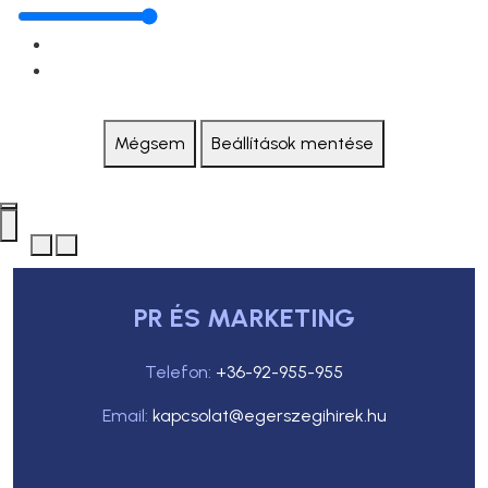
Mégsem
Beállítások mentése
PR ÉS MARKETING
Telefon:
+36-92-955-955
Email:
kapcsolat@egerszegihirek.hu