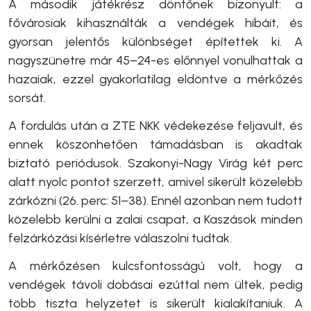
A második játékrész döntőnek bizonyult: a
fővárosiak kihasználták a vendégek hibáit, és
gyorsan jelentős különbséget építettek ki. A
nagyszünetre már 45–24-es előnnyel vonulhattak a
hazaiak, ezzel gyakorlatilag eldöntve a mérkőzés
sorsát.
A fordulás után a ZTE NKK védekezése feljavult, és
ennek köszönhetően támadásban is akadtak
biztató periódusok. Szakonyi-Nagy Virág két perc
alatt nyolc pontot szerzett, amivel sikerült közelebb
zárkózni (26. perc: 51–38). Ennél azonban nem tudott
közelebb kerülni a zalai csapat, a Kaszások minden
felzárkózási kísérletre válaszolni tudtak.
A mérkőzésen kulcsfontosságú volt, hogy a
vendégek távoli dobásai ezúttal nem ültek, pedig
több tiszta helyzetet is sikerült kialakítaniuk. A