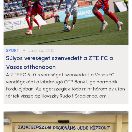
SPORT
●
vasárnap, 09:10
Súlyos vereséget szenvedett a ZTE FC a
Vasas otthonában
A ZTE FC 5–0-s vereséget szenvedett a Vasas FC
vendégeként a labdarúgó OTP Bank Liga harmadik
fordulójában. Az egerszegiek több mint három év után
tértek vissza az Illovszky Rudolf Stadionba, ám ...