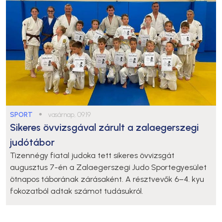
SPORT
●
vasárnap, 09:19
Sikeres övvizsgával zárult a zalaegerszegi
judótábor
Tizennégy fiatal judoka tett sikeres övvizsgát
augusztus 7-én a Zalaegerszegi Judo Sportegyesület
ötnapos táborának zárásaként. A résztvevők 6–4. kyu
fokozatból adtak számot tudásukról.