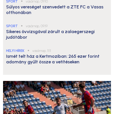
SPORT
●
vasárnap, 09:10
Súlyos vereséget szenvedett a ZTE FC a Vasas
otthonában
SPORT
●
vasárnap, 09:19
Sikeres övvizsgával zárult a zalaegerszegi
judótábor
HELYI HÍREK
●
vasárnap, 11:11
Ismét telt ház a Kertmoziban: 265 ezer forint
adomány gyűlt össze a vetítéseken