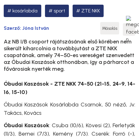
kosárlabda
sport
ZTE NKK
Szerző:
Jóna István
Másolás
Az NB I/B csoport rájátszásának első körében nem
sikerült kiharcolnia a továbbjutást a ZTE NKK
csapatának, amely 74–50-es vereséget szenvedett
az Óbudai Kaszások otthonában, így a párharcot a
fővárosiak nyerték meg.
Óbudai Kaszások - ZTE NKK 74-50 (21-15, 24-9, 14-
16, 15-10)
Óbudai Kaszások Kosárlabda Csarnok, 50 néző, Jv:
Takács, Kovács
Óbudai Kaszások
: Csuba (10/6), Kövesi (2), Ferletyák
(11/3), Bernei (7/3), Kemény (7/3). Cserék: Forró (-),