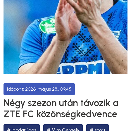
2026. május 28., 09:45
Négy szezon után távozik a
ZTE FC közönségkedvence
labdarúgás
Mim Gergely
sport