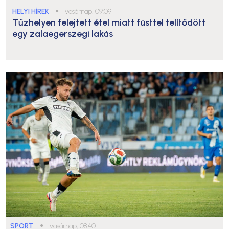
HELYI HÍREK
●
vasárnap, 09:09
Tűzhelyen felejtett étel miatt füsttel telítődött
egy zalaegerszegi lakás
SPORT
●
vasárnap, 08:40