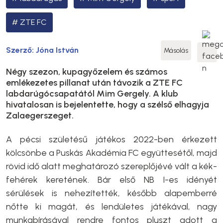
ZTE FC
Szerző:
Jóna István
Másolás
Négy szezon, kupagyőzelem és számos
emlékezetes pillanat után távozik a ZTE FC
labdarúgócsapatától Mim Gergely. A klub
hivatalosan is bejelentette, hogy a szélső elhagyja
Zalaegerszeget.
A pécsi születésű játékos 2022-ben érkezett
kölcsönbe a Puskás Akadémia FC együttesétől, majd
rövid idő alatt meghatározó szereplőjévé vált a kék-
fehérek keretének. Bár első NB I-es idényét
sérülések is nehezítették, később alapemberré
nőtte ki magát, és lendületes játékával, nagy
munkabírásával rendre fontos pluszt adott a