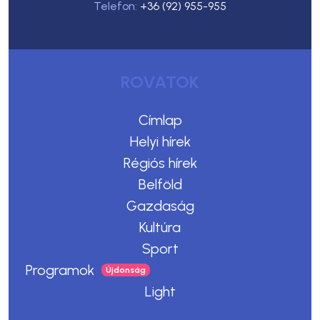
Telefon:
+36 (92) 955-955
ROVATOK
Címlap
Helyi hírek
Régiós hírek
Belföld
Gazdaság
Kultúra
Sport
Programok
Light