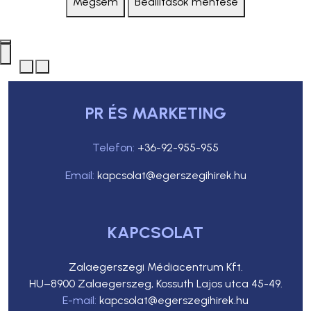
Mégsem
Beállítások mentése
PR ÉS MARKETING
Telefon:
+36-92-955-955
Email:
kapcsolat@egerszegihirek.hu
KAPCSOLAT
Zalaegerszegi Médiacentrum Kft.
HU–8900 Zalaegerszeg, Kossuth Lajos utca 45-49.
E-mail:
kapcsolat@egerszegihirek.hu