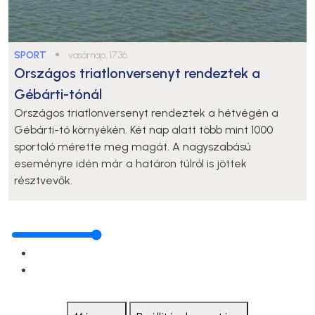
SPORT
●
vasárnap, 17:36
Országos triatlonversenyt rendeztek a
Gébárti-tónál
Országos triatlonversenyt rendeztek a hétvégén a
Gébárti-tó környékén. Két nap alatt több mint 1000
sportoló mérette meg magát. A nagyszabású
eseményre idén már a határon túlról is jöttek
résztvevők.