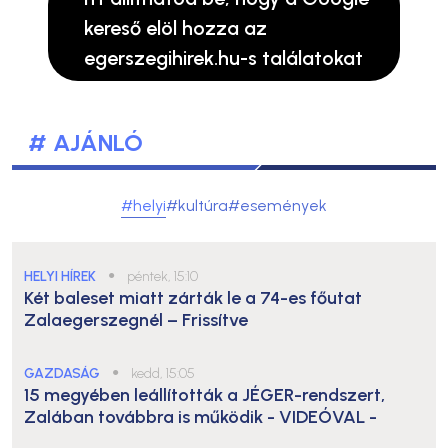
kereső elöl hozza az
egerszegihirek.hu-s találatokat
# AJÁNLÓ
#helyi
#kultúra
#események
HELYI HÍREK
●
péntek, 15:10
Két baleset miatt zárták le a 74-es főutat
Zalaegerszegnél – Frissítve
GAZDASÁG
●
kedd, 15:05
15 megyében leállították a JÉGER-rendszert,
Zalában továbbra is működik
- VIDEÓVAL -