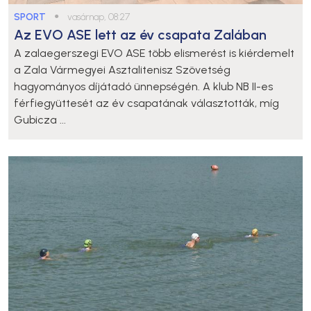
SPORT
●
vasárnap, 08:27
Az EVO ASE lett az év csapata Zalában
A zalaegerszegi EVO ASE több elismerést is kiérdemelt
a Zala Vármegyei Asztalitenisz Szövetség
hagyományos díjátadó ünnepségén. A klub NB II-es
férfiegyüttesét az év csapatának választották, míg
Gubicza ...