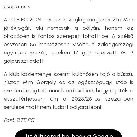
csapatnak.
A ZTE FC 2024 tavaszán végleg megszerezte Mim
játékjogát, aki nemcsak a pályán, hanem az
öltözőben is fontos szerepet töltött be. A szélső
összesen 86 mérkőzésen viselte a zalaegerszegi
együttes mezét, ezeken 17 gólt szerzett és 9
gólpasszt adott.
A klub közleménye szerint különösen fájó a búcsú,
hiszen Mim Gergely és az egészségügyi stáb is
mindent megtett annak érdekében, hogy a játékos
visszatérhessen, ám a 2025/26-os szezonban
sérülése miatt nem tudott pályára lépni.
Fotó: ZTE FC
Itt állíthatod be, hogy a Google