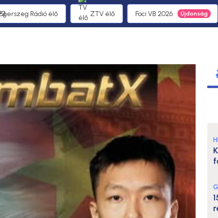
 Egerszeg Rádió élő
ZTV élő
Foci VB 2026
H
K
f
G
1
r