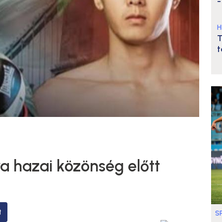
-
H
T
t
a hazai közönség előtt
t
S