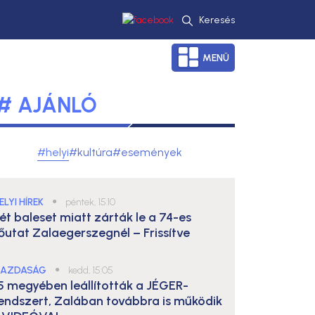
Keresés
MENÜ
# AJÁNLÓ
#helyi
#kultúra
#események
ELYI HÍREK
●
péntek, 15:10
ét baleset miatt zárták le a 74-es
őutat Zalaegerszegnél – Frissítve
AZDASÁG
●
kedd, 15:05
5 megyében leállították a JÉGER-
endszert, Zalában továbbra is működik