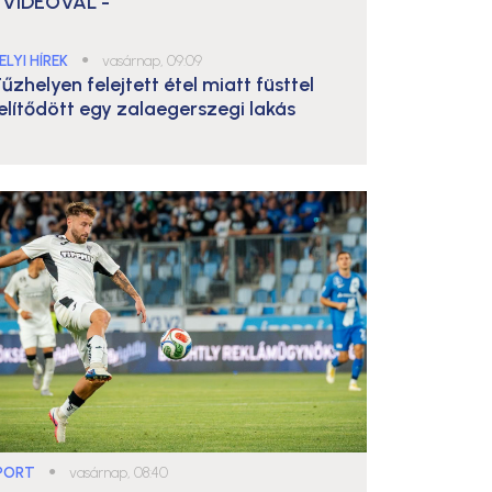
 VIDEÓVAL -
ELYI HÍREK
●
vasárnap, 09:09
űzhelyen felejtett étel miatt füsttel
elítődött egy zalaegerszegi lakás
PORT
●
vasárnap, 08:40