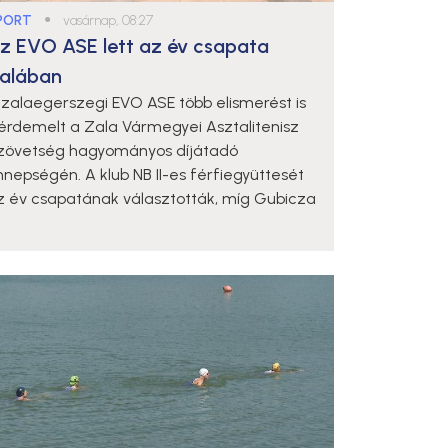
PORT
●
vasárnap, 08:27
z EVO ASE lett az év csapata
alában
 zalaegerszegi EVO ASE több elismerést is
iérdemelt a Zala Vármegyei Asztalitenisz
zövetség hagyományos díjátadó
nnepségén. A klub NB II-es férfiegyüttesét
z év csapatának választották, míg Gubicza