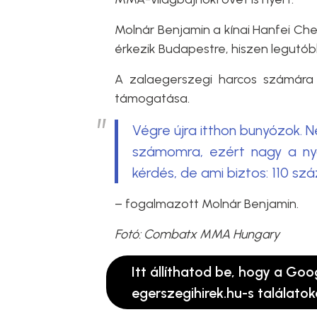
Molnár Benjamin a kínai Hanfei Che
érkezik Budapestre, hiszen legutó
A zalaegerszegi harcos számára
támogatása.
Végre újra itthon bunyózok. 
számomra, ezért nagy a nyo
kérdés, de ami biztos: 110 sz
– fogalmazott Molnár Benjamin.
Fotó: Combatx MMA Hungary
Itt állíthatod be, hogy a Goo
egerszegihirek.hu-s találatok