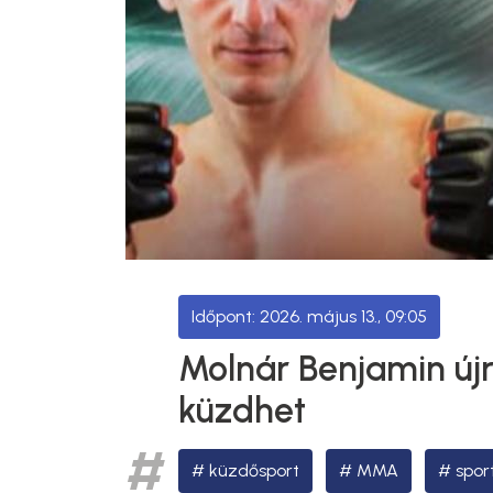
2026. május 13., 09:05
Molnár Benjamin újr
küzdhet
küzdősport
MMA
spor