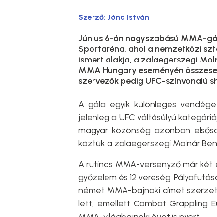
Szerző:
Jóna István
Június 6-án nagyszabású MMA-gál
Sportaréna, ahol a nemzetközi szt
ismert alakja, a zalaegerszegi Mo
MMA Hungary eseményén összesen 
szervezők pedig UFC-színvonalú s
A gála egyik különleges vendége a
jelenleg a UFC váltósúlyú kategóri
magyar közönség azonban elsősor
köztük a zalaegerszegi Molnár Ben
A rutinos MMA-versenyző már két é
győzelem és 12 vereség. Pályafutása 
német MMA-bajnoki címet szerzett
lett, emellett Combat Grappling E
MMA-világbajnoki övet is nyert.