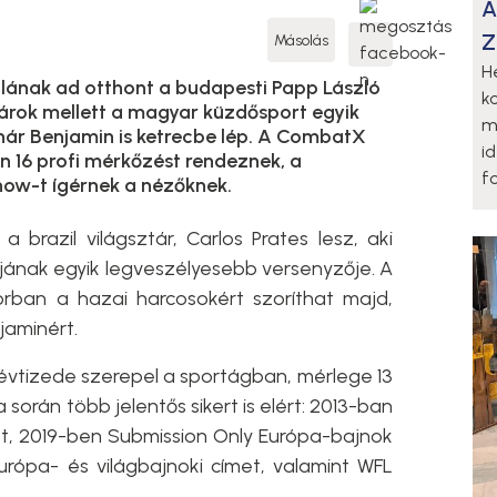
A
Z
Másolás
H
ának ad otthont a budapesti Papp László
k
árok mellett a magyar küzdősport egyik
m
lnár Benjamin is ketrecbe lép. A CombatX
i
16 profi mérkőzést rendeznek, a
fo
how-t ígérnek a nézőknek.
 brazil világsztár, Carlos Prates lesz, aki
ájának egyik legveszélyesebb versenyzője. A
ban a hazai harcosokért szoríthat majd,
jaminért.
vtizede szerepel a sportágban, mérlege 13
során több jelentős sikert is elért: 2013-ban
, 2019-ben Submission Only Európa-bajnok
urópa- és világbajnoki címet, valamint WFL