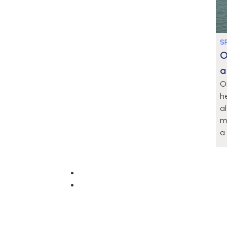
S
O
a
O
h
a
m
a 