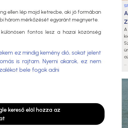
S
ng ellen lép majd ketrecbe, aki jó formában
A
bbi három mérkőzését egyaránt megnyerte.
Z
A
 különösen fontos lesz a hazai közönség
k
S
ü
Nekem ez mindig kemény dió, sokat jelent
a
más is rajtam. Nyerni akarok, ez nem
...
ázalékot bele fogok adni
gle kereső elöl hozza az
at