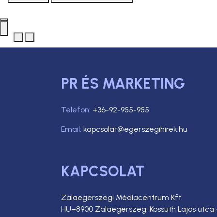
PR ÉS MARKETING
Telefon:
+36-92-955-955
Email:
kapcsolat@egerszegihirek.hu
KAPCSOLAT
Zalaegerszegi Médiacentrum Kft.
HU–8900 Zalaegerszeg, Kossuth Lajos utca 