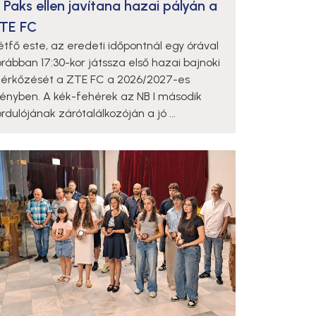
 Paks ellen javítana hazai pályán a
TE FC
étfő este, az eredeti időpontnál egy órával
orábban 17:30-kor játssza első hazai bajnoki
érkőzését a ZTE FC a 2026/2027-es
dényben. A kék-fehérek az NB I második
rdulójának zárótalálkozóján a jó ...