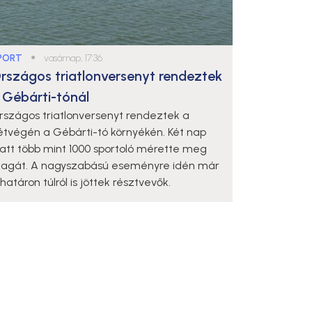
PORT
●
vasárnap, 17:36
rszágos triatlonversenyt rendeztek
 Gébárti-tónál
rszágos triatlonversenyt rendeztek a
étvégén a Gébárti-tó környékén. Két nap
latt több mint 1000 sportoló mérette meg
agát. A nagyszabású eseményre idén már
határon túlról is jöttek résztvevők.