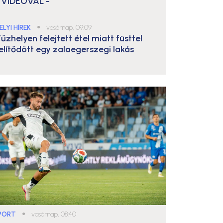
 VIDEÓVAL -
ELYI HÍREK
●
vasárnap, 09:09
űzhelyen felejtett étel miatt füsttel
elítődött egy zalaegerszegi lakás
PORT
●
vasárnap, 08:40