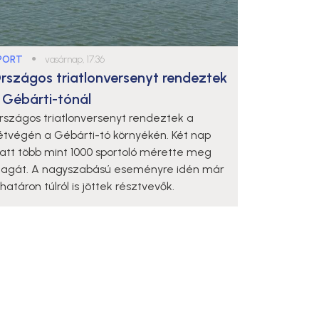
PORT
●
vasárnap, 17:36
rszágos triatlonversenyt rendeztek
 Gébárti-tónál
rszágos triatlonversenyt rendeztek a
étvégén a Gébárti-tó környékén. Két nap
latt több mint 1000 sportoló mérette meg
agát. A nagyszabású eseményre idén már
határon túlról is jöttek résztvevők.