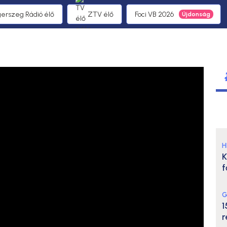
gerszeg Rádió élő
ZTV élő
Foci VB 2026
H
K
f
G
1
r