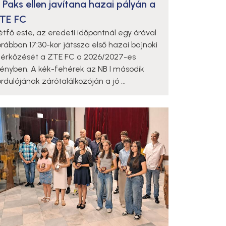
 Paks ellen javítana hazai pályán a
TE FC
étfő este, az eredeti időpontnál egy órával
orábban 17:30-kor játssza első hazai bajnoki
érkőzését a ZTE FC a 2026/2027-es
dényben. A kék-fehérek az NB I második
rdulójának zárótalálkozóján a jó ...