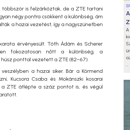
S
öbbször is felzárkóztak, de a ZTE tartani
A
 ugyan négy pontra csökkent a különbség, ám
Z
zálták a hazai vezetést, így a nagyszünetben
A
k
akarata érvényesült. Tóth Ádám és Scherer
S
ü
ően fokozatosan nőtt a különbség, a
a
húsz ponttal vezetett a ZTE (82–67).
...
 veszélyben a hazai siker. Bár a Körmend
zni, Kucsora Csaba és Mokánszki kosarai
 a ZTE átlépte a száz pontot is, és végül
ratott.