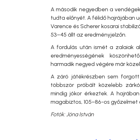
A második negyedben a vendégek t
tudta előnyét. A félidő hajrájában
Varence és Scherer kosarai stabili
53–45 állt az eredményjelzőn.
A fordulás után ismét a zalaiak 
eredményességének köszönhet
harmadik negyed végére már közel 
A záró játékrészben sem forgott
többször próbált közelebb zárkó
mindig jókor érkeztek. A hajrában
magabiztos, 105–86-os győzelmet a
Fotók: Jóna István