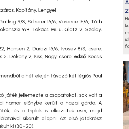
A
záros, Kapitány, Lengyel
Z
H
 Gatling 9/3, Scherer 16/6, Varence 16/6, Tóth
k
Mokánszki 9/9. Takács Mi. 6, Glatz 2, Szalay,
m
i
fo
 22, Hansen 2, Durázi 15/6, Ivosev 8/3, csere:
kas 2, Dékány 2, Kiss, Nagy. csere:
edző
: Kocsis
rmendből a hét elején távozó két légiós Paul
játék jellemezte a csapatokat, sok volt a
al hamar előnybe került a hazai gárda. A
ték, és a triplák is elkezdtek esni, majd
lataival sikerült ellépni. Az első játékrész
ult ki (30–20).