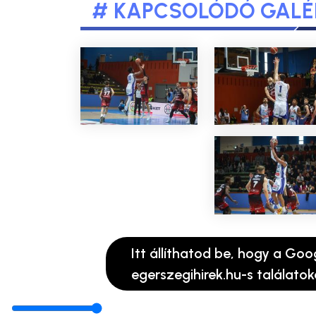
# KAPCSOLÓDÓ GALÉ
Itt állíthatod be, hogy a Goo
egerszegihirek.hu-s találatok