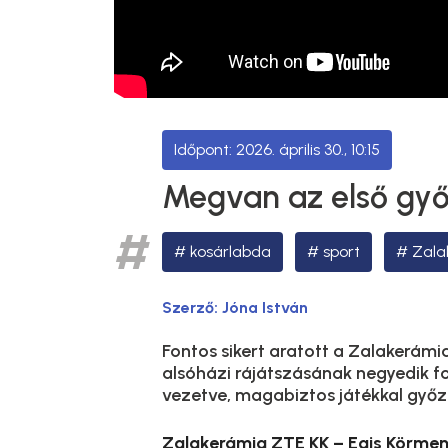
2026. április 30., 10:15
Megvan az első gy
kosárlabda
sport
Zala
Szerző:
Jóna István
Fontos sikert aratott a Zalakerámia
alsóházi rájátszásának negyedik f
vezetve, magabiztos játékkal győz
Zalakerámia ZTE KK – Egis Körmend