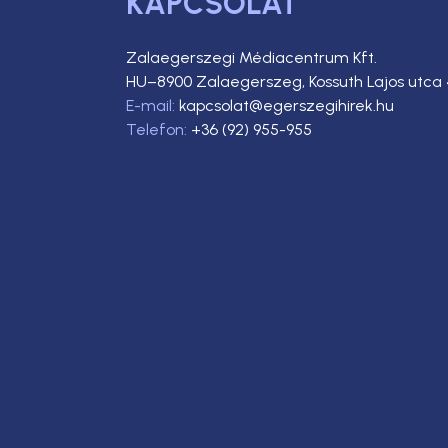
KAPCSOLAT
Zalaegerszegi Médiacentrum Kft.
HU–8900 Zalaegerszeg, Kossuth Lajos utca 
E-mail:
kapcsolat@egerszegihirek.hu
Telefon:
+36 (92) 955-955