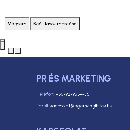
Mégsem
Beállítások mentése
PR ÉS MARKETING
Telefon:
+36-92-955-955
Email:
kapcsolat@egerszegihirek.hu