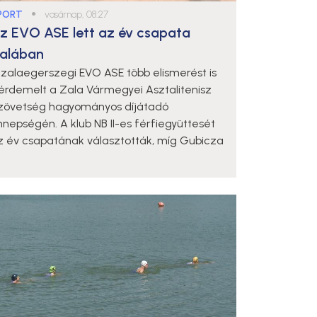
PORT
●
vasárnap, 08:27
z EVO ASE lett az év csapata
alában
 zalaegerszegi EVO ASE több elismerést is
iérdemelt a Zala Vármegyei Asztalitenisz
zövetség hagyományos díjátadó
nnepségén. A klub NB II-es férfiegyüttesét
z év csapatának választották, míg Gubicza