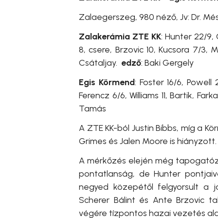
Zalaegerszeg, 980 néző, Jv: Dr. Més
Zalakerámia ZTE KK
: Hunter 22/9,
8, csere, Brzovic 10, Kucsora 7/3, 
Csátaljay.
edző
: Baki Gergely
Egis Körmend
: Foster 16/6, Powell
Ferencz 6/6, Williams 11, Bartik, Far
Tamás
A ZTE KK-ból Justin Bibbs, míg a Kö
Grimes és Jalen Moore is hiányzott.
A mérkőzés elején még tapogatózó 
pontatlanság, de Hunter pontjaiv
negyed közepétől felgyorsult a já
Scherer Bálint és Ante Brzovic talá
végére tízpontos hazai vezetés alak