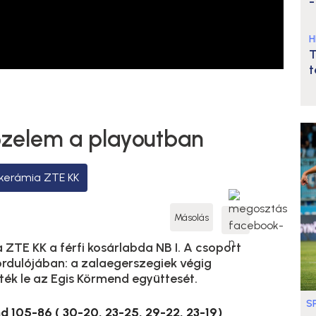
-
H
T
t
őzelem a playoutban
kerámia ZTE KK
Másolás
 ZTE KK a férfi kosárlabda NB I. A csoport
ordulójában: a zalaegerszegiek végig
ték le az Egis Körmend együttesét.
S
 105-86 ( 30-20, 23-25, 29-22, 23-19)