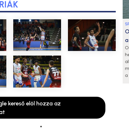
RIÁK
S
O
a
O
h
a
m
a 
gle kereső elöl hozza az
at