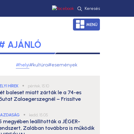
Keresés
MENÜ
# AJÁNLÓ
#helyi
#kultúra
#események
ELYI HÍREK
●
péntek, 15:10
ét baleset miatt zárták le a 74-es
őutat Zalaegerszegnél – Frissítve
AZDASÁG
●
kedd, 15:05
5 megyében leállították a JÉGER-
endszert, Zalában továbbra is működik