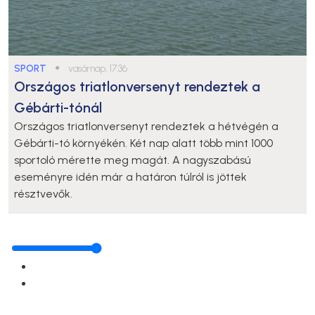
SPORT
●
vasárnap, 17:36
Országos triatlonversenyt rendeztek a
Gébárti-tónál
Országos triatlonversenyt rendeztek a hétvégén a
Gébárti-tó környékén. Két nap alatt több mint 1000
sportoló mérette meg magát. A nagyszabású
eseményre idén már a határon túlról is jöttek
résztvevők.