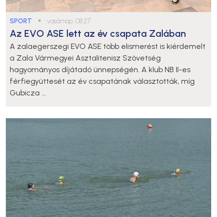
SPORT
●
vasárnap, 08:27
Az EVO ASE lett az év csapata Zalában
A zalaegerszegi EVO ASE több elismerést is kiérdemelt
a Zala Vármegyei Asztalitenisz Szövetség
hagyományos díjátadó ünnepségén. A klub NB II-es
férfiegyüttesét az év csapatának választották, míg
Gubicza ...