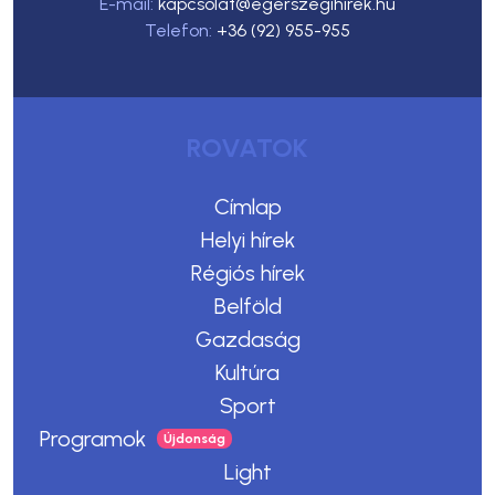
E-mail:
kapcsolat@egerszegihirek.hu
Telefon:
+36 (92) 955-955
ROVATOK
Címlap
Helyi hírek
Régiós hírek
Belföld
Gazdaság
Kultúra
Sport
Programok
Light