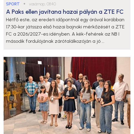
SPORT
●
vasárnap, 08:40
A Paks ellen javítana hazai pályán a ZTE FC
Hétfő este, az eredeti időpontnál egy órával korábban
17:30-kor játssza első hazai bajnoki mérkőzését a ZTE
FC a 2026/2027-es idényben. A kék-fehérek az NB I
második fordulójának zárótalálkozóján a jó ...