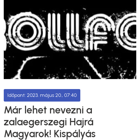
2023. május 20., 07:40
Már lehet nevezni a
zalaegerszegi Hajrá
Magyarok! Kispályás