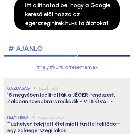
Itt állíthatod be, hogy a Google
kereső elöl hozza az
egerszegihirek.hu-s találatokat
# AJÁNLÓ
#helyi
#kultúra
#események
GAZDASÁG
●
kedd, 15:05
15 megyében leállították a JÉGER-rendszert,
Zalában továbbra is működik
- VIDEÓVAL -
HELYI HÍREK
●
vasárnap, 09:09
Tűzhelyen felejtett étel miatt füsttel telítődött
egy zalaegerszegi lakás