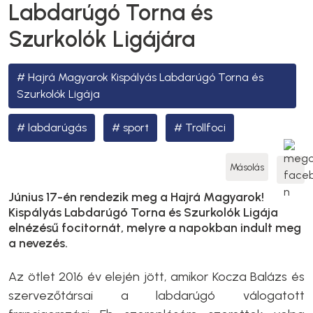
Labdarúgó Torna és
Szurkolók Ligájára
Hajrá Magyarok Kispályás Labdarúgó Torna és
Szurkolók Ligája
labdarúgás
sport
Trollfoci
Másolás
Június 17-én rendezik meg a Hajrá Magyarok!
Kispályás Labdarúgó Torna és Szurkolók Ligája
elnézésű focitornát, melyre a napokban indult meg
a nevezés.
Az ötlet 2016 év elején jött, amikor Kocza Balázs és
szervezőtársai a labdarúgó válogatott