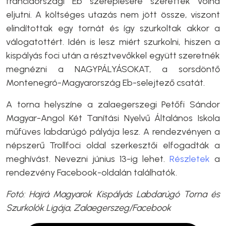
franciaországi Eb szereplésére szerettek volna
eljutni. A költséges utazás nem jött össze, viszont
elindítottak egy tornát és így szurkoltak akkor a
válogatottért. Idén is lesz miért szurkolni, hiszen a
kispályás foci után a résztvevőkkel együtt szeretnék
megnézni a NAGYPÁLYÁSOKAT, a sorsdöntő
Montenegró-Magyarország Eb-selejtező csatát.
A torna helyszíne a zalaegerszegi Petőfi Sándor
Magyar-Angol Két Tanítási Nyelvű Általános Iskola
műfüves labdarúgó pályája lesz. A rendezvényen a
népszerű Trollfoci oldal szerkesztői elfogadták a
meghívást. Nevezni június 13-ig lehet.
Részletek
a
rendezvény Facebook-oldalán találhatók.
Fotó: Hajrá Magyarok Kispályás Labdarúgó Torna és
Szurkolók Ligája, Zalaegerszeg/Facebook