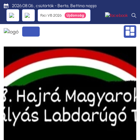
2026.08.06., csütörtök - Berta, Bettina napja
Foci VB 2026