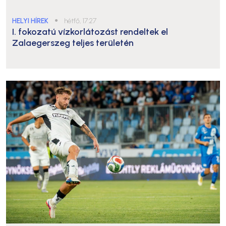
HELYI HÍREK
●
hétfő, 17:27
I. fokozatú vízkorlátozást rendeltek el
Zalaegerszeg teljes területén