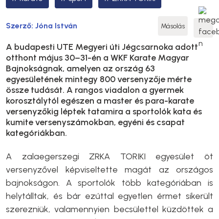
Szerző:
Jóna István
Másolás
A budapesti UTE Megyeri úti Jégcsarnoka adott
otthont május 30–31-én a WKF Karate Magyar
Bajnokságnak, amelyen az ország 63
egyesületének mintegy 800 versenyzője mérte
össze tudását. A rangos viadalon a gyermek
korosztálytól egészen a master és para-karate
versenyzőkig léptek tatamira a sportolók kata és
kumite versenyszámokban, egyéni és csapat
kategóriákban.
A zalaegerszegi ZRKA TORIKI egyesület öt
versenyzővel képviseltette magát az országos
bajnokságon. A sportolók több kategóriában is
helytálltak, és bár ezúttal egyetlen érmet sikerült
szerezniük, valamennyien becsülettel küzdöttek a