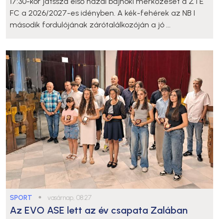
17:30-kor játssza első hazai bajnoki mérkőzését a ZTE
FC a 2026/2027-es idényben. A kék-fehérek az NB I
második fordulójának zárótalálkozóján a jó ...
SPORT
●
vasárnap, 08:27
Az EVO ASE lett az év csapata Zalában