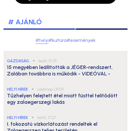
# AJÁNLÓ
#helyi
#kultúra
#események
GAZDASÁG
●
kedd, 15:05
15 megyében leállították a JÉGER-rendszert,
Zalában továbbra is működik
- VIDEÓVAL -
HELYI HÍREK
●
vasárnap, 09:09
Tűzhelyen felejtett étel miatt füsttel telítődött
egy zalaegerszegi lakás
HELYI HÍREK
●
hétfő, 17:27
I. fokozatú vízkorlátozást rendeltek el
Zalaegerszeg teljes területén