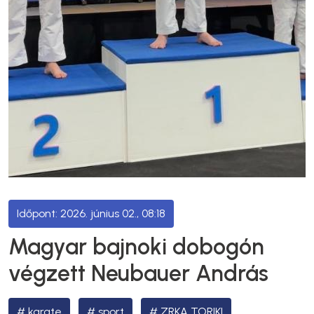
2026. június 02., 08:18
Magyar bajnoki dobogón
végzett Neubauer András
karate
sport
ZRKA TORIKI