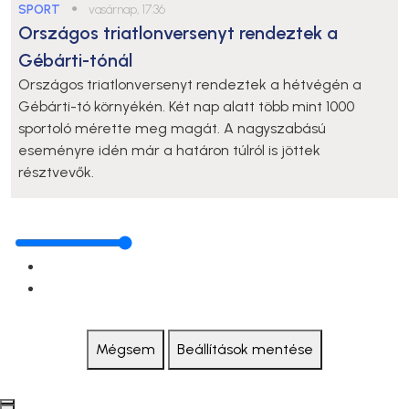
SPORT
●
vasárnap, 17:36
Országos triatlonversenyt rendeztek a
Gébárti-tónál
Országos triatlonversenyt rendeztek a hétvégén a
Gébárti-tó környékén. Két nap alatt több mint 1000
sportoló mérette meg magát. A nagyszabású
eseményre idén már a határon túlról is jöttek
résztvevők.
Mégsem
Beállítások mentése