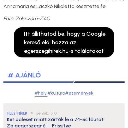
Annamária és Laczkó Nikoletta készítette fel.
Fotó: Zalaszám-ZAC
Itt állíthatod be, hogy a Google
kereső elöl hozza az
egerszegihirek.hu-s találatokat
# AJÁNLÓ
#helyi
#kultúra
#események
HELYI HÍREK
●
péntek, 15:10
Két baleset miatt zárták le a 74-es főutat
Zalaegerszegnél – Frissítve