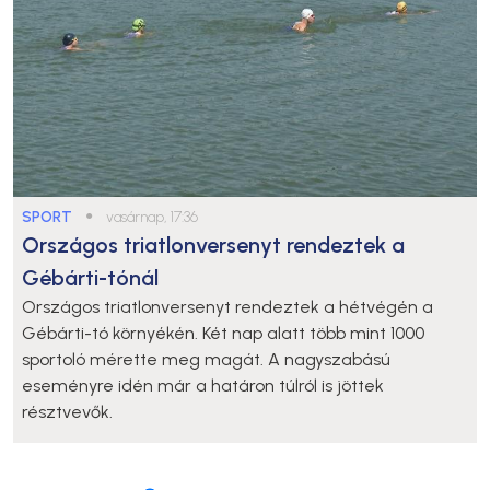
SPORT
●
vasárnap, 17:36
Országos triatlonversenyt rendeztek a
Gébárti-tónál
Országos triatlonversenyt rendeztek a hétvégén a
Gébárti-tó környékén. Két nap alatt több mint 1000
sportoló mérette meg magát. A nagyszabású
eseményre idén már a határon túlról is jöttek
résztvevők.