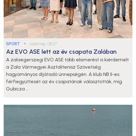
SPORT
●
vasárnap, 08:27
Az EVO ASE lett az év csapata Zalában
A zalaegerszegi EVO ASE több elismerést is kiérdemelt
a Zala Vármegyei Asztalitenisz Szövetség
hagyományos díjátadó ünnepségén. A klub NB II-es
férfiegyüttesét az év csapatának választották, míg
Gubicza ...