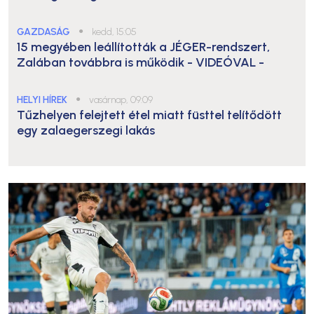
GAZDASÁG
●
kedd, 15:05
15 megyében leállították a JÉGER-rendszert,
Zalában továbbra is működik
- VIDEÓVAL -
HELYI HÍREK
●
vasárnap, 09:09
Tűzhelyen felejtett étel miatt füsttel telítődött
egy zalaegerszegi lakás