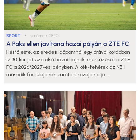
SPORT
●
vasárnap, 08:40
A Paks ellen javítana hazai pályán a ZTE FC
Hétfő este, az eredeti időpontnál egy órával korábban
17:30-kor játssza első hazai bajnoki mérkőzését a ZTE
FC a 2026/2027-es idényben. A kék-fehérek az NB I
második fordulójának zárótalálkozóján a jó ...