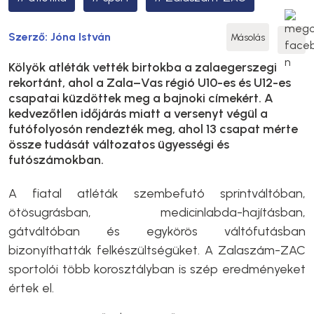
Szerző:
Jóna István
Másolás
Kölyök atléták vették birtokba a zalaegerszegi
rekortánt, ahol a Zala–Vas régió U10-es és U12-es
csapatai küzdöttek meg a bajnoki címekért. A
kedvezőtlen időjárás miatt a versenyt végül a
futófolyosón rendezték meg, ahol 13 csapat mérte
össze tudását változatos ügyességi és
futószámokban.
A fiatal atléták szembefutó sprintváltóban,
ötösugrásban, medicinlabda-hajításban,
gátváltóban és egykörös váltófutásban
bizonyíthatták felkészültségüket. A Zalaszám-ZAC
sportolói több korosztályban is szép eredményeket
értek el.