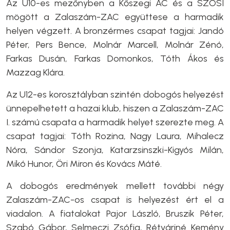
Az U10-es mezőnyben a Kőszegi AC és a SZOSI
mögött a Zalaszám-ZAC együttese a harmadik
helyen végzett. A bronzérmes csapat tagjai: Jandó
Péter, Pers Bence, Molnár Marcell, Molnár Zénó,
Farkas Dusán, Farkas Domonkos, Tóth Ákos és
Mazzag Klára.
Az U12-es korosztályban szintén dobogós helyezést
ünnepelhetett a hazai klub, hiszen a Zalaszám-ZAC
I. számú csapata a harmadik helyet szerezte meg. A
csapat tagjai: Tóth Rozina, Nagy Laura, Mihalecz
Nóra, Sándor Szonja, Katarzsinszki-Kigyós Milán,
Mikó Hunor, Öri Miron és Kovács Máté.
A dobogós eredmények mellett további négy
Zalaszám-ZAC-os csapat is helyezést ért el a
viadalon. A fiatalokat Pajor László, Bruszik Péter,
Szabó Gábor, Selmeczi Zsófia, Rétváriné Kemény