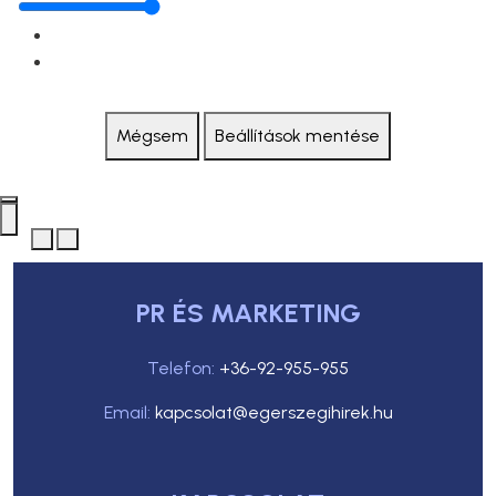
Mégsem
Beállítások mentése
PR ÉS MARKETING
Telefon:
+36-92-955-955
Email:
kapcsolat@egerszegihirek.hu