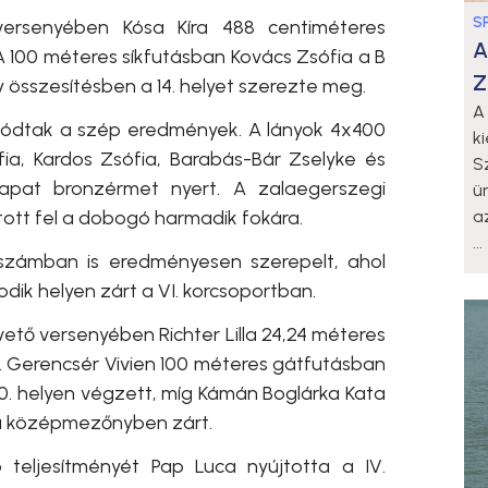
S
versenyében Kósa Kíra 488 centiméteres
A
A 100 méteres síkfutásban Kovács Zsófia a B
Z
y összesítésben a 14. helyet szerezte meg.
A
tódtak a szép eredmények. A lányok 4x400
k
ia, Kardos Zsófia, Barabás-Bár Zselyke és
S
apat bronzérmet nyert. A zalaegerszegi
ü
atott fel a dobogó harmadik fokára.
a
...
yszámban is eredményesen szerepelt, ahol
odik helyen zárt a VI. korcsoportban.
vető versenyében Richter Lilla 24,24 méteres
g. Gerencsér Vivien 100 méteres gátfutásban
0. helyen végzett, míg Kámán Boglárka Kata
a középmezőnyben zárt.
 teljesítményét Pap Luca nyújtotta a IV.