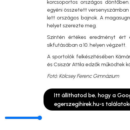
korcsoportos országos döntőben.
egyéni összetett versenyszámban 108
lett országos bajnok. A magasugrá
helyet szerezte meg.
Szintén értékes eredményt ért 
síkfutásában a 10. helyen végzett.
A sportolók felkészítésében Kámá
és Csiszár Attila edzők működtek k
Fotó: Kölcsey Ferenc Gimnázium
Itt állíthatod be, hogy a Goo
egerszegihirek.hu-s találatok