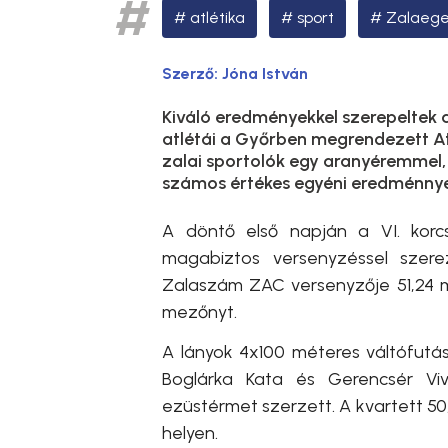
atlétika
sport
Zalaege
Szerző:
Jóna István
Kiváló eredményekkel szerepeltek
atlétái a Győrben megrendezett At
zalai sportolók egy aranyéremmel, 
számos értékes egyéni eredménnye
A döntő első napján a VI. korc
magabiztos versenyzéssel szer
Zalaszám ZAC versenyzője 51,24 
mezőnyt.
A lányok 4x100 méteres váltófutá
Boglárka Kata és Gerencsér Viv
ezüstérmet szerzett. A kvartett 5
helyen.