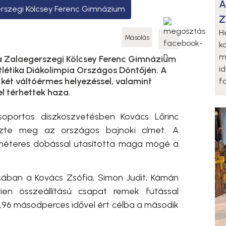
A
rszegi Kölcsey Ferenc Gimnázium
Z
H
Másolás
k
m
 a Zalaegerszegi Kölcsey Ferenc Gimnázium
i
létika Diákolimpia Országos Döntőjén. A
két váltóérmes helyezéssel, valamint
fo
l térhettek haza.
soportos diszkoszvetésben Kovács Lőrinc
ezte meg az országos bajnoki címet. A
méteres dobással utasította maga mögé a
sában a Kovács Zsófia, Simon Judit, Kámán
ien összeállítású csapat remek futással
0,96 másodperces idővel ért célba a második