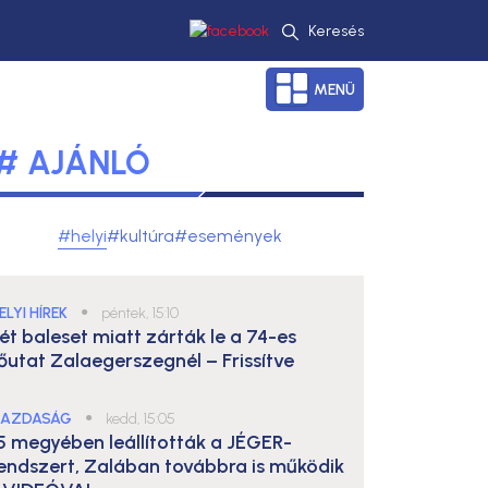
Keresés
MENÜ
# AJÁNLÓ
#helyi
#kultúra
#események
ELYI HÍREK
●
péntek, 15:10
ét baleset miatt zárták le a 74-es
őutat Zalaegerszegnél – Frissítve
AZDASÁG
●
kedd, 15:05
5 megyében leállították a JÉGER-
endszert, Zalában továbbra is működik