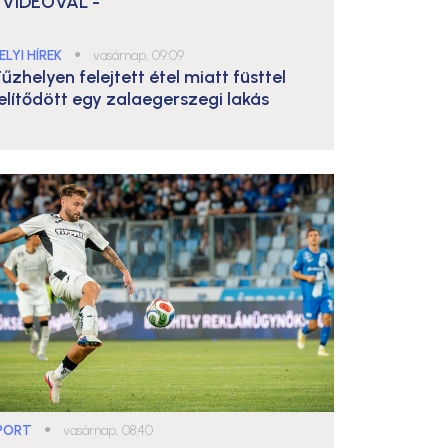
 VIDEÓVAL -
ELYI HÍREK
●
vasárnap, 09:09
űzhelyen felejtett étel miatt füsttel
elítődött egy zalaegerszegi lakás
PORT
●
vasárnap, 08:40