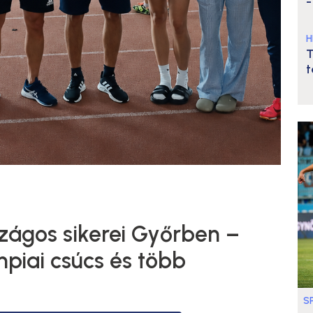
-
H
T
t
szágos sikerei Győrben –
piai csúcs és több
S