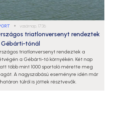
PORT
●
vasárnap, 17:36
rszágos triatlonversenyt rendeztek
 Gébárti-tónál
rszágos triatlonversenyt rendeztek a
étvégén a Gébárti-tó környékén. Két nap
latt több mint 1000 sportoló mérette meg
agát. A nagyszabású eseményre idén már
határon túlról is jöttek résztvevők.