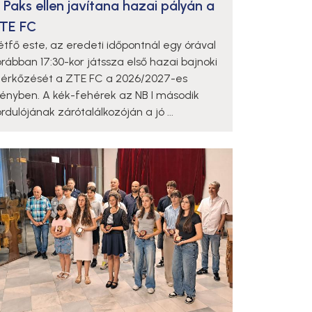
 Paks ellen javítana hazai pályán a
TE FC
étfő este, az eredeti időpontnál egy órával
orábban 17:30-kor játssza első hazai bajnoki
érkőzését a ZTE FC a 2026/2027-es
dényben. A kék-fehérek az NB I második
rdulójának zárótalálkozóján a jó ...