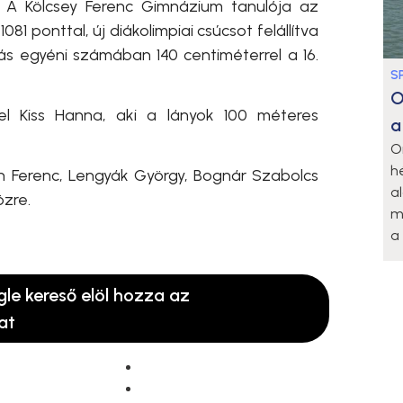
 A Kölcsey Ferenc Gimnázium tanulója az
1 ponttal, új diákolimpiai csúcsot felállítva
s egyéni számában 140 centiméterrel a 16.
S
O
el Kiss Hanna, aki a lányok 100 méteres
a
O
h
n Ferenc, Lengyák György, Bognár Szabolcs
a
özre.
m
a 
gle kereső elöl hozza az
at