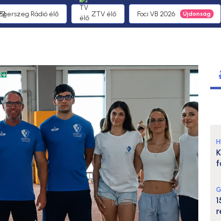
 Egerszeg Rádió élő
ZTV élő
Foci VB 2026
H
K
f
G
1
r