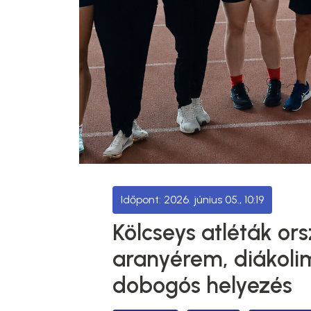
2026. június 05., 10:19
Kölcseys atléták or
aranyérem, diákolim
dobogós helyezés