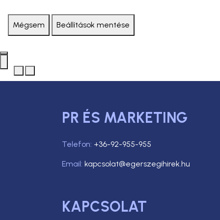
Mégsem
Beállítások mentése
PR ÉS MARKETING
Telefon:
+36-92-955-955
Email:
kapcsolat@egerszegihirek.hu
KAPCSOLAT