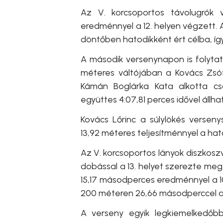
Az V. korcsoportos távolugrók 
eredménnyel a 12. helyen végzett. 
döntőben hatodikként ért célba, íg
A második versenynapon is folyta
méteres váltójában a Kovács Zsóf
Kámán Boglárka Kata alkotta cs
együttes 4:07,81 perces idővel állh
Kovács Lőrinc a súlylökés versen
13,92 méteres teljesítménnyel a hat
Az V. korcsoportos lányok diszkosz
dobással a 13. helyet szerezte me
15,17 másodperces eredménnyel a 1
200 méteren 26,66 másodperccel 
A verseny egyik legkiemelkedőbb