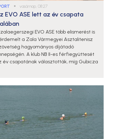
PORT
●
vasárnap, 08:27
z EVO ASE lett az év csapata
alában
 zalaegerszegi EVO ASE több elismerést is
iérdemelt a Zala Vármegyei Asztalitenisz
zövetség hagyományos díjátadó
nnepségén. A klub NB II-es férfiegyüttesét
z év csapatának választották, míg Gubicza