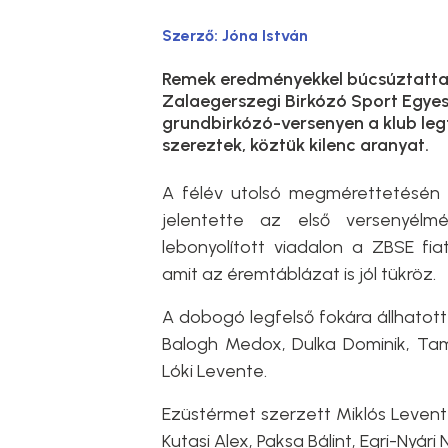
Szerző:
Jóna István
Remek eredményekkel búcsúztatta a
Zalaegerszegi Birkózó Sport Egyes
grundbirkózó-versenyen a klub leg
szereztek, köztük kilenc aranyat.
A félév utolsó megmérettetésén
jelentette az első versenyélmé
lebonyolított viadalon a ZBSE fia
amit az éremtáblázat is jól tükröz.
A dobogó legfelső fokára állhatott
Balogh Medox, Dulka Dominik, Tam
Lóki Levente.
Ezüstérmet szerzett Miklós Levent
Kutasi Alex, Paksa Bálint, Egri-Nyári 