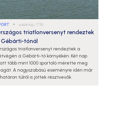
PORT
●
vasárnap, 17:36
rszágos triatlonversenyt rendeztek
 Gébárti-tónál
rszágos triatlonversenyt rendeztek a
étvégén a Gébárti-tó környékén. Két nap
latt több mint 1000 sportoló mérette meg
agát. A nagyszabású eseményre idén már
határon túlról is jöttek résztvevők.