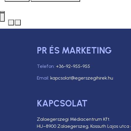
PR ÉS MARKETING
Telefon:
+36-92-955-955
Email:
kapcsolat@egerszegihirek.hu
KAPCSOLAT
Zalaegerszegi Médiacentrum Kft.
HU–8900 Zalaegerszeg, Kossuth Lajos utca 