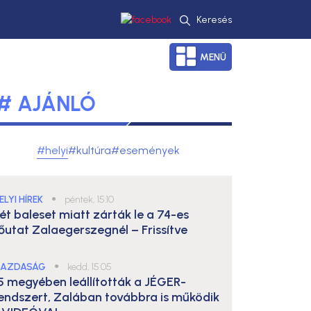
Keresés
MENÜ
# AJÁNLÓ
#helyi
#kultúra
#események
ELYI HÍREK
●
péntek, 15:10
ét baleset miatt zárták le a 74-es
őutat Zalaegerszegnél – Frissítve
AZDASÁG
●
kedd, 15:05
5 megyében leállították a JÉGER-
endszert, Zalában továbbra is működik