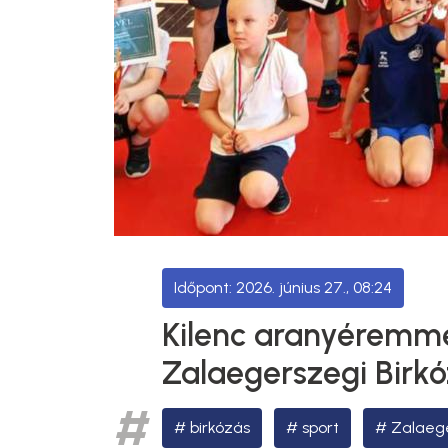
2026. június 27., 08:24
Kilenc aranyéremme
Zalaegerszegi Birkó
birkózás
sport
Zalaege