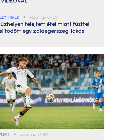
 VIDEÓVAL -
ELYI HÍREK
●
vasárnap, 09:09
űzhelyen felejtett étel miatt füsttel
elítődött egy zalaegerszegi lakás
PORT
●
vasárnap, 08:40