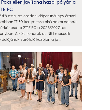
 Paks ellen javítana hazai pályán a
TE FC
étfő este, az eredeti időpontnál egy órával
orábban 17:30-kor játssza első hazai bajnoki
érkőzését a ZTE FC a 2026/2027-es
dényben. A kék-fehérek az NB I második
rdulójának zárótalálkozóján a jó ...