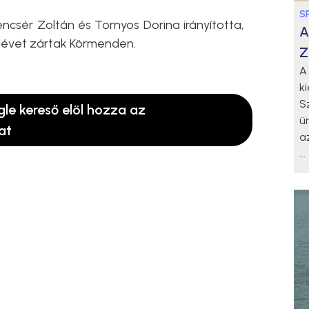
S
encsér Zoltán és Tornyos Dorina irányította,
A
élévet zártak Körmenden.
Z
A
k
S
gle kereső elöl hozza az
ü
at
a
...