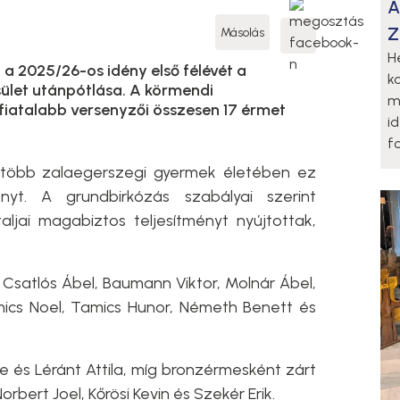
A
Z
Másolás
H
 2025/26-os idény első félévét a
k
ület utánpótlása. A körmendi
m
fiatalabb versenyzői összesen 17 érmet
i
fo
 több zalaegerszegi gyermek életében ez
nyt. A grundbirkózás szabályai szerint
taljai magabiztos teljesítményt nyújtottak,
 Csatlós Ábel, Baumann Viktor, Molnár Ábel,
ics Noel, Tamics Hunor, Németh Benett és
e és Léránt Attila, míg bronzérmesként zárt
Norbert Joel, Kőrösi Kevin és Szekér Erik.