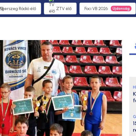
 Egerszeg Rádió élő
ZTV élő
Foci VB 2026
H
K
f
G
1
r