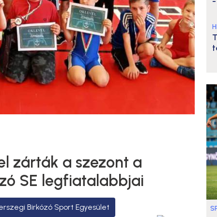
-
H
T
t
l zárták a szezont a
zó SE legfiatalabbjai
rszegi Birkózó Sport Egyesület
S