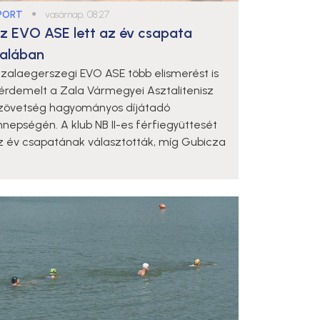
PORT
●
vasárnap, 08:27
z EVO ASE lett az év csapata
alában
 zalaegerszegi EVO ASE több elismerést is
iérdemelt a Zala Vármegyei Asztalitenisz
zövetség hagyományos díjátadó
nnepségén. A klub NB II-es férfiegyüttesét
z év csapatának választották, míg Gubicza