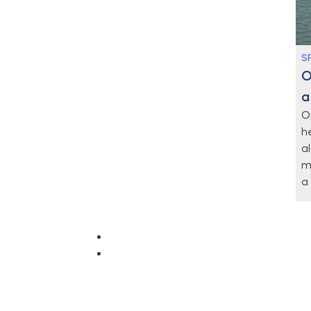
S
O
a
O
h
a
m
a 