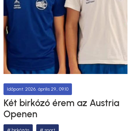
2026. április 29., 09:10
Két birkózó érem az Austria
Openen
birkózás
sport