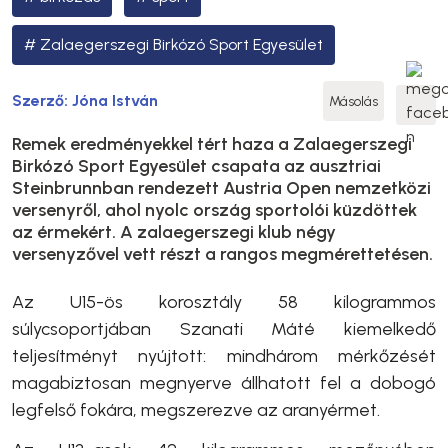
Zalaegerszegi Birkózó Sport Egyesület
Szerző:
Jóna István
Másolás
Remek eredményekkel tért haza a Zalaegerszegi
Birkózó Sport Egyesület csapata az ausztriai
Steinbrunnban rendezett Austria Open nemzetközi
versenyről, ahol nyolc ország sportolói küzdöttek
az érmekért. A zalaegerszegi klub négy
versenyzővel vett részt a rangos megmérettetésen.
Az U15-ös korosztály 58 kilogrammos
súlycsoportjában Szanati Máté kiemelkedő
teljesítményt nyújtott: mindhárom mérkőzését
magabiztosan megnyerve állhatott fel a dobogó
legfelső fokára, megszerezve az aranyérmet.