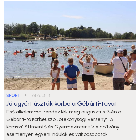
SPORT
●
hétfő, 08:18
Jó ügyért úszták körbe a Gébárti-tavat
Első alkalommal rendezték meg augusztus 9-én a
Gébárti-tó Körbeúszó Jótékonysági Versenyt. A
Koraszülöttmentő és Gyermekintenzív Alapítvány
eseményén egyéni indulók és váltócsapatok