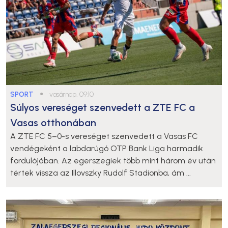
SPORT
●
vasárnap, 09:10
Súlyos vereséget szenvedett a ZTE FC a
Vasas otthonában
A ZTE FC 5–0-s vereséget szenvedett a Vasas FC
vendégeként a labdarúgó OTP Bank Liga harmadik
fordulójában. Az egerszegiek több mint három év után
tértek vissza az Illovszky Rudolf Stadionba, ám ...