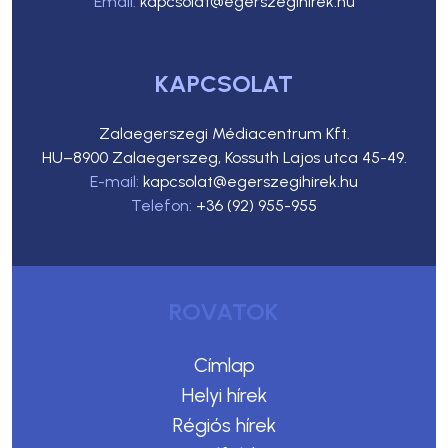
Email:
kapcsolat@egerszegihirek.hu
KAPCSOLAT
Zalaegerszegi Médiacentrum Kft.
HU–8900 Zalaegerszeg, Kossuth Lajos utca 45-49.
E-mail:
kapcsolat@egerszegihirek.hu
Telefon:
+36 (92) 955-955
ROVATOK
Címlap
Helyi hírek
Régiós hírek