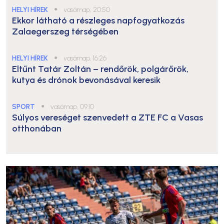
HELYI HÍREK
●
vasárnap, 20:50
Ekkor látható a részleges napfogyatkozás
Zalaegerszeg térségében
HELYI HÍREK
●
vasárnap, 16:26
Eltűnt Tatár Zoltán – rendőrök, polgárőrök,
kutya és drónok bevonásával keresik
SPORT
●
vasárnap, 09:10
Súlyos vereséget szenvedett a ZTE FC a Vasas
otthonában