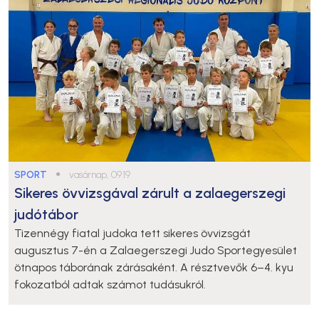
SPORT
●
vasárnap, 09:19
Sikeres övvizsgával zárult a zalaegerszegi
judótábor
Tizennégy fiatal judoka tett sikeres övvizsgát
augusztus 7-én a Zalaegerszegi Judo Sportegyesület
ötnapos táborának zárásaként. A résztvevők 6–4. kyu
fokozatból adtak számot tudásukról.