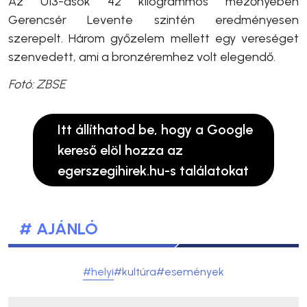
Az U13-asok 42 kilogrammos mezőnyében
Gerencsér Levente szintén eredményesen
szerepelt. Három győzelem mellett egy vereséget
szenvedett, ami a bronzéremhez volt elegendő.
Fotó: ZBSE
Itt állíthatod be, hogy a Google
kereső elöl hozza az
egerszegihirek.hu-s találatokat
# AJÁNLÓ
#helyi
#kultúra
#események