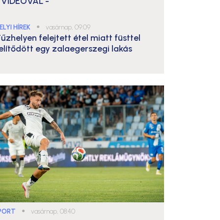
 VIDEÓVAL -
ELYI HÍREK
●
vasárnap, 09:09
űzhelyen felejtett étel miatt füsttel
elítődött egy zalaegerszegi lakás
PORT
●
vasárnap, 08:40