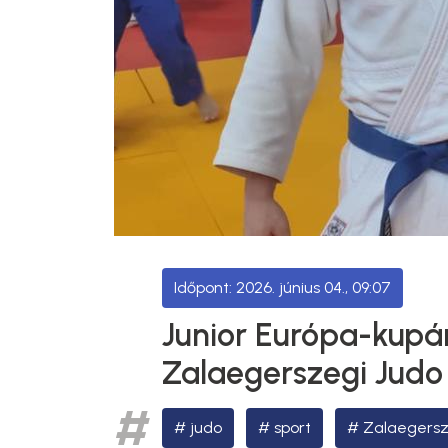
2026. június 04., 09:07
Junior Európa-kupá
Zalaegerszegi Judo
judo
sport
Zalaegersz