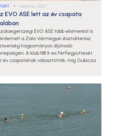
PORT
●
vasárnap, 08:27
z EVO ASE lett az év csapata
alában
 zalaegerszegi EVO ASE több elismerést is
iérdemelt a Zala Vármegyei Asztalitenisz
zövetség hagyományos díjátadó
nnepségén. A klub NB II-es férfiegyüttesét
z év csapatának választották, míg Gubicza