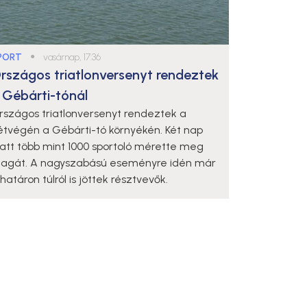
PORT
●
vasárnap, 17:36
rszágos triatlonversenyt rendeztek
 Gébárti-tónál
rszágos triatlonversenyt rendeztek a
étvégén a Gébárti-tó környékén. Két nap
latt több mint 1000 sportoló mérette meg
agát. A nagyszabású eseményre idén már
határon túlról is jöttek résztvevők.