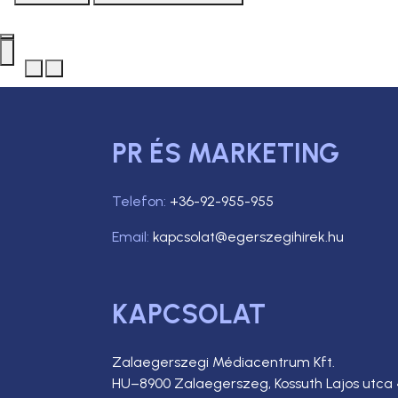
PR ÉS MARKETING
Telefon:
+36-92-955-955
Email:
kapcsolat@egerszegihirek.hu
KAPCSOLAT
Zalaegerszegi Médiacentrum Kft.
HU–8900 Zalaegerszeg, Kossuth Lajos utca 