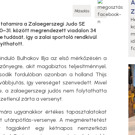
A
Z
Másolás
H
t tatamira a Zalaegerszegi Judo SE
k
 30–31. között megrendezett viadalon 34
m
 tudását, így a zalai sportoló rendkívül
i
íthatott.
fo
nduló Bulhakov Illja az első mérkőzésén a
szőnyegre, akit magabiztos teljesítménnyel,
sodik fordulóban azonban a holland Thijs
ovábbjutás, így vereséget szenvedett. Mivel
e, a zalaegerszegi judós nem folytathatta
zetlenül zárta a versenyt.
ámára ugyanakkor értékes tapasztalatokat
elt utánpótlás-versenye. A megmérettetést
t tagjaként egy kétnapos nemzetközi