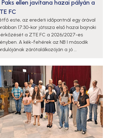
 Paks ellen javítana hazai pályán a
TE FC
étfő este, az eredeti időpontnál egy órával
orábban 17:30-kor játssza első hazai bajnoki
érkőzését a ZTE FC a 2026/2027-es
dényben. A kék-fehérek az NB I második
rdulójának zárótalálkozóján a jó ...