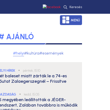
Keresés
MENÜ
# AJÁNLÓ
#helyi
#kultúra
#események
ELYI HÍREK
●
péntek, 15:10
ét baleset miatt zárták le a 74-es
őutat Zalaegerszegnél – Frissítve
AZDASÁG
●
kedd, 15:05
5 megyében leállították a JÉGER-
endszert, Zalában továbbra is működik