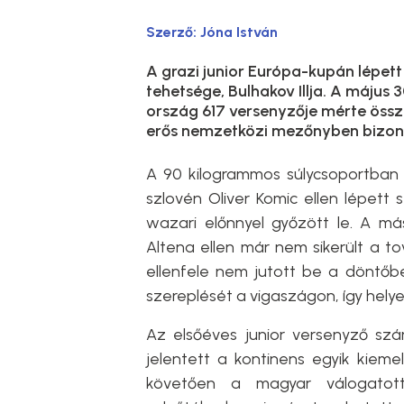
Szerző:
Jóna István
A grazi junior Európa-kupán lépet
tehetsége, Bulhakov Illja. A május
ország 617 versenyzője mérte össze
erős nemzetközi mezőnyben bizony
A 90 kilogrammos súlycsoportban i
szlovén Oliver Komic ellen lépett 
wazari előnnyel győzött le. A má
Altena ellen már nem sikerült a t
ellenfele nem jutott be a döntőb
szereplését a vigaszágon, így helye
Az elsőéves junior versenyző sz
jelentett a kontinens egyik kiem
követően a magyar válogatot