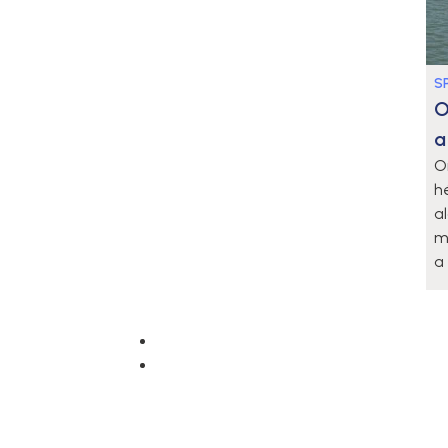
S
O
a
O
h
a
m
a 