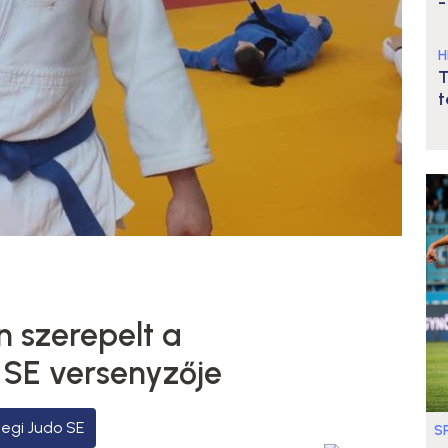
-
H
T
t
n szerepelt a
 SE versenyzője
egi Judo SE
S