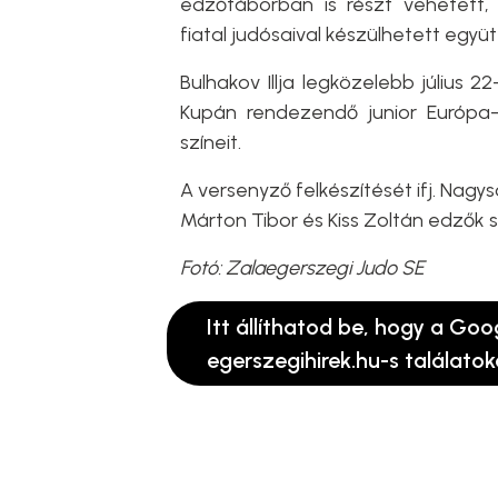
edzőtáborban is részt vehetett
fiatal judósaival készülhetett együt
Bulhakov Illja legközelebb július 
Kupán rendezendő junior Európa-
színeit.
A versenyző felkészítését ifj. Nagy
Márton Tibor és Kiss Zoltán edzők se
Fotó: Zalaegerszegi Judo SE
Itt állíthatod be, hogy a Goo
egerszegihirek.hu-s találatok