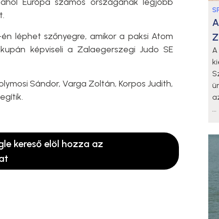
, ahol Európa számos országának legjobb
S
t.
A
22-én léphet szőnyegre, amikor a paksi Atom
Z
kupán képviseli a Zalaegerszegi Judo SE
A
k
S
solymosi Sándor, Varga Zoltán, Korpos Judith,
ü
gítik.
a
...
gle kereső elöl hozza az
at