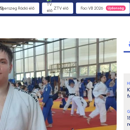
 Egerszeg Rádió élő
ZTV élő
Foci VB 2026
H
K
f
G
1
r