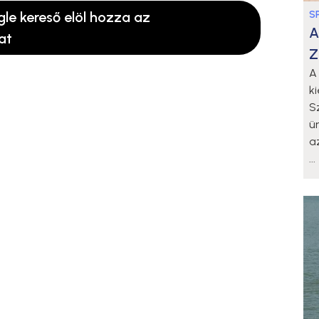
gle kereső elöl hozza az
S
A
at
Z
A
k
S
ü
a
...