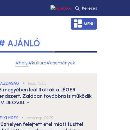
Keresés
MENÜ
# AJÁNLÓ
#helyi
#kultúra
#események
AZDASÁG
●
kedd, 15:05
5 megyében leállították a JÉGER-
endszert, Zalában továbbra is működik
 VIDEÓVAL -
ELYI HÍREK
●
vasárnap, 09:09
űzhelyen felejtett étel miatt füsttel