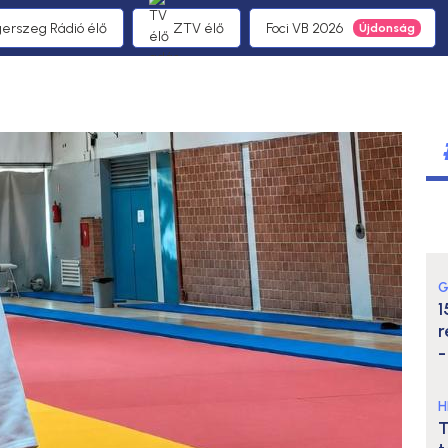
gerszeg Rádió élő
ZTV élő
Foci VB 2026
G
1
r
-
H
T