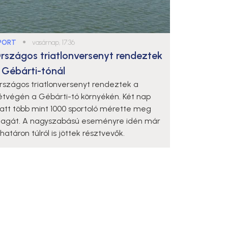
PORT
●
vasárnap, 17:36
rszágos triatlonversenyt rendeztek
 Gébárti-tónál
rszágos triatlonversenyt rendeztek a
étvégén a Gébárti-tó környékén. Két nap
latt több mint 1000 sportoló mérette meg
agát. A nagyszabású eseményre idén már
határon túlról is jöttek résztvevők.