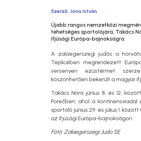
Szerző:
Jóna István
Újabb rangos nemzetközi megméret
tehetséges sportolójára, Takács Nór
ifjúsági Európa-bajnokságra.
A zalaegerszegi judós a horváto
Teplicében megrendezett Európa
versenyen ezüstérmet szerz
köszönhetően bekerült a magyar if
Takács Nóra június 8. és 12. közö
Porečben, ahol a kontinensviadal e
sportoló június 29. és július 1. köz
az ifjúsági Európa-bajnokságon.
Fotó: Zalaegerszegi Judo SE