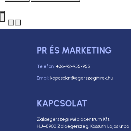
PR ÉS MARKETING
Telefon:
+36-92-955-955
Email:
kapcsolat@egerszegihirek.hu
KAPCSOLAT
Zalaegerszegi Médiacentrum Kft.
HU–8900 Zalaegerszeg, Kossuth Lajos utca 