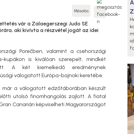
A
Z
Másolás
H
tetés vár a Zalaegerszegi Judo SE
k
ára, aki kivívta a részvétel jogát az idei
m
i
fo
rszági Porečben, valamint a csehországi
-kupákon is kiválóan szerepelt, mindkét
ett. A két kiemelkedő eredménynek
júsági válogatott Európa-bajnoki keretébe.
tt már a válogatott edzőtáborában készült
lőtti utolsó finomhangolás zajlott. A fiatal
ött Gran Canarián képviselheti Magyarországot