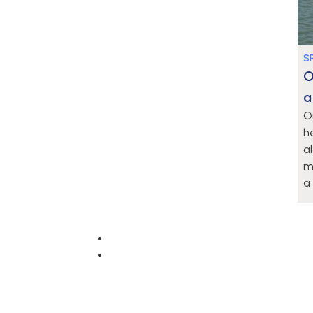
S
O
a
O
h
a
m
a 