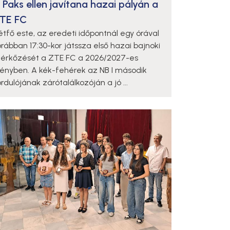
 Paks ellen javítana hazai pályán a
TE FC
étfő este, az eredeti időpontnál egy órával
orábban 17:30-kor játssza első hazai bajnoki
érkőzését a ZTE FC a 2026/2027-es
dényben. A kék-fehérek az NB I második
rdulójának zárótalálkozóján a jó ...