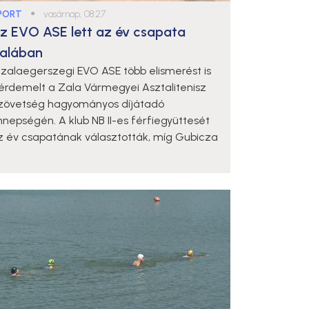
PORT
●
vasárnap, 08:27
z EVO ASE lett az év csapata
alában
 zalaegerszegi EVO ASE több elismerést is
iérdemelt a Zala Vármegyei Asztalitenisz
zövetség hagyományos díjátadó
nnepségén. A klub NB II-es férfiegyüttesét
z év csapatának választották, míg Gubicza