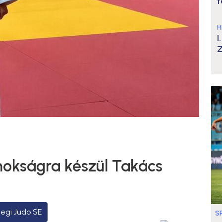
t
H
I
Z
nokságra készül Takács
egi Judo SE
S