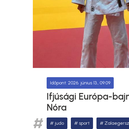
2026. június 13., 09:09
Ifjúsági Európa-baj
Nóra
judo
sport
Zalaegersz