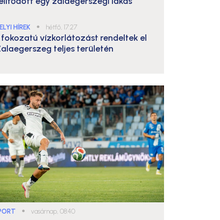
elítődött egy zalaegerszegi lakás
ELYI HÍREK
●
hétfő, 17:27
. fokozatú vízkorlátozást rendeltek el
alaegerszeg teljes területén
PORT
●
vasárnap, 08:40