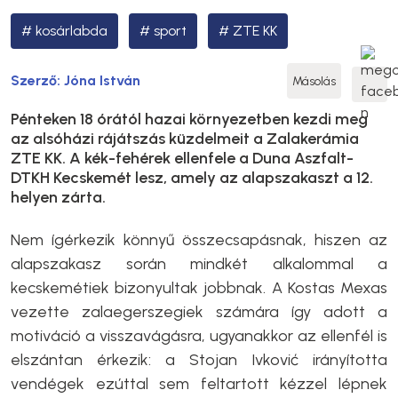
kosárlabda
sport
ZTE KK
Szerző:
Jóna István
Másolás
Pénteken 18 órától hazai környezetben kezdi meg
az alsóházi rájátszás küzdelmeit a Zalakerámia
ZTE KK. A kék-fehérek ellenfele a Duna Aszfalt-
DTKH Kecskemét lesz, amely az alapszakaszt a 12.
helyen zárta.
Nem ígérkezik könnyű összecsapásnak, hiszen az
alapszakasz során mindkét alkalommal a
kecskemétiek bizonyultak jobbnak. A Kostas Mexas
vezette zalaegerszegiek számára így adott a
motiváció a visszavágásra, ugyanakkor az ellenfél is
elszántan érkezik: a Stojan Ivković irányította
vendégek ezúttal sem feltartott kézzel lépnek