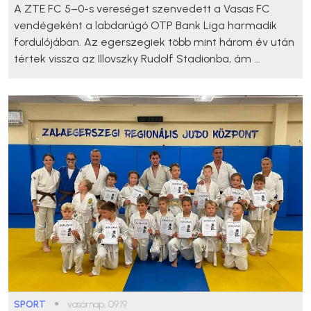
A ZTE FC 5–0-s vereséget szenvedett a Vasas FC
vendégeként a labdarúgó OTP Bank Liga harmadik
fordulójában. Az egerszegiek több mint három év után
tértek vissza az Illovszky Rudolf Stadionba, ám ...
SPORT
●
vasárnap, 09:19