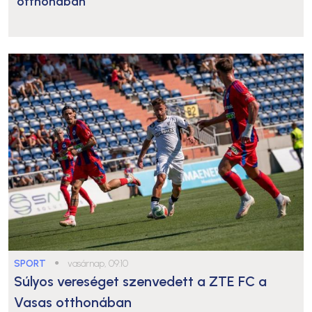
otthonában
SPORT
●
vasárnap, 09:10
Súlyos vereséget szenvedett a ZTE FC a
Vasas otthonában