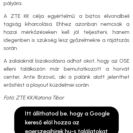
pályára.
A ZTE KK célja egyértelmű: a biztos élvonalbeli
tagság kiharcolása. Ehhez azonban nemcsak a
hazai mérkőzéseken kell jól teljesíteni, hanem
idegenben is szükség lesz győzelmekre a rájátszás
során.
A zalaiaknál bizakodásra adhat okot, hogy az OSE
elleni találkozón már bemutatkozott a horvát
center, Ante Brzović, aki a palánk alatt jelenthet
erősítést a playout küzdelmei során.
Fotó: ZTE KK/Katona Tibor
Itt állíthatod be, hogy a Google
kereső elöl hozza az
egerszegihirek.hu-s találatokat