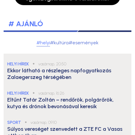
# AJÁNLÓ
#helyi
#kultúra
#események
HELYI HÍREK
●
vasárnap, 20:50
Ekkor látható a részleges napfogyatkozás
Zalaegerszeg térségében
HELYI HÍREK
●
vasárnap, 16:26
Eltűnt Tatár Zoltán – rendőrök, polgárőrök,
kutya és drónok bevonásával keresik
SPORT
●
vasárnap, 09:10
Súlyos vereséget szenvedett a ZTE FC a Vasas