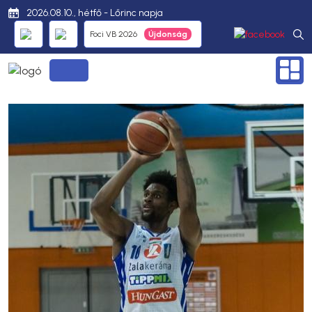
2026.08.10., hétfő - Lőrinc napja
Foci VB 2026