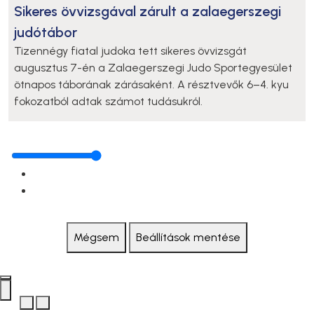
Sikeres övvizsgával zárult a zalaegerszegi
judótábor
Tizennégy fiatal judoka tett sikeres övvizsgát
augusztus 7-én a Zalaegerszegi Judo Sportegyesület
ötnapos táborának zárásaként. A résztvevők 6–4. kyu
fokozatból adtak számot tudásukról.
Mégsem
Beállítások mentése