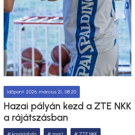
2026. március 21., 08:20
Hazai pályán kezd a ZTE NKK
a rájátszásban
kosárlabda
sport
ZTE NKK