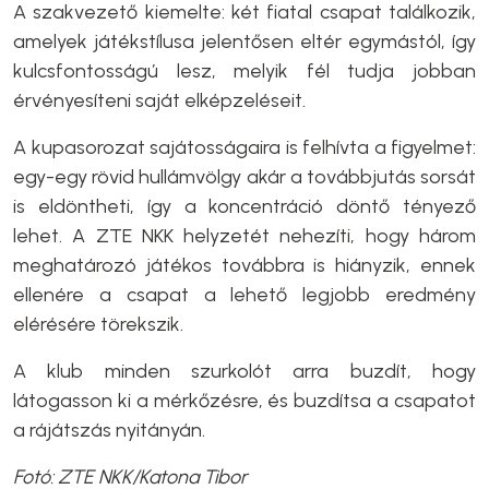
A szakvezető kiemelte: két fiatal csapat találkozik,
amelyek játékstílusa jelentősen eltér egymástól, így
kulcsfontosságú lesz, melyik fél tudja jobban
érvényesíteni saját elképzeléseit.
A kupasorozat sajátosságaira is felhívta a figyelmet:
egy-egy rövid hullámvölgy akár a továbbjutás sorsát
is eldöntheti, így a koncentráció döntő tényező
lehet. A ZTE NKK helyzetét nehezíti, hogy három
meghatározó játékos továbbra is hiányzik, ennek
ellenére a csapat a lehető legjobb eredmény
elérésére törekszik.
A klub minden szurkolót arra buzdít, hogy
látogasson ki a mérkőzésre, és buzdítsa a csapatot
a rájátszás nyitányán.
Fotó: ZTE NKK/Katona Tibor