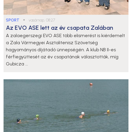
SPORT
●
vasárnap, 08:27
Az EVO ASE lett az év csapata Zalában
A zalaegerszegi EVO ASE több elismerést is kiérdemelt
a Zala Vármegyei Asztalitenisz Szövetség
hagyományos díjátadó ünnepségén. A klub NB II-es
férfiegyüttesét az év csapatának választották, míg
Gubicza ...