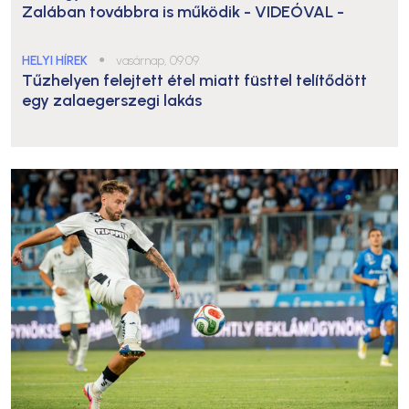
Zalában továbbra is működik
- VIDEÓVAL -
HELYI HÍREK
●
vasárnap, 09:09
Tűzhelyen felejtett étel miatt füsttel telítődött
egy zalaegerszegi lakás