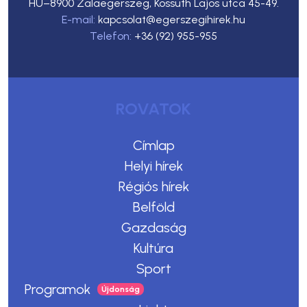
HU–8900 Zalaegerszeg, Kossuth Lajos utca 45-49.
E-mail:
kapcsolat@egerszegihirek.hu
Telefon:
+36 (92) 955-955
ROVATOK
Címlap
Helyi hírek
Régiós hírek
Belföld
Gazdaság
Kultúra
Sport
Programok