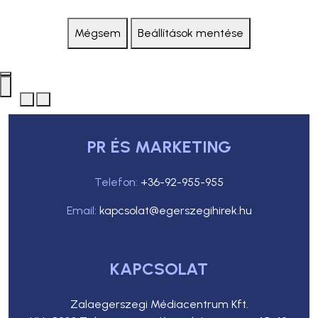
Mégsem
Beállítások mentése
PR ÉS MARKETING
Telefon:
+36-92-955-955
Email:
kapcsolat@egerszegihirek.hu
KAPCSOLAT
Zalaegerszegi Médiacentrum Kft.