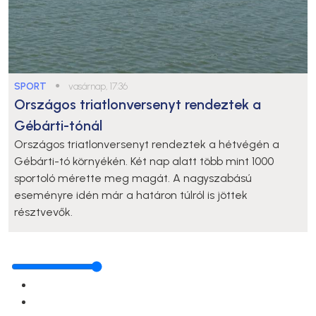
SPORT
●
vasárnap, 17:36
Országos triatlonversenyt rendeztek a
Gébárti-tónál
Országos triatlonversenyt rendeztek a hétvégén a
Gébárti-tó környékén. Két nap alatt több mint 1000
sportoló mérette meg magát. A nagyszabású
eseményre idén már a határon túlról is jöttek
résztvevők.