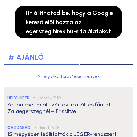
Itt állíthatod be, hogy a Google
kereső elöl hozza az
egerszegihirek.hu-s találatokat
# AJÁNLÓ
#helyi
#kultúra
#események
HELYI HÍREK
●
péntek, 15:10
Két baleset miatt zárták le a 74-es főutat
Zalaegerszegnél – Frissítve
GAZDASÁG
●
kedd, 15:05
15 megyében leállították a JÉGER-rendszert,