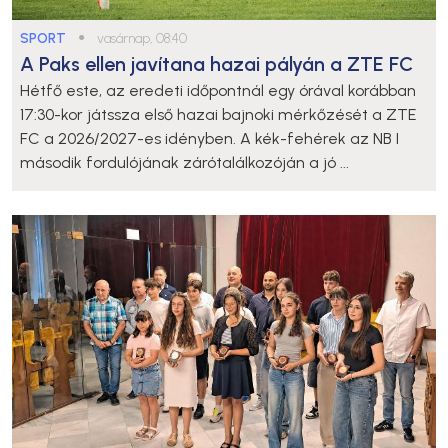
SPORT
●
vasárnap, 08:40
A Paks ellen javítana hazai pályán a ZTE FC
Hétfő este, az eredeti időpontnál egy órával korábban
17:30-kor játssza első hazai bajnoki mérkőzését a ZTE
FC a 2026/2027-es idényben. A kék-fehérek az NB I
második fordulójának zárótalálkozóján a jó ...