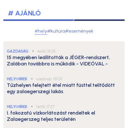
# AJÁNLÓ
#helyi
#kultúra
#események
GAZDASÁG
●
kedd, 15:05
15 megyében leállították a JÉGER-rendszert,
Zalában továbbra is működik
- VIDEÓVAL -
HELYI HÍREK
●
vasárnap, 09:09
Tűzhelyen felejtett étel miatt füsttel telítődött
egy zalaegerszegi lakás
HELYI HÍREK
●
hétfő, 17:27
I. fokozatú vízkorlátozást rendeltek el
Zalaegerszeg teljes területén