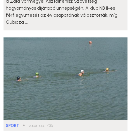
a Zala Vármegyei Asztalitenisz Szövetség
hagyományos díjátadó ünnepségén. A klub NB II-es
férfiegyüttesét az év csapatának választották, míg
Gubicza ...
SPORT
●
vasárnap, 17:36