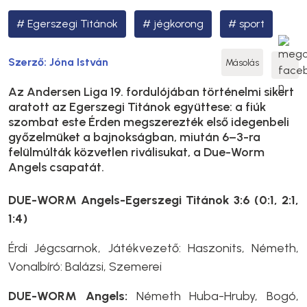
Egerszegi Titánok
jégkorong
sport
Szerző:
Jóna István
Másolás
Az Andersen Liga 19. fordulójában történelmi sikert
aratott az Egerszegi Titánok együttese: a fiúk
szombat este Érden megszerezték első idegenbeli
győzelmüket a bajnokságban, miután 6–3-ra
felülmúlták közvetlen riválisukat, a Due-Worm
Angels csapatát.
DUE-WORM Angels-Egerszegi Titánok 3:6 (0:1, 2:1,
1:4)
Érdi Jégcsarnok, Játékvezető: Haszonits, Németh,
Vonalbíró: Balázsi, Szemerei
DUE-WORM Angels:
Németh Huba-Hruby, Bogó,