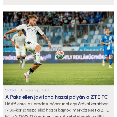
SPORT
●
vasárnap, 08:40
A Paks ellen javítana hazai pályán a ZTE FC
Hétfő este, az eredeti időpontnál egy órával korábban
17:30-kor játssza első hazai bajnoki mérkőzését a ZTE
FC a 2026/2027-es idényben. A kék-fehérek az NB I