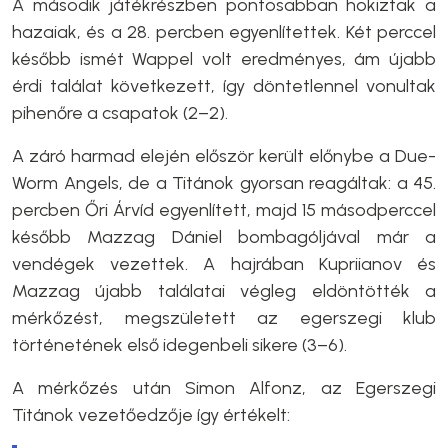
A második játékrészben pontosabban hokiztak a
hazaiak, és a 28. percben egyenlítettek. Két perccel
később ismét Wappel volt eredményes, ám újabb
érdi találat következett, így döntetlennel vonultak
pihenőre a csapatok (2–2).
A záró harmad elején először került előnybe a Due-
Worm Angels, de a Titánok gyorsan reagáltak: a 45.
percben Őri Árvíd egyenlített, majd 15 másodperccel
később Mazzag Dániel bombagóljával már a
vendégek vezettek. A hajrában Kupriianov és
Mazzag újabb találatai végleg eldöntötték a
mérkőzést, megszületett az egerszegi klub
történetének első idegenbeli sikere (3–6).
A mérkőzés után Simon Alfonz, az Egerszegi
Titánok vezetőedzője így értékelt: