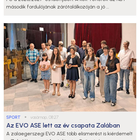
második fordulójának zárótalálkozóján a jó ...
SPORT
●
vasárnap, 08:27
Az EVO ASE lett az év csapata Zalában
A zalaegerszegi EVO ASE több elismerést is kiérdemelt