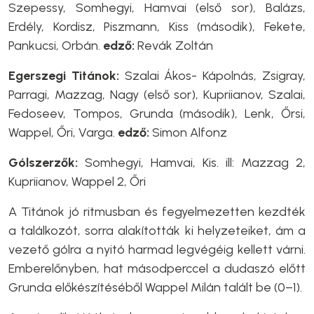
Szepessy, Somhegyi, Hamvai (első sor), Balázs,
Erdély, Kordisz, Piszmann, Kiss (második), Fekete,
Pankucsi, Orbán.
edző:
Revák Zoltán
Egerszegi Titánok:
Szalai Ákos- Kápolnás, Zsigray,
Parragi, Mazzag, Nagy (első sor), Kupriianov, Szalai,
Fedoseev, Tompos, Grunda (második), Lenk, Őrsi,
Wappel, Őri, Varga.
edző:
Simon Alfonz
Gólszerzők:
Somhegyi, Hamvai, Kis. ill: Mazzag 2,
Kupriianov, Wappel 2, Őri
A Titánok jó ritmusban és fegyelmezetten kezdték
a találkozót, sorra alakították ki helyzeteiket, ám a
vezető gólra a nyitó harmad legvégéig kellett várni.
Emberelőnyben, hat másodperccel a dudaszó előtt
Grunda előkészítéséből Wappel Milán talált be (0–1).