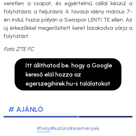
veretlen a csapat, és egyértelmű céllal készül a
folytatásra: a feljutásra. A tavaszi idény március 7-
én indul, hazai pályán a Swisspor LENTI TE ellen. Az
új érkezőkkel megerősített keret bizakodva várja a
folytatást.
Fotó: ZTE FC
Itt állíthatod be, hogy a Google
kereső elöl hozza az
egerszegihirek.hu-s találatokat
# AJÁNLÓ
#helyi
#kultúra
#események