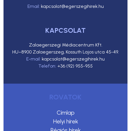
Email:
kapcsolat@egerszegihirek.hu
KAPCSOLAT
Zalaegerszegi Médiacentrum Kft.
HU–8900 Zalaegerszeg, Kossuth Lajos utca 45-49.
E-mail:
kapcsolat@egerszegihirek.hu
Telefon:
+36 (92) 955-955
ROVATOK
Címlap
Helyi hírek
Régiós hírek