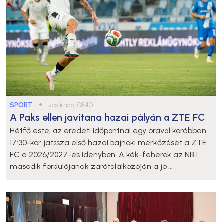
SPORT
●
vasárnap, 08:40
A Paks ellen javítana hazai pályán a ZTE FC
Hétfő este, az eredeti időpontnál egy órával korábban
17:30-kor játssza első hazai bajnoki mérkőzését a ZTE
FC a 2026/2027-es idényben. A kék-fehérek az NB I
második fordulójának zárótalálkozóján a jó ...