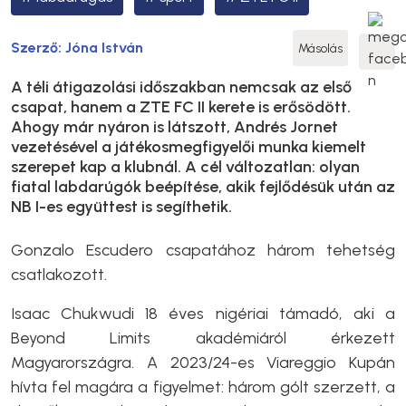
Szerző:
Jóna István
Másolás
A téli átigazolási időszakban nemcsak az első
csapat, hanem a ZTE FC II kerete is erősödött.
Ahogy már nyáron is látszott, Andrés Jornet
vezetésével a játékosmegfigyelői munka kiemelt
szerepet kap a klubnál. A cél változatlan: olyan
fiatal labdarúgók beépítése, akik fejlődésük után az
NB I-es együttest is segíthetik.
Gonzalo Escudero csapatához három tehetség
csatlakozott.
Isaac Chukwudi 18 éves nigériai támadó, aki a
Beyond Limits akadémiáról érkezett
Magyarországra. A 2023/24-es Viareggio Kupán
hívta fel magára a figyelmet: három gólt szerzett, a