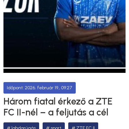
2026. február 19., 09:27
Három fiatal érkező a ZTE
FC II-nél – a feljutás a cél
labdarúgás
sport
ZTE FC II