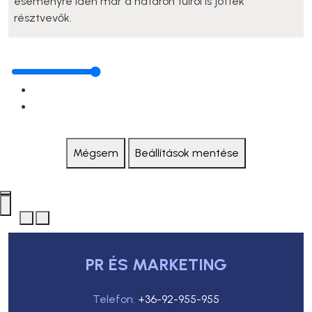
eseményre idén már a határon túlról is jöttek
résztvevők.
Mégsem
Beállítások mentése
PR ÉS MARKETING
Telefon:
+36-92-955-955