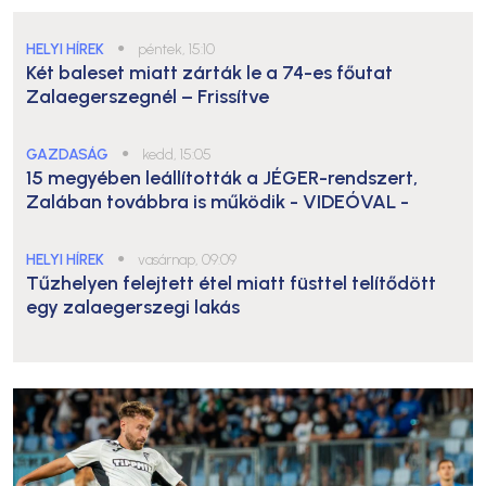
HELYI HÍREK
●
péntek, 15:10
Két baleset miatt zárták le a 74-es főutat
Zalaegerszegnél – Frissítve
GAZDASÁG
●
kedd, 15:05
15 megyében leállították a JÉGER-rendszert,
Zalában továbbra is működik
- VIDEÓVAL -
HELYI HÍREK
●
vasárnap, 09:09
Tűzhelyen felejtett étel miatt füsttel telítődött
egy zalaegerszegi lakás