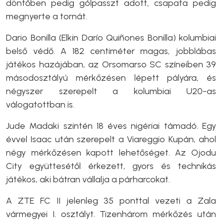
döntőben pedig gólpasszt adott, csapata pedig
megnyerte a tornát.
Dario Bonilla (Elkin Darío Quiñones Bonilla) kolumbiai
belső védő. A 182 centiméter magas, jobblábas
játékos hazájában, az Orsomarso SC színeiben 39
másodosztályú mérkőzésen lépett pályára, és
négyszer szerepelt a kolumbiai U20-as
válogatottban is.
Jude Madaki szintén 18 éves nigériai támadó. Egy
évvel Isaac után szerepelt a Viareggio Kupán, ahol
négy mérkőzésen kapott lehetőséget. Az Ojodu
City együttesétől érkezett, gyors és technikás
játékos, aki bátran vállalja a párharcokat.
A ZTE FC II jelenleg 35 ponttal vezeti a Zala
vármegyei I. osztályt. Tizenhárom mérkőzés után