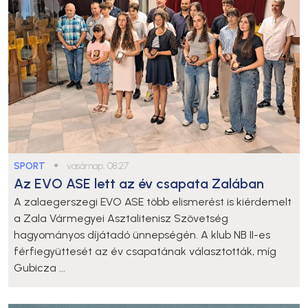
SPORT
●
vasárnap, 08:27
Az EVO ASE lett az év csapata Zalában
A zalaegerszegi EVO ASE több elismerést is kiérdemelt
a Zala Vármegyei Asztalitenisz Szövetség
hagyományos díjátadó ünnepségén. A klub NB II-es
férfiegyüttesét az év csapatának választották, míg
Gubicza ...