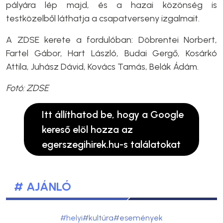
pályára lép majd, és a hazai közönség is
testközelből láthatja a csapatverseny izgalmait.
A ZDSE kerete a fordulóban: Döbrentei Norbert,
Fartel Gábor, Hart László, Budai Gergő, Kosárkó
Attila, Juhász Dávid, Kovács Tamás, Belák Ádám.
Fotó: ZDSE
Itt állíthatod be, hogy a Google
kereső elöl hozza az
egerszegihirek.hu-s találatokat
# AJÁNLÓ
#helyi
#kultúra
#események