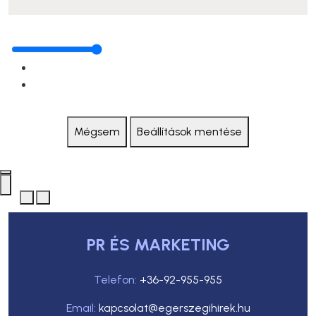
Mégsem
Beállítások mentése
PR ÉS MARKETING
Telefon:
+36-92-955-955
Email:
kapcsolat@egerszegihirek.hu