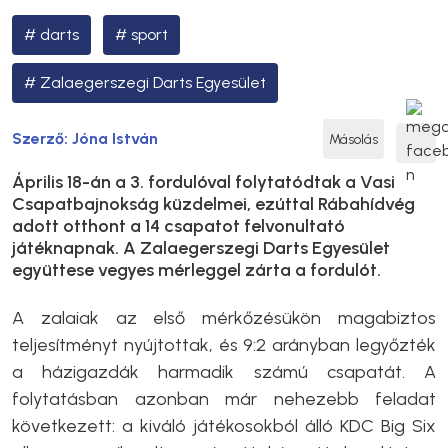
darts
sport
Zalaegerszegi Darts Egyesület
Szerző:
Jóna István
Másolás
Április 18-án a 3. fordulóval folytatódtak a Vasi
Csapatbajnokság küzdelmei, ezúttal Rábahídvég
adott otthont a 14 csapatot felvonultató
játéknapnak. A Zalaegerszegi Darts Egyesület
együttese vegyes mérleggel zárta a fordulót.
A zalaiak az első mérkőzésükön magabiztos
teljesítményt nyújtottak, és 9:2 arányban legyőzték
a házigazdák harmadik számú csapatát. A
folytatásban azonban már nehezebb feladat
következett: a kiváló játékosokból álló KDC Big Six