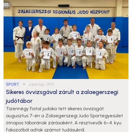
SPORT
●
vasárnap, 09:19
Sikeres övvizsgával zárult a zalaegerszegi
judótábor
Tizennégy fiatal judoka tett sikeres övvizsgát
augusztus 7-én a Zalaegerszegi Judo Sportegyesület
ötnapos táborának zárásaként. A résztvevők 6–4. kyu
fokozatból adtak számot tudásukról.