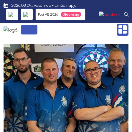
2026.08.09., vasárnap - Emőd napja
Foci VB 2026