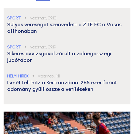
SPORT
●
vasárnap, 09:10
Súlyos vereséget szenvedett a ZTE FC a Vasas
otthonában
SPORT
●
vasárnap, 09:19
Sikeres övvizsgával zárult a zalaegerszegi
judótábor
HELYI HÍREK
●
vasárnap, 11:11
Ismét telt ház a Kertmoziban: 265 ezer forint
adomány gyűlt össze a vetítéseken