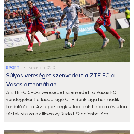
SPORT
●
vasárnap, 09:10
Súlyos vereséget szenvedett a ZTE FC a
Vasas otthonában
A ZTE FC 5–0-s vereséget szenvedett a Vasas FC
vendégeként a labdarúgó OTP Bank Liga harmadik
fordulójában. Az egerszegiek több mint három év után
tértek vissza az Illovszky Rudolf Stadionba, ám ...