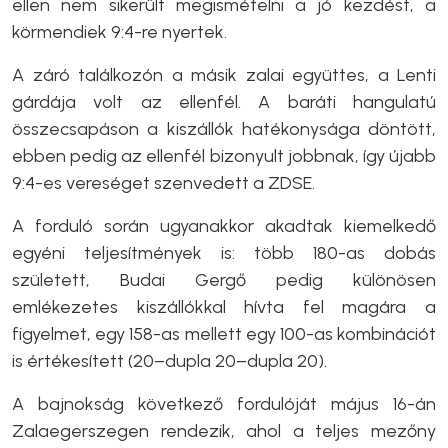
ellen nem sikerült megismételni a jó kezdést, a
körmendiek 9:4-re nyertek.
A záró találkozón a másik zalai együttes, a Lenti
gárdája volt az ellenfél. A baráti hangulatú
összecsapáson a kiszállók hatékonysága döntött,
ebben pedig az ellenfél bizonyult jobbnak, így újabb
9:4-es vereséget szenvedett a ZDSE.
A forduló során ugyanakkor akadtak kiemelkedő
egyéni teljesítmények is: több 180-as dobás
született, Budai Gergő pedig különösen
emlékezetes kiszállókkal hívta fel magára a
figyelmet, egy 158-as mellett egy 100-as kombinációt
is értékesített (20–dupla 20–dupla 20).
A bajnokság következő fordulóját május 16-án
Zalaegerszegen rendezik, ahol a teljes mezőny